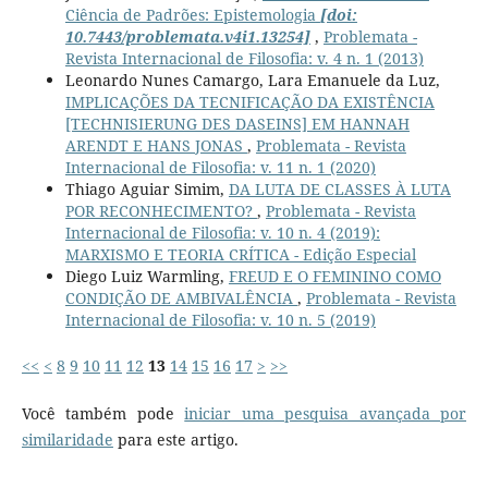
Ciência de Padrões: Epistemologia
[doi:
10.7443/problemata.v4i1.13254]
,
Problemata -
Revista Internacional de Filosofia: v. 4 n. 1 (2013)
Leonardo Nunes Camargo, Lara Emanuele da Luz,
IMPLICAÇÕES DA TECNIFICAÇÃO DA EXISTÊNCIA
[TECHNISIERUNG DES DASEINS] EM HANNAH
ARENDT E HANS JONAS
,
Problemata - Revista
Internacional de Filosofia: v. 11 n. 1 (2020)
Thiago Aguiar Simim,
DA LUTA DE CLASSES À LUTA
POR RECONHECIMENTO?
,
Problemata - Revista
Internacional de Filosofia: v. 10 n. 4 (2019):
MARXISMO E TEORIA CRÍTICA - Edição Especial
Diego Luiz Warmling,
FREUD E O FEMININO COMO
CONDIÇÃO DE AMBIVALÊNCIA
,
Problemata - Revista
Internacional de Filosofia: v. 10 n. 5 (2019)
<<
<
8
9
10
11
12
13
14
15
16
17
>
>>
Você também pode
iniciar uma pesquisa avançada por
similaridade
para este artigo.