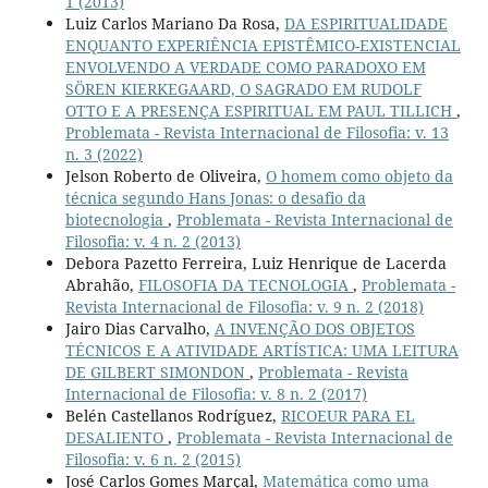
1 (2013)
Luiz Carlos Mariano Da Rosa,
DA ESPIRITUALIDADE
ENQUANTO EXPERIÊNCIA EPISTÊMICO-EXISTENCIAL
ENVOLVENDO A VERDADE COMO PARADOXO EM
SÖREN KIERKEGAARD, O SAGRADO EM RUDOLF
OTTO E A PRESENÇA ESPIRITUAL EM PAUL TILLICH
,
Problemata - Revista Internacional de Filosofia: v. 13
n. 3 (2022)
Jelson Roberto de Oliveira,
O homem como objeto da
técnica segundo Hans Jonas: o desafio da
biotecnologia
,
Problemata - Revista Internacional de
Filosofia: v. 4 n. 2 (2013)
Debora Pazetto Ferreira, Luiz Henrique de Lacerda
Abrahão,
FILOSOFIA DA TECNOLOGIA
,
Problemata -
Revista Internacional de Filosofia: v. 9 n. 2 (2018)
Jairo Dias Carvalho,
A INVENÇÃO DOS OBJETOS
TÉCNICOS E A ATIVIDADE ARTÍSTICA: UMA LEITURA
DE GILBERT SIMONDON
,
Problemata - Revista
Internacional de Filosofia: v. 8 n. 2 (2017)
Belén Castellanos Rodríguez,
RICOEUR PARA EL
DESALIENTO
,
Problemata - Revista Internacional de
Filosofia: v. 6 n. 2 (2015)
José Carlos Gomes Marçal,
Matemática como uma