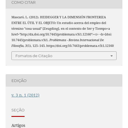
COMO CITAR
Mascaró, L. (2012). HEIDEGGER Y LA DIMENSIÓN FRONTERIZA
ENTRE EL ÚTIL Y EL OBJETO: Un estudio acerca del empleo del
término "cosa usual" [Zeugding], en el contexto de Ser y Tiempo<a
href="http://dx.doi.org/10.7443/problemata.v3i1.12160"><i> <b>[doi:
10.7443/problemata.v3i1.
Problemata - Revista Internacional De
Filosofia
,
3
(1), 125–143. https://doi.org/10.7443/problemata.v3i1.12160
Fomatos de Citação
EDIÇÃO
v. 3 n. 1 (2012)
SEÇÃO
Artigos