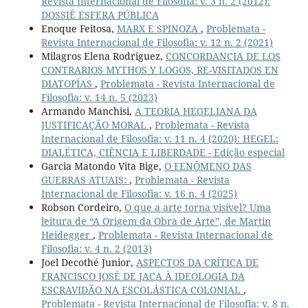
Revista Internacional de Filosofia: v. 3 n. 2 (2012):
DOSSIÊ ESFERA PÚBLICA
Enoque Feitosa,
MARX E SPINOZA
,
Problemata -
Revista Internacional de Filosofia: v. 12 n. 2 (2021)
Milagros Elena Rodriguez,
CONCORDANCIA DE LOS
CONTRARIOS MYTHOS Y LOGOS, RE-VISITADOS EN
DIATOPÍAS
,
Problemata - Revista Internacional de
Filosofia: v. 14 n. 5 (2023)
Armando Manchisi,
A TEORIA HEGELIANA DA
JUSTIFICAÇÃO MORAL
,
Problemata - Revista
Internacional de Filosofia: v. 11 n. 4 (2020): HEGEL:
DIALÉTICA, CIÊNCIA E LIBERDADE - Edição especial
Garcia Matondo Vita Bige,
O FENÔMENO DAS
GUERRAS ATUAIS:
,
Problemata - Revista
Internacional de Filosofia: v. 16 n. 4 (2025)
Robson Cordeiro,
O que a arte torna visível? Uma
leitura de “A Origem da Obra de Arte”, de Martin
Heidegger
,
Problemata - Revista Internacional de
Filosofia: v. 4 n. 2 (2013)
Joel Decothé Junior,
ASPECTOS DA CRÍTICA DE
FRANCISCO JOSÉ DE JACA À IDEOLOGIA DA
ESCRAVIDÃO NA ESCOLÁSTICA COLONIAL
,
Problemata - Revista Internacional de Filosofia: v. 8 n.