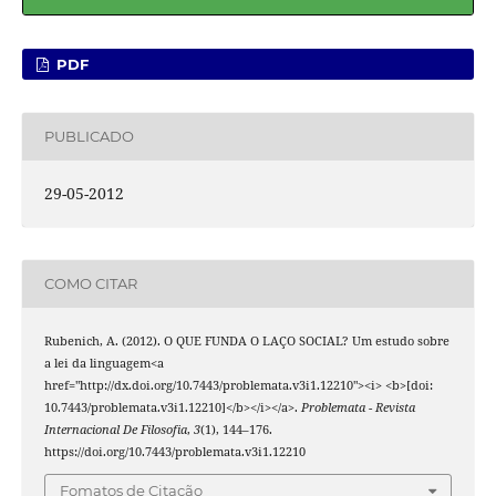
PDF
PUBLICADO
29-05-2012
COMO CITAR
Rubenich, A. (2012). O QUE FUNDA O LAÇO SOCIAL? Um estudo sobre
a lei da linguagem<a
href="http://dx.doi.org/10.7443/problemata.v3i1.12210"><i> <b>[doi:
10.7443/problemata.v3i1.12210]</b></i></a>.
Problemata - Revista
Internacional De Filosofia
,
3
(1), 144–176.
https://doi.org/10.7443/problemata.v3i1.12210
Fomatos de Citação