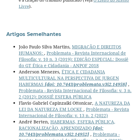
e a citação do trabalho publicado (Veja
O Efeito do Acesso
Livre
).
Artigos Semelhantes
João Paulo Silva Martins,
MIGRAÇÃO E DIREITOS
HUMANOS:
,
Problemata - Revista Internacional de
Filosofia: v. 10 n. 3 (2019): EDIÇÃO ESPECIAL: Dossiê
do GT Ética e Cidadania - ANPOF 2018
Anderson Menezes,
ÉTICA E CIDADANIA
MULTICULTURAL NA PERSPECTIVA DE JURGEN
HABERMAS
[doi: 10.7443/problemata.v3i2.14958]
,
Problemata - Revista Internacional de Filosofia: v. 3 n.
2 (2012): DOSSIÊ ESFERA PÚBLICA
Flavio Gabriel Capinzaiki Ottonicar,
A NATUREZA DA
LEI DA NATUREZA EM LOCKE
,
Problemata - Revista
Internacional de Filosofia: v. 13 n. 2 (2022)
André Berten,
HABERMAS, ESFERA PÚBLICA,
RACIONALIZAÇÃO, APRENDIZADO
[doi:
10.7443/problemata.v3i2.14952]
,
Problemata -