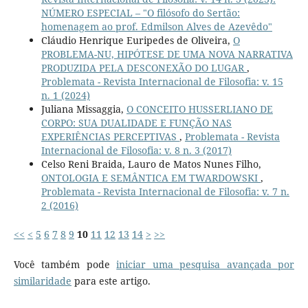
NÚMERO ESPECIAL – "O filósofo do Sertão:
homenagem ao prof. Edmilson Alves de Azevêdo"
Cláudio Henrique Euripedes de Oliveira,
O
PROBLEMA-NU, HIPÓTESE DE UMA NOVA NARRATIVA
PRODUZIDA PELA DESCONEXÃO DO LUGAR
,
Problemata - Revista Internacional de Filosofia: v. 15
n. 1 (2024)
Juliana Missaggia,
O CONCEITO HUSSERLIANO DE
CORPO: SUA DUALIDADE E FUNÇÃO NAS
EXPERIÊNCIAS PERCEPTIVAS
,
Problemata - Revista
Internacional de Filosofia: v. 8 n. 3 (2017)
Celso Reni Braida, Lauro de Matos Nunes Filho,
ONTOLOGIA E SEMÂNTICA EM TWARDOWSKI
,
Problemata - Revista Internacional de Filosofia: v. 7 n.
2 (2016)
<<
<
5
6
7
8
9
10
11
12
13
14
>
>>
Você também pode
iniciar uma pesquisa avançada por
similaridade
para este artigo.