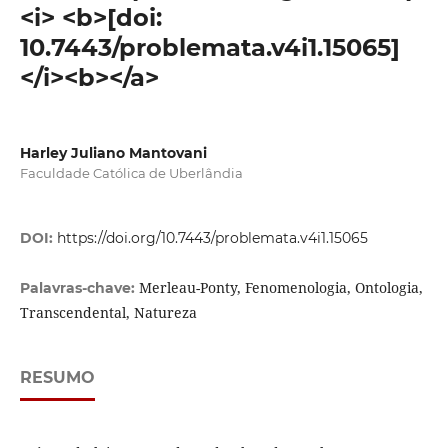
<i> <b>[doi:
10.7443/problemata.v4i1.15065]
</i><b></a>
Harley Juliano Mantovani
Faculdade Católica de Uberlândia
DOI:
https://doi.org/10.7443/problemata.v4i1.15065
Merleau-Ponty, Fenomenologia, Ontologia,
Palavras-chave:
Transcendental, Natureza
RESUMO