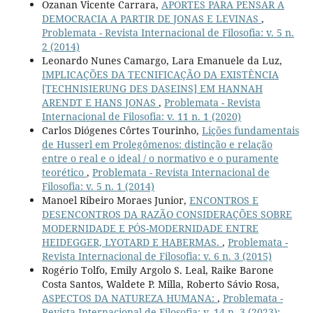
Ozanan Vicente Carrara,
APORTES PARA PENSAR A
DEMOCRACIA A PARTIR DE JONAS E LEVINAS
,
Problemata - Revista Internacional de Filosofia: v. 5 n.
2 (2014)
Leonardo Nunes Camargo, Lara Emanuele da Luz,
IMPLICAÇÕES DA TECNIFICAÇÃO DA EXISTÊNCIA
[TECHNISIERUNG DES DASEINS] EM HANNAH
ARENDT E HANS JONAS
,
Problemata - Revista
Internacional de Filosofia: v. 11 n. 1 (2020)
Carlos Diógenes Côrtes Tourinho,
Lições fundamentais
de Husserl em Prolegômenos: distinção e relação
entre o real e o ideal / o normativo e o puramente
teorético
,
Problemata - Revista Internacional de
Filosofia: v. 5 n. 1 (2014)
Manoel Ribeiro Moraes Junior,
ENCONTROS E
DESENCONTROS DA RAZÃO CONSIDERAÇÕES SOBRE
MODERNIDADE E PÓS-MODERNIDADE ENTRE
HEIDEGGER, LYOTARD E HABERMAS.
,
Problemata -
Revista Internacional de Filosofia: v. 6 n. 3 (2015)
Rogério Tolfo, Emily Argolo S. Leal, Raike Barone
Costa Santos, Waldete P. Milla, Roberto Sávio Rosa,
ASPECTOS DA NATUREZA HUMANA:
,
Problemata -
Revista Internacional de Filosofia: v. 14 n. 3 (2023):