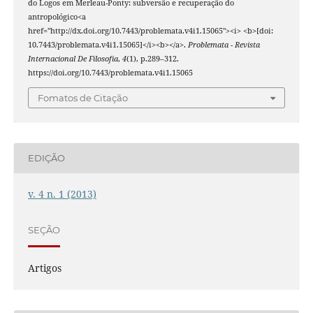
do Logos em Merleau-Ponty: subversão e recuperação do
antropológico<a
href="http://dx.doi.org/10.7443/problemata.v4i1.15065"><i> <b>[doi:
10.7443/problemata.v4i1.15065]</i><b></a>.
Problemata - Revista
Internacional De Filosofia
,
4
(1), p.289–312.
https://doi.org/10.7443/problemata.v4i1.15065
Fomatos de Citação
EDIÇÃO
v. 4 n. 1 (2013)
SEÇÃO
Artigos