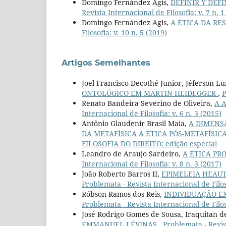
Domingo Fernández Agis,
DEFINIR Y DEF
Revista Internacional de Filosofia: v. 7 n. 1
Domingo Fernández Agis,
A ÉTICA DA RE
Filosofia: v. 10 n. 5 (2019)
Artigos Semelhantes
Joel Francisco Decothé Junior, Jéferson L
ONTOLÓGICO EM MARTIN HEIDEGGER
,
P
Renato Bandeira Severino de Oliveira,
A 
Internacional de Filosofia: v. 6 n. 3 (2015)
Antônio Glaudenir Brasil Maia,
A DIMENSÃ
DA METAFÍSICA À ÉTICA PÓS-METAFÍSIC
FILOSOFIA DO DIREITO: edição especial
Leandro de Araujo Sardeiro,
A ÉTICA PR
Internacional de Filosofia: v. 8 n. 3 (2017)
João Roberto Barros II,
EPIMELEIA HEAU
Problemata - Revista Internacional de Filoso
Róbson Ramos dos Reis,
INDIVIDUAÇÃO E
Problemata - Revista Internacional de Filoso
José Rodrigo Gomes de Sousa, Iraquitan d
EMMANUEL LÉVINAS
,
Problemata - Revist