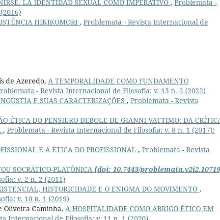
INIRSE. LA IDENTIDAD SEXUAL COMO IMPERATIVO
,
Problemata -
 (2016)
SISTÊNCIA HIKIKOMORI
,
Problemata - Revista Internacional de
uís de Azeredo,
A TEMPORALIDADE COMO FUNDAMENTO
roblemata - Revista Internacional de Filosofia: v. 13 n. 2 (2022)
ANGÚSTIA E SUAS CARACTERIZAÇÕES
,
Problemata - Revista
O ÉTICA DO PENSIERO DEBOLE DE GIANNI VATTIMO: DA CRÍTIC
A
,
Problemata - Revista Internacional de Filosofia: v. 8 n. 1 (2017):
OFISSIONAL E A ÉTICA DO PROFISSIONAL
,
Problemata - Revista
TOU SOCRÁTICO-PLATÔNICA
[doi: 10.7443/problemata.v2i2.10719
fia: v. 2 n. 2 (2011)
XISTENCIAL, HISTORICIDADE E O ENIGMA DO MOVIMENTO
,
fia: v. 10 n. 1 (2019)
e Oliveira Caminha,
A HOSPITALIDADE COMO ABRIGO ÉTICO EM
a Internacional de Filosofia: v. 11 n. 1 (2020)