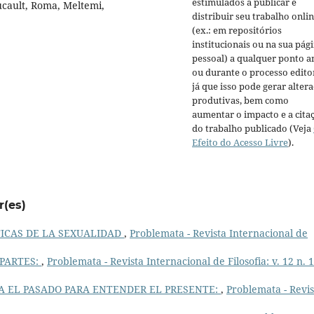
estimulados a publicar e
ucault, Roma, Meltemi,
distribuir seu trabalho onli
(ex.: em repositórios
institucionais ou na sua pág
pessoal) a qualquer ponto a
ou durante o processo editor
já que isso pode gerar alter
produtivas, bem como
aumentar o impacto e a cita
do trabalho publicado (Veja
Efeito do Acesso Livre
).
r(es)
TICAS DE LA SEXUALIDAD
,
Problemata - Revista Internacional de
 PARTES:
,
Problemata - Revista Internacional de Filosofia: v. 12 n. 1
A EL PASADO PARA ENTENDER EL PRESENTE:
,
Problemata - Revis