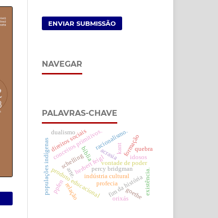
ENVIAR SUBMISSÃO
NAVEGAR
PALAVRAS-CHAVE
conceitos primitivos.
direitos sociais
racionalismo.
dualismo
formação
populações indígenas
kant
bíblia
quebra
acrasia
schelling
herbert feigl
idosos
vontade de poder
percy bridgman
produto educacional
arte.
existência.
indústria cultural
fim da história
ppfen
profecia
relação
goethe
orixás