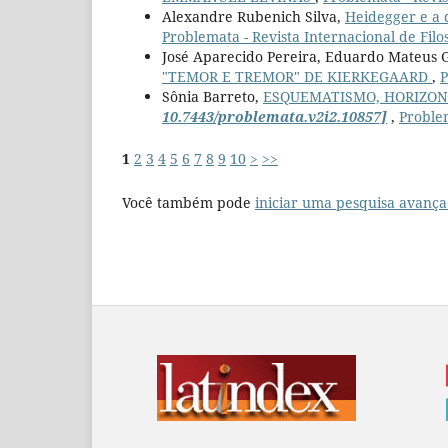
Alexandre Rubenich Silva,
Heidegger e a 
Problemata - Revista Internacional de Filoso
José Aparecido Pereira, Eduardo Mateus 
"TEMOR E TREMOR" DE KIERKEGAARD
,
P
Sônia Barreto,
ESQUEMATISMO, HORIZONT
10.7443/problemata.v2i2.10857]
,
Problem
1
2
3
4
5
6
7
8
9
10
>
>>
Você também pode
iniciar uma pesquisa avança