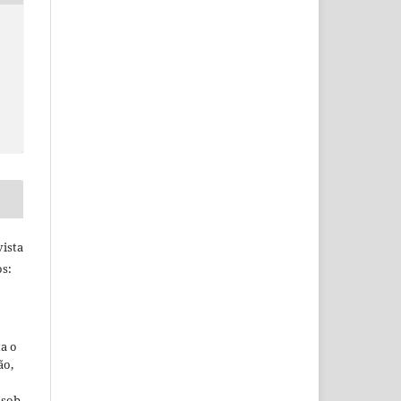
ista
s:
ta o
ão,
 sob