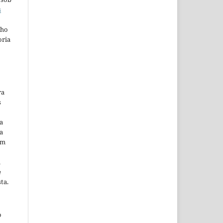
s
lho
oria
ra
s
a
a
em
m
e
ta.
o