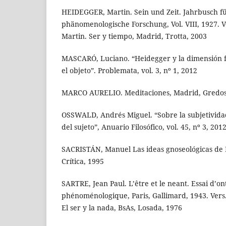
HEIDEGGER, Martin. Sein und Zeit. Jahrbusch f
phänomenologische Forschung, Vol. VIII, 1927. 
Martin. Ser y tiempo, Madrid, Trotta, 2003
MASCARÓ, Luciano. “Heidegger y la dimensión fro
el objeto”. Problemata, vol. 3, nº 1, 2012
MARCO AURELIO. Meditaciones, Madrid, Gredos
OSSWALD, Andrés Miguel. “Sobre la subjetivida
del sujeto”, Anuario Filosófico, vol. 45, nº 3, 201
SACRISTÁN, Manuel Las ideas gnoseológicas de 
Crítica, 1995
SARTRE, Jean Paul. L’être et le neant. Essai d’on
phénoménologique, Paris, Gallimard, 1943. Vers.
El ser y la nada, BsAs, Losada, 1976