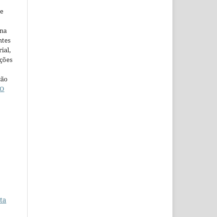
ne
ina
ntes
ial,
ações
ção
O
ta