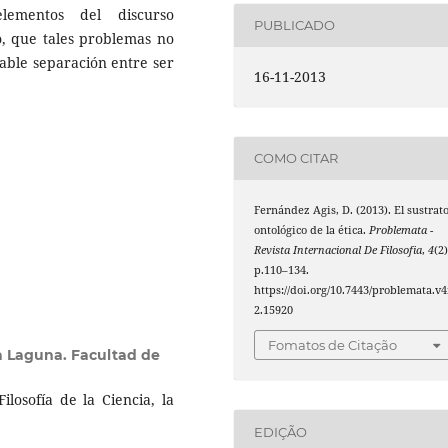
lementos del discurso
PUBLICADO
lo, que tales problemas no
able separación entre ser
16-11-2013
COMO CITAR
Fernández Agis, D. (2013). El sustrat
ontológico de la ética.
Problemata -
Revista Internacional De Filosofia
,
4
(2)
p.110–134.
https://doi.org/10.7443/problemata.v4
2.15920
Fomatos de Citação
a Laguna. Facultad de
ilosofía de la Ciencia, la
EDIÇÃO