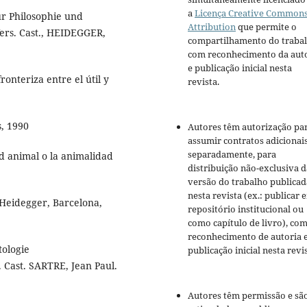
a
Licença Creative Common
ür Philosophie und
Attribution
que permite o
Vers. Cast., HEIDEGGER,
compartilhamento do traba
com reconhecimento da aut
e publicação inicial nesta
nteriza entre el útil y
revista.
, 1990
Autores têm autorização pa
assumir contratos adicionai
separadamente, para
d animal o la animalidad
distribuição não-exclusiva d
2
versão do trabalho publicad
nesta revista (ex.: publicar 
Heidegger, Barcelona,
repositório institucional ou
como capítulo de livro), co
reconhecimento de autoria 
tologie
publicação inicial nesta revis
 Cast. SARTRE, Jean Paul.
Autores têm permissão e sã