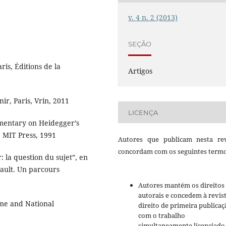
v. 4 n. 2 (2013)
SEÇÃO
ris, Éditions de la
Artigos
ir, Paris, Vrin, 2011
LICENÇA
mentary on Heidegger’s
 MIT Press, 1991
Autores que publicam nesta rev
concordam com os seguintes termo
 la question du sujet”, en
ault. Un parcours
Autores mantém os direitos
autorais e concedem à revis
me and National
direito de primeira publicaç
com o trabalho
simultaneamente licenciado