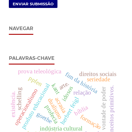
ENVIAR SUBMISSÃO
NAVEGAR
PALAVRAS-CHAVE
prova teleológica
direitos sociais
fim da história
ppfen
seriedade
arte.
produto educacional
kant
idosos
conceitos primitivos.
vontade de poder
operacionalismo
schelling
relação
existência.
herbert feigl
acrasia
dualismo
bíblia
profecia
goethe
formação
indústria cultural