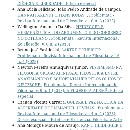
CIÊNCIA E LIBERDADE - Edição especial
Ana Lúcia Feliciano, João Pedro Andrade de Campos,
HANNAH ARENDT E HANS JONAS:
,
Problemata -
Revista Internacional de Filosofia: v. 16 n. 3 (2025)
Wellington Amâncio Da Silva,
HEIDEGGER E
HERMENÊUTICA - DO ARGUMENTO E DO CONSENSO
NO COTIDIANO
,
Problemata - Revista Internacional
de Filosofia: v. 6 n. 2 (2015)
Bruno José Yashinishi,
SARTRE E KUBRICK:
,
Problemata - Revista Internacional de Filosofia: v. 16
n. 4 (2025)
Newton Pereira Amusquivar Junior,
PESSIMISMO NA
FILOSOFIA GREGA: AFINIDADE FILOSÓFICA ENTRE
ANAXIMANDRO E SCHOPENHAUER PELOS OLHOS DE
NIETZSCHE
,
Problemata - Revista Internacional de
Filosofia: v. 9 n. 1 (2018): A FILOSOFIA ALEMÃ: Edição
especial
Ozanan Vicente Carrara,
GUERRA E PAZ NA ÉTICA DA
ALTERIDADE DE EMMANUEL LÉVINAS
,
Problemata -
Revista Internacional de Filosofia: v. 14 n. 2 (2023):
Dossiê especial – Estética e Existência: Filosofia e Arte
Ana Monique Moura de Araujo,
KANT, HEIDEGGER E