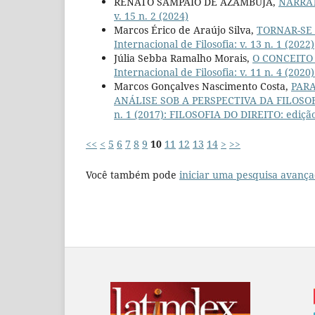
RENATO SAMPAIO DE AZAMBUJA,
NARRAT
v. 15 n. 2 (2024)
Marcos Érico de Araújo Silva,
TORNAR-SE
Internacional de Filosofia: v. 13 n. 1 (2022)
Júlia Sebba Ramalho Morais,
O CONCEITO
Internacional de Filosofia: v. 11 n. 4 (2
Marcos Gonçalves Nascimento Costa,
PAR
ANÁLISE SOB A PERSPECTIVA DA FILOSO
n. 1 (2017): FILOSOFIA DO DIREITO: edição
<<
<
5
6
7
8
9
10
11
12
13
14
>
>>
Você também pode
iniciar uma pesquisa avança