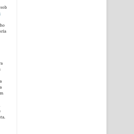
 sob
s
lho
oria
ra
s
a
a
em
m
e
ta.