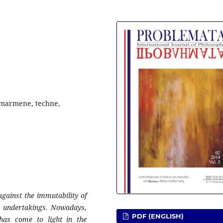
eimarmene, techne,
against the immutability of
n undertakings. Nowadays,
PDF (ENGLISH)
 has come to light in the