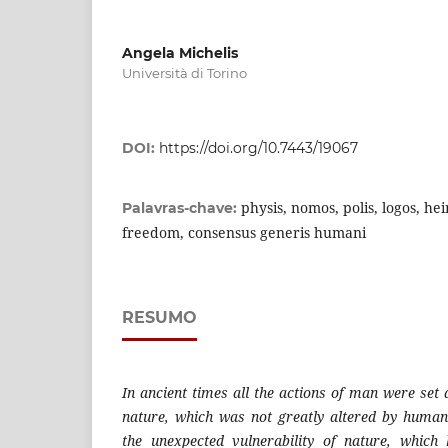
Angela Michelis
Università di Torino
DOI:
https://doi.org/10.7443/19067
physis, nomos, polis, logos, h
Palavras-chave:
freedom, consensus generis humani
RESUMO
In ancient times all the actions of man were set 
nature, which was not greatly altered by huma
t
he unexpected vulnerability of nature, which