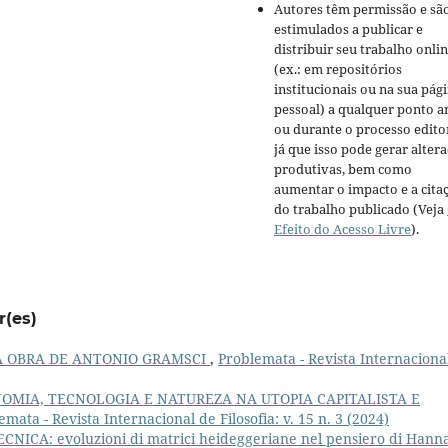
Autores têm permissão e sã
estimulados a publicar e
distribuir seu trabalho onli
(ex.: em repositórios
institucionais ou na sua pág
pessoal) a qualquer ponto a
ou durante o processo editor
já que isso pode gerar alter
produtivas, bem como
aumentar o impacto e a cita
do trabalho publicado (Veja
Efeito do Acesso Livre
).
r(es)
NA OBRA DE ANTONIO GRAMSCI
,
Problemata - Revista Internaciona
OMIA, TECNOLOGIA E NATUREZA NA UTOPIA CAPITALISTA E
emata - Revista Internacional de Filosofia: v. 15 n. 3 (2024)
ICA: evoluzioni di matrici heideggeriane nel pensiero di Hann