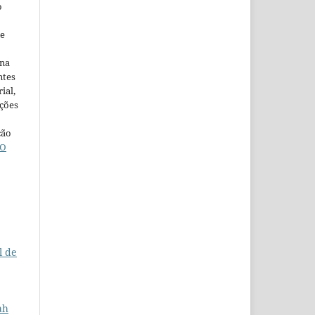
o
ne
ina
ntes
ial,
ações
ção
O
l de
ah