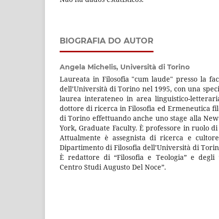
BIOGRAFIA DO AUTOR
Angela Michelis,
Università di Torino
Laureata in Filosofia "cum laude" presso la faco
dell’Università di Torino nel 1995, con una spec
laurea interateneo in area linguistico-letterari
dottore di ricerca in Filosofia ed Ermeneutica fil
di Torino effettuando anche uno stage alla New
York, Graduate Faculty. È professore in ruolo di F
Attualmente è assegnista di ricerca e cultore
Dipartimento di Filosofia dell’Università di Torin
È redattore di “Filosofia e Teologia” e degli
Centro Studi Augusto Del Noce”.