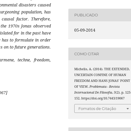
ronmental disasters caused
burgeoning population, has
PUBLICADO
causal factor. Therefore,
 the 1970s Jonas observed
05-09-2014
islated for in the past have
y has to formulate in order
ss on to future generations.
COMO CITAR
armene, techne, freedom,
Michelis, A. (2014). THE EXTENDED,
UNCERTAIN CONFINE OF HUMAN
FREEDOM AND HANS JONAS’ POINT
OF VIEW.
Problemata - Revista
067]
Internacional De Filosofia
,
5
(2), p. 125
152. https://doi.org/10.7443/19067
Fomatos de Citação