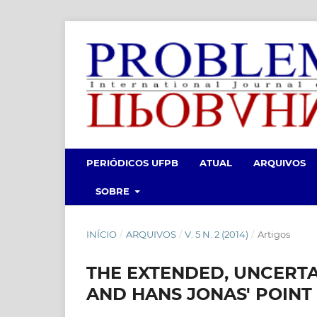
PERIÓDICOS UFPB
ATUAL
ARQUIVOS
SOBRE
INÍCIO
/
ARQUIVOS
/
V. 5 N. 2 (2014)
/
Artigos
THE EXTENDED, UNCERT
AND HANS JONAS' POINT