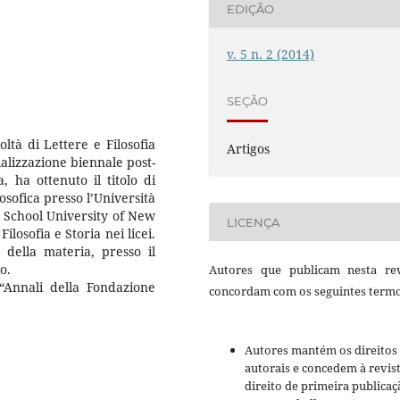
EDIÇÃO
v. 5 n. 2 (2014)
SEÇÃO
ltà di Lettere e Filosofia
Artigos
ializzazione biennale post-
a, ha ottenuto il titolo di
osofica presso l’Università
 School University of New
LICENÇA
ilosofia e Storia nei licei.
 della materia, presso il
o.
Autores que publicam nesta rev
 “Annali della Fondazione
concordam com os seguintes termo
Autores mantém os direitos
autorais e concedem à revis
direito de primeira publicaç