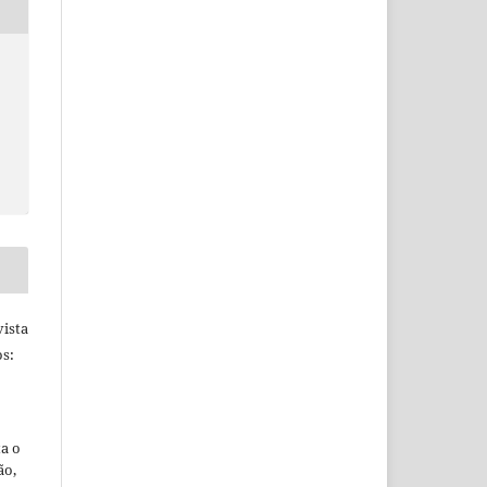
ista
s:
ta o
ão,