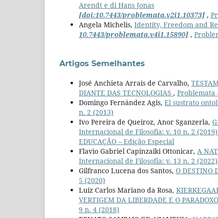
Arendt e di Hans Jonas
[doi:10.7443/problemata.v2i1.10373]
,
Pr
Angela Michelis,
Identity, Freedom and Rel
10.7443/problemata.v4i1.15890]
,
Problem
Artigos Semelhantes
José Anchieta Arrais de Carvalho,
TESTAM
DIANTE DAS TECNOLOGIAS
,
Problemata -
Domingo Fernández Agis,
El sustrato ontol
n. 2 (2013)
Ivo Pereira de Queiroz, Anor Sganzerla,
G
Internacional de Filosofia: v. 10 n. 2 
EDUCAÇÃO – Edição Especial
Flavio Gabriel Capinzaiki Ottonicar,
A NAT
Internacional de Filosofia: v. 13 n. 2 (2022)
Gilfranco Lucena dos Santos,
O DESTINO 
5 (2020)
Luiz Carlos Mariano da Rosa,
KIERKEGAAR
VERTIGEM DA LIBERDADE E O PARADOX
9 n. 4 (2018)