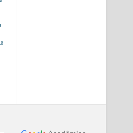
a:
a
 8