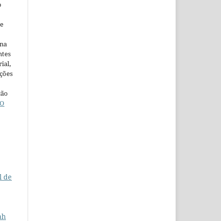
o
ne
ina
ntes
ial,
ações
ção
O
l de
ah