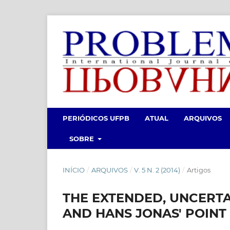
PERIÓDICOS UFPB
ATUAL
ARQUIVOS
SOBRE
INÍCIO
/
ARQUIVOS
/
V. 5 N. 2 (2014)
/
Artigos
THE EXTENDED, UNCERT
AND HANS JONAS' POINT