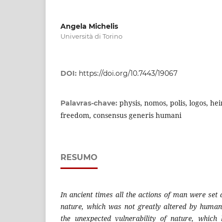
Angela Michelis
Università di Torino
DOI:
https://doi.org/10.7443/19067
physis, nomos, polis, logos, h
Palavras-chave:
freedom, consensus generis humani
RESUMO
In ancient times all the actions of man were set 
nature, which was not greatly altered by huma
t
he unexpected vulnerability of nature, which