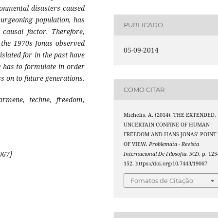
ronmental disasters caused
burgeoning population, has
PUBLICADO
causal factor. Therefore,
 the 1970s Jonas observed
05-09-2014
islated for in the past have
y has to formulate in order
ss on to future generations.
COMO CITAR
armene, techne, freedom,
Michelis, A. (2014). THE EXTENDED,
UNCERTAIN CONFINE OF HUMAN
FREEDOM AND HANS JONAS’ POINT
OF VIEW.
Problemata - Revista
067]
Internacional De Filosofia
,
5
(2), p. 125
152. https://doi.org/10.7443/19067
Fomatos de Citação