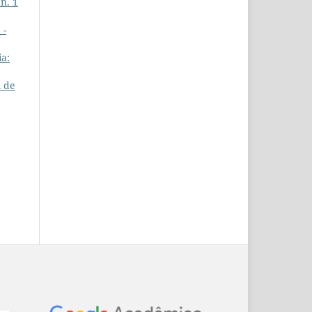
 n. 1
 -
ia:
l de