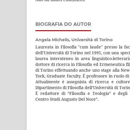
BIOGRAFIA DO AUTOR
Angela Michelis,
Università di Torino
Laureata in Filosofia "cum laude" presso la faco
dell’Università di Torino nel 1995, con una spec
laurea interateneo in area linguistico-letterari
dottore di ricerca in Filosofia ed Ermeneutica fil
di Torino effettuando anche uno stage alla New
York, Graduate Faculty. È professore in ruolo di F
Attualmente è assegnista di ricerca e cultore
Dipartimento di Filosofia dell’Università di Torin
È redattore di “Filosofia e Teologia” e degli
Centro Studi Augusto Del Noce”.