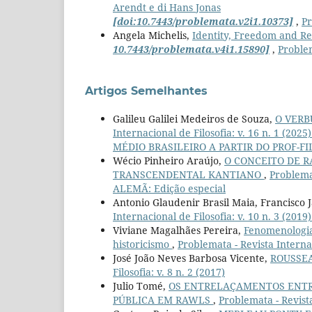
Arendt e di Hans Jonas
[doi:10.7443/problemata.v2i1.10373]
,
Pr
Angela Michelis,
Identity, Freedom and Rel
10.7443/problemata.v4i1.15890]
,
Problem
Artigos Semelhantes
Galileu Galilei Medeiros de Souza,
O VERB
Internacional de Filosofia: v. 16 n. 1
MÉDIO BRASILEIRO A PARTIR DO PROF-FILO
Wécio Pinheiro Araújo,
O CONCEITO DE R
TRANSCENDENTAL KANTIANO
,
Problemat
ALEMÃ: Edição especial
Antonio Glaudenir Brasil Maia, Francisco 
Internacional de Filosofia: v. 10 n. 3 (20
Viviane Magalhães Pereira,
Fenomenologia
historicismo
,
Problemata - Revista Internac
José João Neves Barbosa Vicente,
ROUSSEA
Filosofia: v. 8 n. 2 (2017)
Julio Tomé,
OS ENTRELAÇAMENTOS ENTRE
PÚBLICA EM RAWLS
,
Problemata - Revista