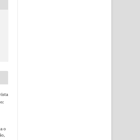
ista
s:
ta o
ão,