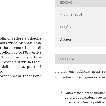
EDIÇÃO
v. 5 n. 2 (2014)
SEÇÃO
ltà di Lettere e Filosofia
Artigos
ializzazione biennale post-
a, ha ottenuto il titolo di
osofica presso l’Università
 School University of New
LICENÇA
ilosofia e Storia nei licei.
 della materia, presso il
o.
Autores que publicam nesta rev
 “Annali della Fondazione
concordam com os seguintes termo
Autores mantém os direitos
autorais e concedem à revis
direito de primeira publicaç