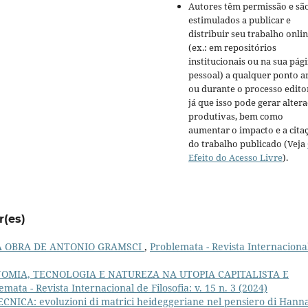
Autores têm permissão e sã
estimulados a publicar e
distribuir seu trabalho onli
(ex.: em repositórios
institucionais ou na sua pág
pessoal) a qualquer ponto a
ou durante o processo editor
já que isso pode gerar alter
produtivas, bem como
aumentar o impacto e a cita
do trabalho publicado (Veja
Efeito do Acesso Livre
).
r(es)
NA OBRA DE ANTONIO GRAMSCI
,
Problemata - Revista Internaciona
OMIA, TECNOLOGIA E NATUREZA NA UTOPIA CAPITALISTA E
emata - Revista Internacional de Filosofia: v. 15 n. 3 (2024)
ICA: evoluzioni di matrici heideggeriane nel pensiero di Hann