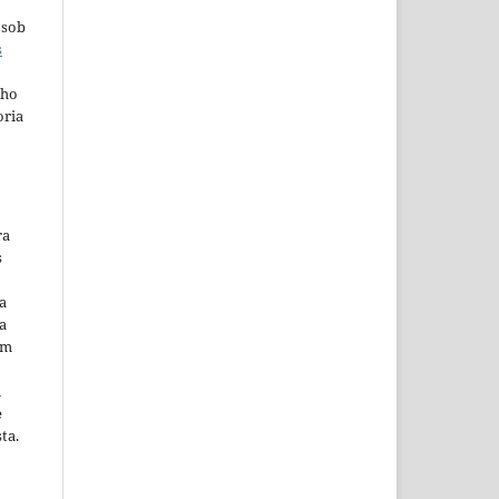
 sob
s
lho
oria
ra
s
a
a
em
m
e
ta.