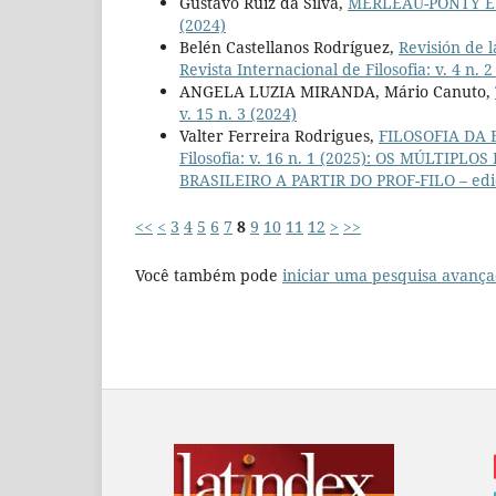
Gustavo Ruiz da Silva,
MERLEAU-PONTY E
(2024)
Belén Castellanos Rodríguez,
Revisión de l
Revista Internacional de Filosofia: v. 4 n. 2
ANGELA LUZIA MIRANDA, Mário Canuto,
v. 15 n. 3 (2024)
Valter Ferreira Rodrigues,
FILOSOFIA DA
Filosofia: v. 16 n. 1 (2025): OS MÚLT
BRASILEIRO A PARTIR DO PROF-FILO – ediç
<<
<
3
4
5
6
7
8
9
10
11
12
>
>>
Você também pode
iniciar uma pesquisa avança