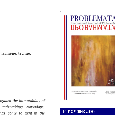
eimarmene, techne,
against the immutability of
n undertakings. Nowadays,
PDF (ENGLISH)
 has come to light in the