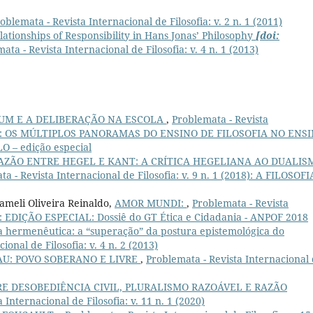
oblemata - Revista Internacional de Filosofia: v. 2 n. 1 (2011)
ationships of Responsibility in Hans Jonas’ Philosophy
[doi:
ata - Revista Internacional de Filosofia: v. 4 n. 1 (2013)
UM E A DELIBERAÇÃO NA ESCOLA
,
Problemata - Revista
 (2025): OS MÚLTIPLOS PANORAMAS DO ENSINO DE FILOSOFIA NO ENS
 – edição especial
AZÃO ENTRE HEGEL E KANT: A CRÍTICA HEGELIANA AO DUALIS
a - Revista Internacional de Filosofia: v. 9 n. 1 (2018): A FILOSOFI
Jameli Oliveira Reinaldo,
AMOR MUNDI:
,
Problemata - Revista
19): EDIÇÃO ESPECIAL: Dossiê do GT Ética e Cidadania - ANPOF 2018
 hermenêutica: a “superação” da postura epistemológica do
ional de Filosofia: v. 4 n. 2 (2013)
U: POVO SOBERANO E LIVRE
,
Problemata - Revista Internacional
 DESOBEDIÊNCIA CIVIL, PLURALISMO RAZOÁVEL E RAZÃO
 Internacional de Filosofia: v. 11 n. 1 (2020)