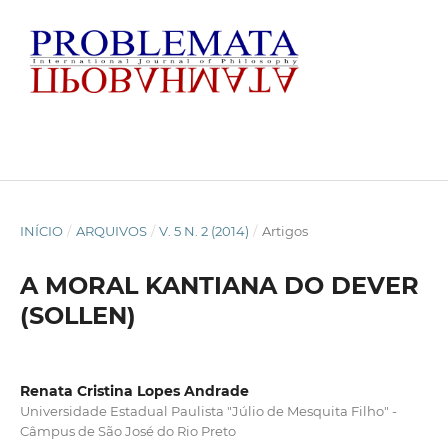
INÍCIO
/
ARQUIVOS
/
V. 5 N. 2 (2014)
/
Artigos
A MORAL KANTIANA DO DEVER
(SOLLEN)
Renata Cristina Lopes Andrade
Universidade Estadual Paulista "Júlio de Mesquita Filho" -
Câmpus de São José do Rio Preto