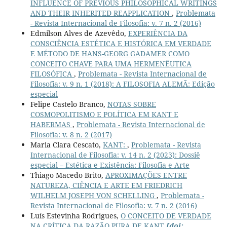
INFLUENCE OF PREVIOUS PHILOSOPHICAL WRITINGS
AND THEIR INHERITED REAPPLICATION
,
Problemata
- Revista Internacional de Filosofia: v. 7 n. 2 (2016)
Edmilson Alves de Azevêdo,
EXPERIÊNCIA DA
CONSCIÊNCIA ESTÉTICA E HISTÓRICA EM VERDADE
E MÉTODO DE HANS-GEORG GADAMER COMO
CONCEITO CHAVE PARA UMA HERMENÊUTICA
FILOSÓFICA
,
Problemata - Revista Internacional de
Filosofia: v. 9 n. 1 (2018): A FILOSOFIA ALEMÃ: Edição
especial
Felipe Castelo Branco,
NOTAS SOBRE
COSMOPOLITISMO E POLÍTICA EM KANT E
HABERMAS
,
Problemata - Revista Internacional de
Filosofia: v. 8 n. 2 (2017)
Maria Clara Cescato,
KANT:
,
Problemata - Revista
Internacional de Filosofia: v. 14 n. 2 (2023): Dossiê
especial – Estética e Existência: Filosofia e Arte
Thiago Macedo Brito,
APROXIMAÇÕES ENTRE
NATUREZA, CIÊNCIA E ARTE EM FRIEDRICH
WILHELM JOSEPH VON SCHELLING
,
Problemata -
Revista Internacional de Filosofia: v. 7 n. 2 (2016)
Luís Estevinha Rodrigues,
O CONCEITO DE VERDADE
NA CRÍTICA DA RAZÃO PURA DE KANT
[doi: