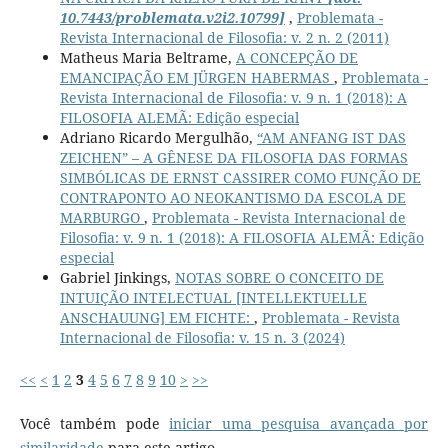
10.7443/problemata.v2i2.10799]
,
Problemata -
Revista Internacional de Filosofia: v. 2 n. 2 (2011)
Matheus Maria Beltrame,
A CONCEPÇÃO DE
EMANCIPAÇÃO EM JÜRGEN HABERMAS
,
Problemata -
Revista Internacional de Filosofia: v. 9 n. 1 (2018): A
FILOSOFIA ALEMÃ: Edição especial
Adriano Ricardo Mergulhão,
“AM ANFANG IST DAS
ZEICHEN” – A GÊNESE DA FILOSOFIA DAS FORMAS
SIMBÓLICAS DE ERNST CASSIRER COMO FUNÇÃO DE
CONTRAPONTO AO NEOKANTISMO DA ESCOLA DE
MARBURGO
,
Problemata - Revista Internacional de
Filosofia: v. 9 n. 1 (2018): A FILOSOFIA ALEMÃ: Edição
especial
Gabriel Jinkings,
NOTAS SOBRE O CONCEITO DE
INTUIÇÃO INTELECTUAL [INTELLEKTUELLE
ANSCHAUUNG] EM FICHTE:
,
Problemata - Revista
Internacional de Filosofia: v. 15 n. 3 (2024)
<<
<
1
2
3
4
5
6
7
8
9
10
>
>>
Você também pode
iniciar uma pesquisa avançada por
similaridade
para este artigo.