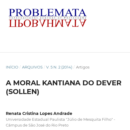
INÍCIO
/
ARQUIVOS
/
V. 5 N. 2 (2014)
/
Artigos
A MORAL KANTIANA DO DEVER
(SOLLEN)
Renata Cristina Lopes Andrade
Universidade Estadual Paulista "Júlio de Mesquita Filho" -
Câmpus de São José do Rio Preto