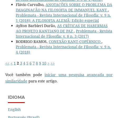
Flávio Carvalho,
ANOTAÇÕES SOBRE O PROBLEMA DA
IMAGINAÇÃO NA FILOSOFIA DE IMMANUEL KANT
,
Problemata - Revista Internacional de Filosofia: v. 9 n.
1 (2018): A FILOSOFIA ALEMÃ: Edição especial
Aylton Barbieri Durão,
AS CRÍTICAS DE HABERMAS
AO PROJETO KANTIANO DE PAZ
,
Problemata - Revista
Internacional de Filosofia: v. 8 n. 3 (2017)
RODRIGO RAMOS,
CONEXÃO KANT-COPÉRNICO
,
Problemata - Revista Internacional de Filosofia: v. 9 n.
4 (2018)
<<
<
1
2
3
4
5
6
7
8
9
10
>
>>
Você também pode
iniciar uma pesquisa avançada por
similaridade
para este artigo.
IDIOMA
English
Português (Brasil)