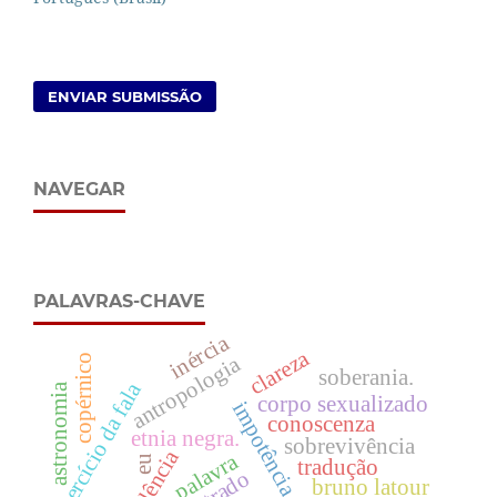
ENVIAR SUBMISSÃO
NAVEGAR
PALAVRAS-CHAVE
inércia
clareza
antropologia
copérnico
soberania.
exercício da fala
astronomia
corpo sexualizado
conoscenza
etnia negra.
sobrevivência
evidência
palavra
eu
tradução
bruno latour