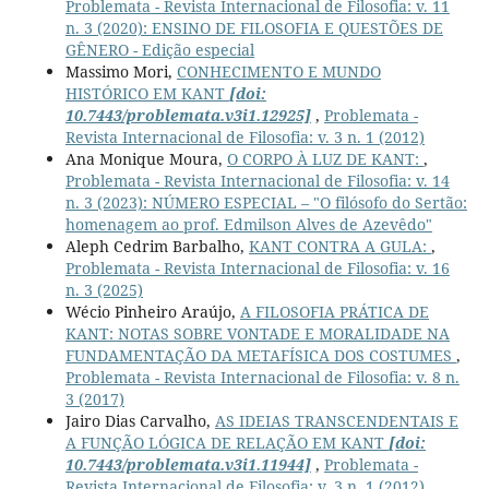
Problemata - Revista Internacional de Filosofia: v. 11
n. 3 (2020): ENSINO DE FILOSOFIA E QUESTÕES DE
GÊNERO - Edição especial
Massimo Mori,
CONHECIMENTO E MUNDO
HISTÓRICO EM KANT
[doi:
10.7443/problemata.v3i1.12925]
,
Problemata -
Revista Internacional de Filosofia: v. 3 n. 1 (2012)
Ana Monique Moura,
O CORPO À LUZ DE KANT:
,
Problemata - Revista Internacional de Filosofia: v. 14
n. 3 (2023): NÚMERO ESPECIAL – "O filósofo do Sertão:
homenagem ao prof. Edmilson Alves de Azevêdo"
Aleph Cedrim Barbalho,
KANT CONTRA A GULA:
,
Problemata - Revista Internacional de Filosofia: v. 16
n. 3 (2025)
Wécio Pinheiro Araújo,
A FILOSOFIA PRÁTICA DE
KANT: NOTAS SOBRE VONTADE E MORALIDADE NA
FUNDAMENTAÇÃO DA METAFÍSICA DOS COSTUMES
,
Problemata - Revista Internacional de Filosofia: v. 8 n.
3 (2017)
Jairo Dias Carvalho,
AS IDEIAS TRANSCENDENTAIS E
A FUNÇÃO LÓGICA DE RELAÇÃO EM KANT
[doi:
10.7443/problemata.v3i1.11944]
,
Problemata -
Revista Internacional de Filosofia: v. 3 n. 1 (2012)