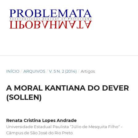
INÍCIO
/
ARQUIVOS
/
V. 5 N. 2 (2014)
/
Artigos
A MORAL KANTIANA DO DEVER
(SOLLEN)
Renata Cristina Lopes Andrade
Universidade Estadual Paulista "Júlio de Mesquita Filho" -
Câmpus de São José do Rio Preto