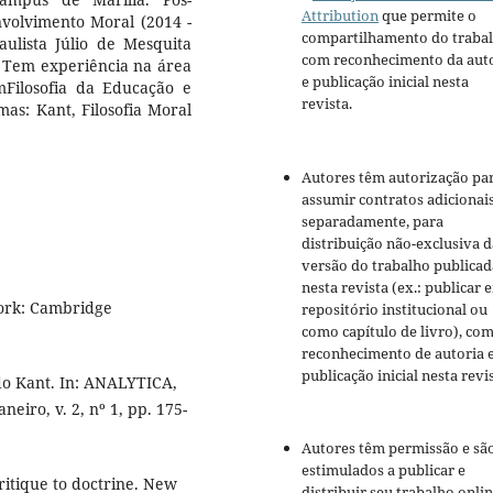
Attribution
que permite o
volvimento Moral (2014 -
compartilhamento do traba
ulista Júlio de Mesquita
com reconhecimento da aut
. Tem experiência na área
e publicação inicial nesta
mFilosofia da Educação e
revista.
mas: Kant, Filosofia Moral
Autores têm autorização pa
assumir contratos adicionai
separadamente, para
distribuição não-exclusiva d
versão do trabalho publicad
nesta revista (ex.: publicar 
York: Cambridge
repositório institucional ou
como capítulo de livro), co
reconhecimento de autoria 
publicação inicial nesta revis
o Kant. In: ANALYTICA,
neiro, v. 2, nº 1, pp. 175-
Autores têm permissão e sã
estimulados a publicar e
ritique to doctrine. New
distribuir seu trabalho onli