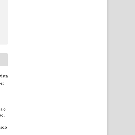
ista
s:
ta o
ão,
 sob
s