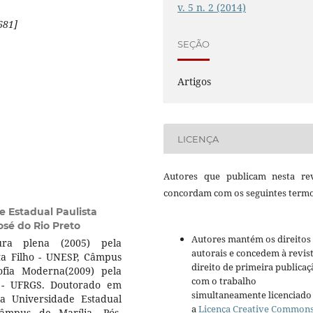
v. 5 n. 2 (2014)
681]
SEÇÃO
Artigos
LICENÇA
Autores que publicam nesta rev
concordam com os seguintes termo
e Estadual Paulista
osé do Rio Preto
Autores mantém os direitos
ura plena (2005) pela
autorais e concedem à revis
ita Filho - UNESP, Câmpus
direito de primeira publicaç
ofia Moderna(2009) pela
com o trabalho
 - UFRGS. Doutorado em
simultaneamente licenciado
a Universidade Estadual
a
Licença Creative Common
Câmpus de Marília. Pós-