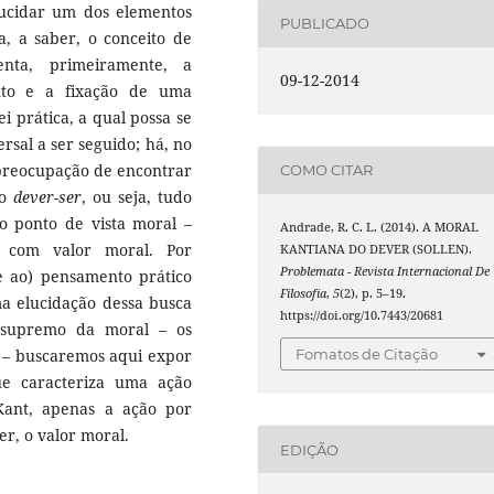
lucidar um dos elementos
PUBLICADO
a, a saber, o conceito de
enta, primeiramente, a
09-12-2014
nto e a fixação de uma
i prática, a qual possa se
rsal a ser seguido; há, no
reocupação de encontrar
COMO CITAR
 o
dever-ser
, ou seja, tudo
o ponto de vista moral –
Andrade, R. C. L. (2014). A MORAL
 com valor moral. Por
KANTIANA DO DEVER (SOLLEN).
Problemata - Revista Internacional De
e ao) pensamento prático
Filosofia
,
5
(2), p. 5–19.
ma elucidação dessa busca
https://doi.org/10.7443/20681
o supremo da moral – os
 – buscaremos aqui expor
Fomatos de Citação
e caracteriza uma ação
ant, apenas a ação por
er, o valor moral.
EDIÇÃO