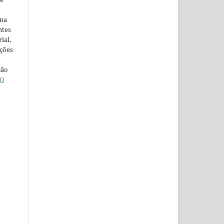
ina
ntes
ial,
ações
ção
O