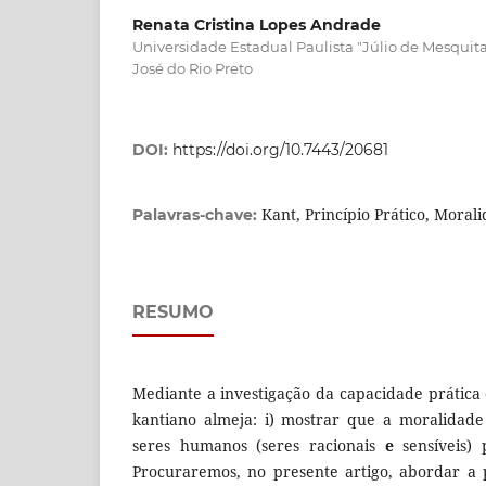
Renata Cristina Lopes Andrade
Universidade Estadual Paulista "Júlio de Mesquit
José do Rio Preto
DOI:
https://doi.org/10.7443/20681
Kant, Princípio Prático, Moral
Palavras-chave:
RESUMO
Mediante a investigação da capacidade prática 
kantiano almeja: i) mostrar que a moralidade 
seres humanos (seres racionais
e
sensíveis)
Procuraremos, no presente artigo, abordar a 