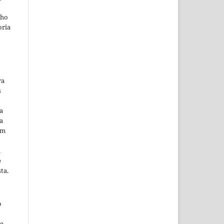
lho
oria
ra
s
a
a
em
m
e
ta.
o
ne