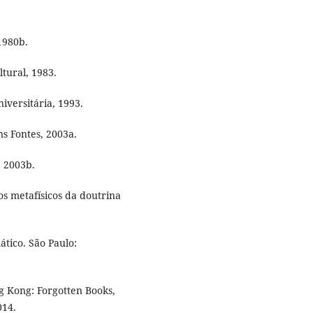
 1980b.
ltural, 1983.
niversitária, 1993.
ns Fontes, 2003a.
, 2003b.
ios metafísicos da doutrina
ático. São Paulo:
ng Kong: Forgotten Books,
014.