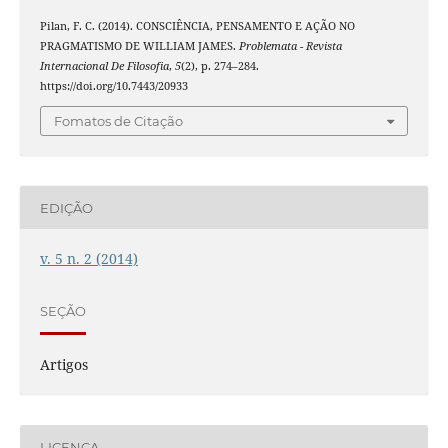
Pilan, F. C. (2014). CONSCIÊNCIA, PENSAMENTO E AÇÃO NO
PRAGMATISMO DE WILLIAM JAMES.
Problemata - Revista
Internacional De Filosofia
,
5
(2), p. 274–284.
https://doi.org/10.7443/20933
Fomatos de Citação
EDIÇÃO
v. 5 n. 2 (2014)
SEÇÃO
Artigos
LICENÇA