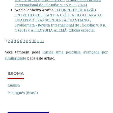
Internacional de Filosofia: v. 15 n. 3 (2024)
Wécio Pinheiro Araújo,
O CONCEITO DE RAZÃO
ENTRE HEGEL E KANT: A CRÍTICA HEGELIANA AO
DUALISMO TRANSCENDENTAL KANTIANO
,
Problemata - Revista Internacional de Filosofia: v. 9 n.
1 (2018): A FILOSOFIA ALEMÃ: Edição especial
1
2
3
4
5
6
7
8
9
10
>
>>
Você também pode
iniciar uma pesquisa avançada por
similaridade
para este artigo.
IDIOMA
English
Português (Brasil)