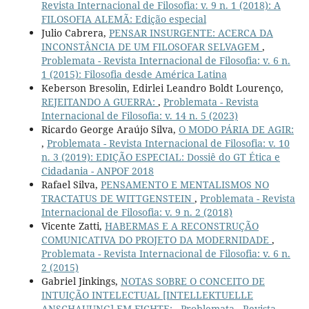
Revista Internacional de Filosofia: v. 9 n. 1 (2018): A
FILOSOFIA ALEMÃ: Edição especial
Julio Cabrera,
PENSAR INSURGENTE: ACERCA DA
INCONSTÂNCIA DE UM FILOSOFAR SELVAGEM
,
Problemata - Revista Internacional de Filosofia: v. 6 n.
1 (2015): Filosofia desde América Latina
Keberson Bresolin, Edirlei Leandro Boldt Lourenço,
REJEITANDO A GUERRA:
,
Problemata - Revista
Internacional de Filosofia: v. 14 n. 5 (2023)
Ricardo George Araújo Silva,
O MODO PÁRIA DE AGIR:
,
Problemata - Revista Internacional de Filosofia: v. 10
n. 3 (2019): EDIÇÃO ESPECIAL: Dossiê do GT Ética e
Cidadania - ANPOF 2018
Rafael Silva,
PENSAMENTO E MENTALISMOS NO
TRACTATUS DE WITTGENSTEIN
,
Problemata - Revista
Internacional de Filosofia: v. 9 n. 2 (2018)
Vicente Zatti,
HABERMAS E A RECONSTRUÇÃO
COMUNICATIVA DO PROJETO DA MODERNIDADE
,
Problemata - Revista Internacional de Filosofia: v. 6 n.
2 (2015)
Gabriel Jinkings,
NOTAS SOBRE O CONCEITO DE
INTUIÇÃO INTELECTUAL [INTELLEKTUELLE
ANSCHAUUNG] EM FICHTE:
,
Problemata - Revista