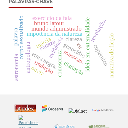
PALAVRAS-CHAVE
exercício da fala
corpo sexualizado
ideia em externalidade
revolução.
bruno latour
mundo administrado
palavra
impotência da natureza
narrativa de ficção
inércia
evidência
clareza
certeza
genocídio
eu
antropologia
copérnico
rousseau.
conoscenza
etnia negra.
astronomia
tradução
distinção
ouvir