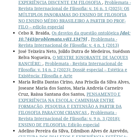
EXPERIÊNCIA DISCENTE EM FILOSOFIA
,
Problemata -
Revista Internacional de Filosofia: v. 16 n. 1 (2025): OS
MÚLTIPLOS PANORAMAS DO ENSINO DE FILOSOFIA
NO ENSINO MÉDIO BRASILEIRO A PARTIR DO PROF-
FILO – edição especial
Celso R. Braida,
Os desvios da questão ontológica
[doi:
10.7443/problemata.v4i1.13479]
,
Problemata -
Revista Internacional de Filosofia: v. 4 n. 1 (2013)
José Teixeira Neto, Joildo Dutra de Medeiros, Suédson
Relva Nogueira,
O MESTRE IGNORANTE DE JACQUES
RANCIÈRE:
,
Problemata - Revista Internacional de
Filosofia: v. 14 n. 2 (2023): Dossiê especial – Estética e
Existência: Filosofia e Arte
Maria Reilta Dantas Cirino, Ana Priscila da Silva Alves,
Joseane Maria dos Santos, Maria Andreia Carneiro
Cruz, Raíssa Santana dos Santos,
PENSAMENTO E
EXPERIÊNCIA NA ESCOLA: CAMINHAR ENTRE
FORMAÇÃO, PESQUISA E EXTENSÃO A PARTIR DA
FILOSOFIA PARA/COM CRIANÇAS
,
Problemata -
Revista Internacional de Filosofia: v. 9 n. 3 (2018):
ENSINO DE FILOSOFIA: Edição especial
Adelino Pereira da Silva, Edmilson Alves de Azevêdo,
CULTURA DOS DIALETOS E EXPERIÊNCIA ESTÉTICA: