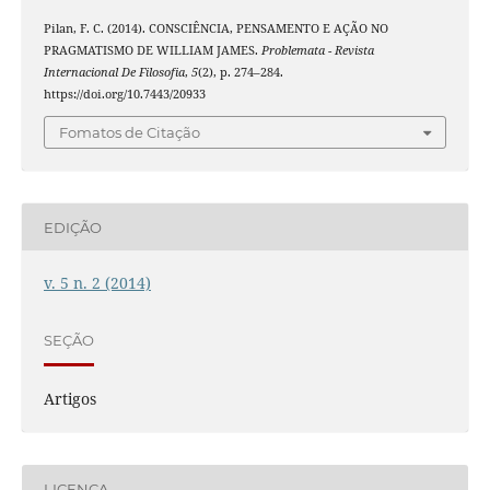
Pilan, F. C. (2014). CONSCIÊNCIA, PENSAMENTO E AÇÃO NO
PRAGMATISMO DE WILLIAM JAMES.
Problemata - Revista
Internacional De Filosofia
,
5
(2), p. 274–284.
https://doi.org/10.7443/20933
Fomatos de Citação
EDIÇÃO
v. 5 n. 2 (2014)
SEÇÃO
Artigos
LICENÇA