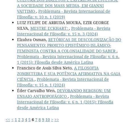
A SOCIEDADE DOS MASS MEDIA, EM GIANNI
VATTIMO
,
Problemata - Revista Internacional de
Filosofia: v. 10 n. 1 (2019)
LUIZ FELIPE DE ARRUDA MOURA, EZIR GEORGE
SILVA,
MESTRE ECKHART:
,
Problemata - Revista
Internacional de Filosofia: v. 15 n. 3 (2024)
Elzahra Osman,
RETÓRICAS DE DESCOLONIZAÇÃO DO
PENSAMENTO: PROJETO EPISTÊMICO ISLÂMICO-
FEMINISTA CONTRA A COLONIALIDADE DO SABER
,
Problemata - Revista Internacional de Filosofia: v. 6 n.
1 (2015): Filosofia desde América Latina
Francisco de Assis Silva Neto,
A FILOSOFIA
ZOMBETEIRA E SUA POTÊNCIA AFIRMATIVA NA GAIA
CIÊNCIA
,
Problemata - Revista Internacional de
Filosofia: v. 15 n. 1 (2024)
Éder Carvalho Wen,
DEVORANDO BERGSON: UM
ENSAIO ANTROPOFÁGICO
,
Problemata - Revista
Internacional de Filosofia: v. 6 n. 1 (2015): Filosofia
desde América Latina
<<
<
1
2
3
4
5
6
7
8
9
10
>
>>