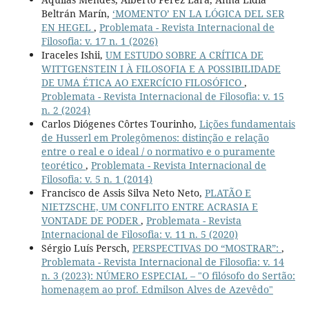
Beltrán Marín,
‘MOMENTO’ EN LA LÓGICA DEL SER
EN HEGEL
,
Problemata - Revista Internacional de
Filosofia: v. 17 n. 1 (2026)
Iraceles Ishii,
UM ESTUDO SOBRE A CRÍTICA DE
WITTGENSTEIN I À FILOSOFIA E A POSSIBILIDADE
DE UMA ÉTICA AO EXERCÍCIO FILOSÓFICO
,
Problemata - Revista Internacional de Filosofia: v. 15
n. 2 (2024)
Carlos Diógenes Côrtes Tourinho,
Lições fundamentais
de Husserl em Prolegômenos: distinção e relação
entre o real e o ideal / o normativo e o puramente
teorético
,
Problemata - Revista Internacional de
Filosofia: v. 5 n. 1 (2014)
Francisco de Assis Silva Neto Neto,
PLATÃO E
NIETZSCHE, UM CONFLITO ENTRE ACRASIA E
VONTADE DE PODER
,
Problemata - Revista
Internacional de Filosofia: v. 11 n. 5 (2020)
Sérgio Luís Persch,
PERSPECTIVAS DO “MOSTRAR”:
,
Problemata - Revista Internacional de Filosofia: v. 14
n. 3 (2023): NÚMERO ESPECIAL – "O filósofo do Sertão:
homenagem ao prof. Edmilson Alves de Azevêdo"