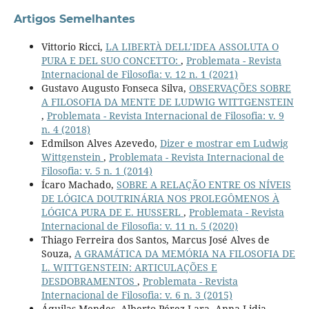
Artigos Semelhantes
Vittorio Ricci,
LA LIBERTÀ DELL’IDEA ASSOLUTA O
PURA E DEL SUO CONCETTO:
,
Problemata - Revista
Internacional de Filosofia: v. 12 n. 1 (2021)
Gustavo Augusto Fonseca Silva,
OBSERVAÇÕES SOBRE
A FILOSOFIA DA MENTE DE LUDWIG WITTGENSTEIN
,
Problemata - Revista Internacional de Filosofia: v. 9
n. 4 (2018)
Edmilson Alves Azevedo,
Dizer e mostrar em Ludwig
Wittgenstein
,
Problemata - Revista Internacional de
Filosofia: v. 5 n. 1 (2014)
Ícaro Machado,
SOBRE A RELAÇÃO ENTRE OS NÍVEIS
DE LÓGICA DOUTRINÁRIA NOS PROLEGÔMENOS À
LÓGICA PURA DE E. HUSSERL
,
Problemata - Revista
Internacional de Filosofia: v. 11 n. 5 (2020)
Thiago Ferreira dos Santos, Marcus José Alves de
Souza,
A GRAMÁTICA DA MEMÓRIA NA FILOSOFIA DE
L. WITTGENSTEIN: ARTICULAÇÕES E
DESDOBRAMENTOS
,
Problemata - Revista
Internacional de Filosofia: v. 6 n. 3 (2015)
Áquilas Mendes, Alberto Pérez Lara, Anna Lidia