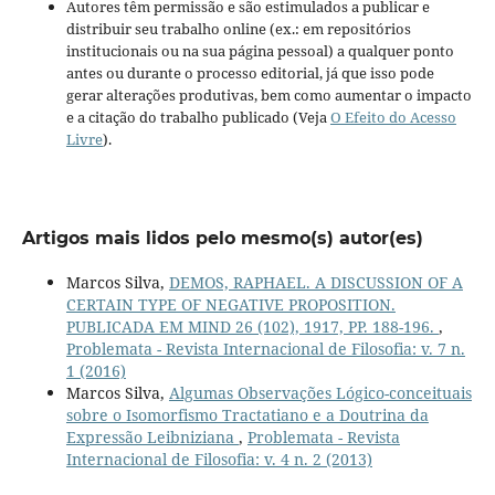
Autores têm permissão e são estimulados a publicar e
distribuir seu trabalho online (ex.: em repositórios
institucionais ou na sua página pessoal) a qualquer ponto
antes ou durante o processo editorial, já que isso pode
gerar alterações produtivas, bem como aumentar o impacto
e a citação do trabalho publicado (Veja
O Efeito do Acesso
Livre
).
Artigos mais lidos pelo mesmo(s) autor(es)
Marcos Silva,
DEMOS, RAPHAEL. A DISCUSSION OF A
CERTAIN TYPE OF NEGATIVE PROPOSITION.
PUBLICADA EM MIND 26 (102), 1917, PP. 188-196.
,
Problemata - Revista Internacional de Filosofia: v. 7 n.
1 (2016)
Marcos Silva,
Algumas Observações Lógico-conceituais
sobre o Isomorfismo Tractatiano e a Doutrina da
Expressão Leibniziana
,
Problemata - Revista
Internacional de Filosofia: v. 4 n. 2 (2013)