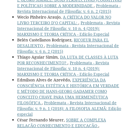
E POLÍTICAS) SOBRE A MODERNIDADE
,
Problemata -
Revista Internacional de Filosofia: v. 6 n. 2 (2015)
Wecio Pinheiro Araujo,
A CRÍTICA DO VALOR NO
LIVRO TERCEIRO D’O CAPITAL:
,
Problemata - Revista
Internacional de Filosofia: v. 10 n. 4 (2019):
MARXISMO E TEORIA CRÍTICA - Edição Especial
Belén Castellanos Rodríguez,
RICOEUR PARA EL
DESALIENTO
,
Problemata - Revista Internacional de
Filosofia: v. 6 n. 2 (2015)
Thiago Aguiar Simim,
DA LUTA DE CLASSES À LUTA
POR RECONHECIMENTO?
,
Problemata - Revista
Internacional de Filosofia: v. 10 n. 4 (2019):
MARXISMO E TEORIA CRÍTICA - Edição Especial
Edmilson Alves de Azevêdo,
EXPERIÊNCIA DA
CONSCIÊNCIA ESTÉTICA E HISTÓRICA EM VERDADE
E MÉTODO DE HANS-GEORG GADAMER COMO
CONCEITO CHAVE PARA UMA HERMENÊUTICA
FILOSÓFICA
,
Problemata - Revista Internacional de
Filosofia: v. 9 n. 1 (2018): A FILOSOFIA ALEMÃ: Edição
especial
César Fernando Meurer,
SOBRE A COMPLEXA
RELAÇÃO CONHECIMENTO E EDUCAÇÃO
,