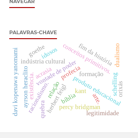
NAVEGAR
PALAVRAS-CHAVE
conceitos primitivos.
fim da história
dualismo
goethe
idosos
davi kopenawa yanomami
indústria cultural
vontade de poder
profecia
acrasia
ayrson heraclito
formação
existência.
schelling
produto educacional
relação
racionalismo.
orixás
herbert feigl
kant
bíblia
arte.
quebra
percy bridgman
legitimidade