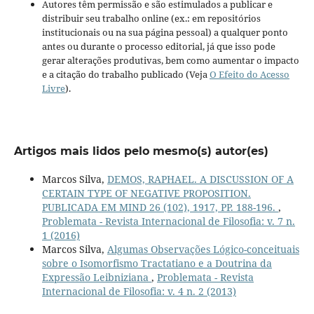
Autores têm permissão e são estimulados a publicar e
distribuir seu trabalho online (ex.: em repositórios
institucionais ou na sua página pessoal) a qualquer ponto
antes ou durante o processo editorial, já que isso pode
gerar alterações produtivas, bem como aumentar o impacto
e a citação do trabalho publicado (Veja
O Efeito do Acesso
Livre
).
Artigos mais lidos pelo mesmo(s) autor(es)
Marcos Silva,
DEMOS, RAPHAEL. A DISCUSSION OF A
CERTAIN TYPE OF NEGATIVE PROPOSITION.
PUBLICADA EM MIND 26 (102), 1917, PP. 188-196.
,
Problemata - Revista Internacional de Filosofia: v. 7 n.
1 (2016)
Marcos Silva,
Algumas Observações Lógico-conceituais
sobre o Isomorfismo Tractatiano e a Doutrina da
Expressão Leibniziana
,
Problemata - Revista
Internacional de Filosofia: v. 4 n. 2 (2013)