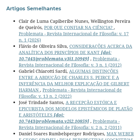
Artigos Semelhantes
Clair de Luma Capiberibe Nunes, Wellington Pereira
de Queirós,
POR QUE CONFIAR NA CIÊNCIA?
,
Problemata - Revista Internacional de Filosofia: v. 17
n. 1 (2026)
Flávio de Oliveira Silva,
CONSIDERAÇÕES ACERCA DA
ANALÍTICA DOS PRINCÍPIOS DE KANT
[doi:
10.7443/problemata.v3i1.10949]
,
Problemata -
Revista Internacional de Filosofia: v. 3 n. 1 (2012)
Gabriel Chiarotti Sardi,
ALGUMAS DISTINÇÕES
ENTRE A ABDUÇÃO DE CHARLES S. PEIRCE E A
INFERÊNCIA DA MELHOR EXPLICAÇÃO DE GILBERT
HARMAN
,
Problemata - Revista Internacional de
Filosofia: v. 13 n. 2 (2022)
José Trindade Santos,
A RECEPÇÃO ESTÓICA E
EPICURISTA DOS MODELOS EPISTÉMICOS DE PLATÃO
E ARISTÓTELES
[doi:
10.7443/problemata.v2i2.10859]
,
Problemata -
Revista Internacional de Filosofia: v. 2 n. 2 (2011)
Daniel Soares Rumbelsperger Rodrigues,
MAX WEBER
E GEORG SIMMEL: DUAS PERSPECTIVAS (COGNITIVAS