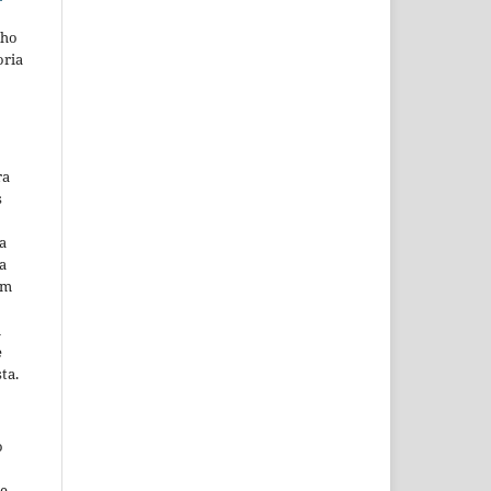
lho
oria
ra
s
a
a
em
m
e
ta.
o
ne