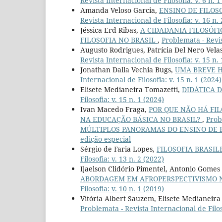
Revista Internacional de Filosofia: v. 6 n. 
Amanda Veloso Garcia,
ENSINO DE FILOS
Revista Internacional de Filosofia: v. 16 n.
Jéssica Erd Ribas,
A CIDADANIA FILOSÓF
FILOSOFIA NO BRASIL
,
Problemata - Revis
Augusto Rodrigues, Patrícia Del Nero Vela
Revista Internacional de Filosofia: v. 15 n.
Jonathan Dalla Vechia Bugs,
UMA BREVE H
Internacional de Filosofia: v. 15 n. 1 (2024)
Elisete Medianeira Tomazetti,
DIDÁTICA D
Filosofia: v. 15 n. 1 (2024)
Ivan Macedo Fraga,
POR QUE NÃO HÁ FIL
NA EDUCAÇÃO BÁSICA NO BRASIL?
,
Prob
MÚLTIPLOS PANORAMAS DO ENSINO DE FI
edição especial
Sérgio de Faria Lopes,
FILOSOFIA BRASIL
Filosofia: v. 13 n. 2 (2022)
Ijaelson Clidório Pimentel, Antonio Gomes 
ABORDAGEM EM AFROPERSPECTIVISMO N
Filosofia: v. 10 n. 1 (2019)
Vitória Albert Sauzem, Elisete Medianeira
Problemata - Revista Internacional de Filoso