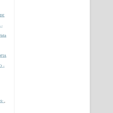
 DE
 -
ista
OFIA
O –
AS:
,