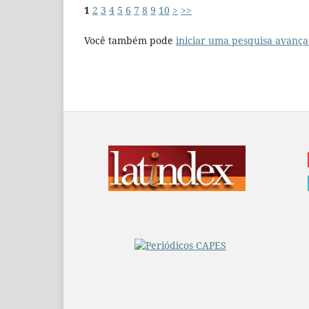
1
2
3
4
5
6
7
8
9
10
>
>>
Você também pode
iniciar uma pesquisa avança