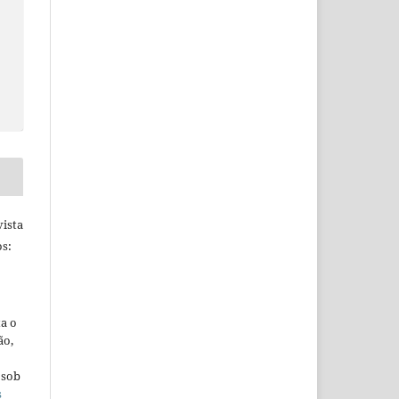
ista
s:
ta o
ão,
 sob
s