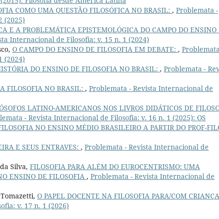
1 (2015): Filosofia desde América Latina
OFIA COMO UMA QUESTÃO FILOSÓFICA NO BRASIL:
,
Problemata -
 2 (2025)
ICA E A PROBLEMÁTICA EPISTEMOLÓGICA DO CAMPO DO ENSINO
ta Internacional de Filosofia: v. 15 n. 1 (2024)
sco,
O CAMPO DO ENSINO DE FILOSOFIA EM DEBATE:
,
Problemata
 1 (2024)
ISTÓRIA DO ENSINO DE FILOSOFIA NO BRASIL:
,
Problemata - Rev
A FILOSOFIA NO BRASIL:
,
Problemata - Revista Internacional de
ÓSOFOS LATINO-AMERICANOS NOS LIVROS DIDÁTICOS DE FILOS
lemata - Revista Internacional de Filosofia: v. 16 n. 1 (2025): OS
LOSOFIA NO ENSINO MÉDIO BRASILEIRO A PARTIR DO PROF-FIL
EIRA E SEUS ENTRAVES:
,
Problemata - Revista Internacional de
da Silva,
FILOSOFIA PARA ALÉM DO EUROCENTRISMO: UMA
O ENSINO DE FILOSOFIA
,
Problemata - Revista Internacional de
 Tomazetti,
O PAPEL DOCENTE NA FILOSOFIA PARA/COM CRIANÇ
fia: v. 17 n. 1 (2026)