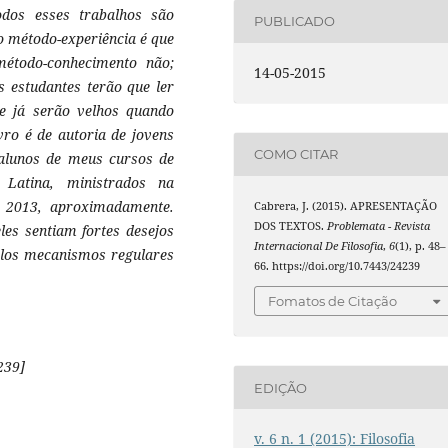
todos esses trabalhos são
PUBLICADO
do método-experiência é que
 método-conhecimento não;
14-05-2015
s estudantes terão que ler
 e já serão velhos quando
vro é de autoria de jovens
COMO CITAR
m alunos de meus cursos de
 Latina, ministrados na
e 2013, aproximadamente.
Cabrera, J. (2015). APRESENTAÇÃO
DOS TEXTOS.
Problemata - Revista
les sentiam fortes desejos
Internacional De Filosofia
,
6
(1), p. 48–
pelos mecanismos regulares
66. https://doi.org/10.7443/24239
Fomatos de Citação
239]
EDIÇÃO
v. 6 n. 1 (2015): Filosofia