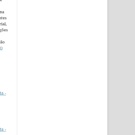
ina
ntes
ial,
ações
ção
O
a -
a -