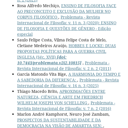
Rosa Alfredo Mechiço,
ENSINO DE FILOSOFIA FACE
AO PRECONCEITO E EXCLUSÃO DA MULHER NO
CORPUS FILOSÓFICO
,
Problemata - Revista
Internacional de Filosofia: v. 11 n. 3 (2020): ENSINO
DE FILOSOFIA E QUESTÕES DE GÊNERO - Edição
especial
Saulo Felipe Costa, Vilma Felipe Costa de Melo,
Cletiane Medeiros Araújo,
HOBBES E LOCKE: DUAS
PROPOSTAS POLÍTICAS PARA A GUERRA CIVIL
INGLESA (Séc. XVII)
[doi:
10.7443/problemata.v2i2.10815]
,
Problemata -
Revista Internacional de Filosofia: v. 2 n. 2 (2011)
Garcia Matondo Vita Bige,
A HARMONIA DO TEMPO E
A SABEDORIA DA DIFERENÇA:
,
Problemata - Revista
Internacional de Filosofia: v. 16 n. 3 (2025)
Thiago Macedo Brito,
APROXIMAÇÕES ENTRE
NATUREZA, CIÊNCIA E ARTE EM FRIEDRICH
WILHELM JOSEPH VON SCHELLING
,
Problemata -
Revista Internacional de Filosofia: v. 7 n. 2 (2016)
Marlon André Kamphorst, Neuro José Zambam,
PROSPECTOS DA SUSTENTABILIDADE E DA
DEMOCRACIA NA VISÃO DE AMARTYA SEN:
,