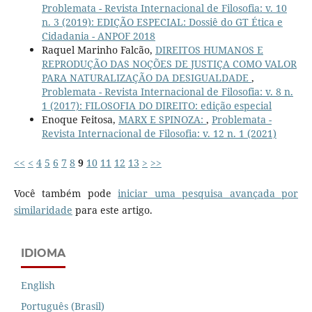
Problemata - Revista Internacional de Filosofia: v. 10
n. 3 (2019): EDIÇÃO ESPECIAL: Dossiê do GT Ética e
Cidadania - ANPOF 2018
Raquel Marinho Falcão,
DIREITOS HUMANOS E
REPRODUÇÃO DAS NOÇÕES DE JUSTIÇA COMO VALOR
PARA NATURALIZAÇÃO DA DESIGUALDADE
,
Problemata - Revista Internacional de Filosofia: v. 8 n.
1 (2017): FILOSOFIA DO DIREITO: edição especial
Enoque Feitosa,
MARX E SPINOZA:
,
Problemata -
Revista Internacional de Filosofia: v. 12 n. 1 (2021)
<<
<
4
5
6
7
8
9
10
11
12
13
>
>>
Você também pode
iniciar uma pesquisa avançada por
similaridade
para este artigo.
IDIOMA
English
Português (Brasil)