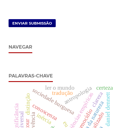
ENVIAR SUBMISSÃO
NAVEGAR
PALAVRAS-CHAVE
antropologia
ler o mundo
certeza
sociedade burguesa
tradução
clareza
ciências empíricas
daniel dennett
distinção
impotência da natureza
conoscenza
significância
genocídio
inércia
eu