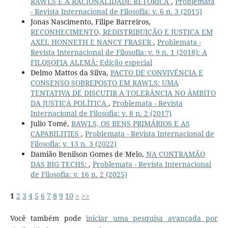
RAWLS E A RACIONALIDADE RETÓRICA
,
Problemata
- Revista Internacional de Filosofia: v. 6 n. 3 (2015)
Jonas Nascimento, Filipe Barreiros,
RECONHECIMENTO, REDISTRIBUIÇÃO E JUSTIÇA EM
AXEL HONNETH E NANCY FRASER
,
Problemata -
Revista Internacional de Filosofia: v. 9 n. 1 (2018): A
FILOSOFIA ALEMÃ: Edição especial
Delmo Mattos da Silva,
PACTO DE CONVIVÊNCIA E
CONSENSO SOBREPOSTO EM RAWLS: UMA
TENTATIVA DE DISCUTIR A TOLERÂNCIA NO ÂMBITO
DA JUSTIÇA POLÍTICA
,
Problemata - Revista
Internacional de Filosofia: v. 8 n. 2 (2017)
Julio Tomé,
RAWLS, OS BENS PRIMÁRIOS E AS
CAPABILITIES
,
Problemata - Revista Internacional de
Filosofia: v. 13 n. 3 (2022)
Damião Benilson Gomes de Melo,
NA CONTRAMÃO
DAS BIG TECHS:
,
Problemata - Revista Internacional
de Filosofia: v. 16 n. 2 (2025)
1
2
3
4
5
6
7
8
9
10
>
>>
Você também pode
iniciar uma pesquisa avançada por