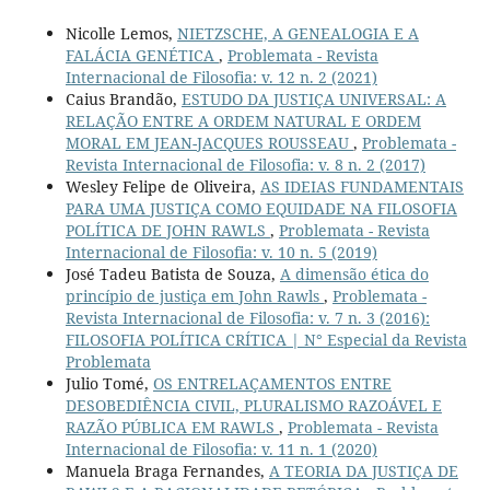
Nicolle Lemos,
NIETZSCHE, A GENEALOGIA E A
FALÁCIA GENÉTICA
,
Problemata - Revista
Internacional de Filosofia: v. 12 n. 2 (2021)
Caius Brandão,
ESTUDO DA JUSTIÇA UNIVERSAL: A
RELAÇÃO ENTRE A ORDEM NATURAL E ORDEM
MORAL EM JEAN-JACQUES ROUSSEAU
,
Problemata -
Revista Internacional de Filosofia: v. 8 n. 2 (2017)
Wesley Felipe de Oliveira,
AS IDEIAS FUNDAMENTAIS
PARA UMA JUSTIÇA COMO EQUIDADE NA FILOSOFIA
POLÍTICA DE JOHN RAWLS
,
Problemata - Revista
Internacional de Filosofia: v. 10 n. 5 (2019)
José Tadeu Batista de Souza,
A dimensão ética do
princípio de justiça em John Rawls
,
Problemata -
Revista Internacional de Filosofia: v. 7 n. 3 (2016):
FILOSOFIA POLÍTICA CRÍTICA | N° Especial da Revista
Problemata
Julio Tomé,
OS ENTRELAÇAMENTOS ENTRE
DESOBEDIÊNCIA CIVIL, PLURALISMO RAZOÁVEL E
RAZÃO PÚBLICA EM RAWLS
,
Problemata - Revista
Internacional de Filosofia: v. 11 n. 1 (2020)
Manuela Braga Fernandes,
A TEORIA DA JUSTIÇA DE