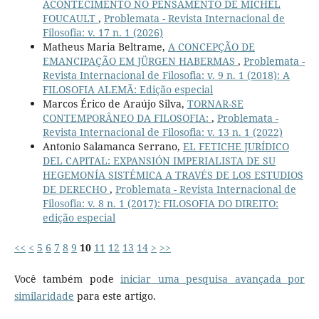
ACONTECIMENTO NO PENSAMENTO DE MICHEL
FOUCAULT
,
Problemata - Revista Internacional de
Filosofia: v. 17 n. 1 (2026)
Matheus Maria Beltrame,
A CONCEPÇÃO DE
EMANCIPAÇÃO EM JÜRGEN HABERMAS
,
Problemata -
Revista Internacional de Filosofia: v. 9 n. 1 (2018): A
FILOSOFIA ALEMÃ: Edição especial
Marcos Érico de Araújo Silva,
TORNAR-SE
CONTEMPORÂNEO DA FILOSOFIA:
,
Problemata -
Revista Internacional de Filosofia: v. 13 n. 1 (2022)
Antonio Salamanca Serrano,
EL FETICHE JURÍDICO
DEL CAPITAL: EXPANSIÓN IMPERIALISTA DE SU
HEGEMONÍA SISTÉMICA A TRAVÉS DE LOS ESTUDIOS
DE DERECHO
,
Problemata - Revista Internacional de
Filosofia: v. 8 n. 1 (2017): FILOSOFIA DO DIREITO:
edição especial
<<
<
5
6
7
8
9
10
11
12
13
14
>
>>
Você também pode
iniciar uma pesquisa avançada por
similaridade
para este artigo.