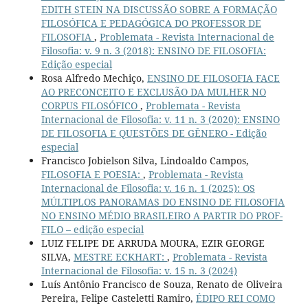
EDITH STEIN NA DISCUSSÃO SOBRE A FORMAÇÃO
FILOSÓFICA E PEDAGÓGICA DO PROFESSOR DE
FILOSOFIA
,
Problemata - Revista Internacional de
Filosofia: v. 9 n. 3 (2018): ENSINO DE FILOSOFIA:
Edição especial
Rosa Alfredo Mechiço,
ENSINO DE FILOSOFIA FACE
AO PRECONCEITO E EXCLUSÃO DA MULHER NO
CORPUS FILOSÓFICO
,
Problemata - Revista
Internacional de Filosofia: v. 11 n. 3 (2020): ENSINO
DE FILOSOFIA E QUESTÕES DE GÊNERO - Edição
especial
Francisco Jobielson Silva, Lindoaldo Campos,
FILOSOFIA E POESIA:
,
Problemata - Revista
Internacional de Filosofia: v. 16 n. 1 (2025): OS
MÚLTIPLOS PANORAMAS DO ENSINO DE FILOSOFIA
NO ENSINO MÉDIO BRASILEIRO A PARTIR DO PROF-
FILO – edição especial
LUIZ FELIPE DE ARRUDA MOURA, EZIR GEORGE
SILVA,
MESTRE ECKHART:
,
Problemata - Revista
Internacional de Filosofia: v. 15 n. 3 (2024)
Luís Antônio Francisco de Souza, Renato de Oliveira
Pereira, Felipe Casteletti Ramiro,
ÉDIPO REI COMO