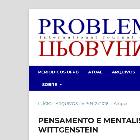
PERIÓDICOS UFPB
ATUAL
ARQUIVOS
SOBRE
INÍCIO
/
ARQUIVOS
/
V. 9 N. 2 (2018)
/
Artigos
PENSAMENTO E MENTALI
WITTGENSTEIN