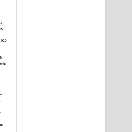
ta o
ão,
 sob
s
lho
oria
ra
s
a
a
em