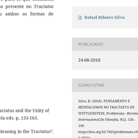
mo presente no
Tractatus
ou ambas as formas de
Rafael Ribeiro Silva
PUBLICADO
24-08-2018
COMO CITAR
Silva, R. (2018). PENSAMENTO E
MENTALISMOS NO TRACTATUS DE
ctatus and the Unity of
WITTGENSTEIN.
Problemata - Revist
la eds. p, 133-163.
Internacional De Filosofia
,
9
(2), 136–
149.
eaning in the Tractatus”.
https://doi.org/10.7443/problemata.v9
2.37921