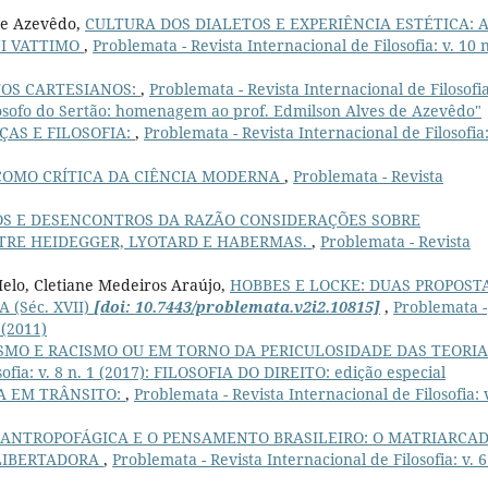
 de Azevêdo,
CULTURA DOS DIALETOS E EXPERIÊNCIA ESTÉTICA: 
NI VATTIMO
,
Problemata - Revista Internacional de Filosofia: v. 10 n
OS CARTESIANOS:
,
Problemata - Revista Internacional de Filosofia
ósofo do Sertão: homenagem ao prof. Edmilson Alves de Azevêdo"
ÇAS E FILOSOFIA:
,
Problemata - Revista Internacional de Filosofia:
COMO CRÍTICA DA CIÊNCIA MODERNA
,
Problemata - Revista
S E DESENCONTROS DA RAZÃO CONSIDERAÇÕES SOBRE
RE HEIDEGGER, LYOTARD E HABERMAS.
,
Problemata - Revista
Melo, Cletiane Medeiros Araújo,
HOBBES E LOCKE: DUAS PROPOST
(Séc. XVII)
[doi: 10.7443/problemata.v2i2.10815]
,
Problemata -
 (2011)
MO E RACISMO OU EM TORNO DA PERICULOSIDADE DAS TEORI
sofia: v. 8 n. 1 (2017): FILOSOFIA DO DIREITO: edição especial
A EM TRÂNSITO:
,
Problemata - Revista Internacional de Filosofia: 
 ANTROPOFÁGICA E O PENSAMENTO BRASILEIRO: O MATRIARCA
LIBERTADORA
,
Problemata - Revista Internacional de Filosofia: v. 6