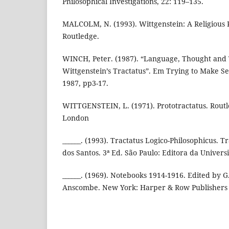
Philosophical Investigations, 22: 119–135.
MALCOLM, N. (1993). Wittgenstein: A Religious 
Routledge.
WINCH, Peter. (1987). “Language, Thought and 
Wittgenstein’s Tractatus”. Em Trying to Make Se
1987, pp3-17.
WITTGENSTEIN, L. (1971). Prototractatus. Rout
London
______. (1993). Tractatus Logico-Philosophicus. 
dos Santos. 3ª Ed. São Paulo: Editora da Univers
______. (1969). Notebooks 1914-1916. Edited by G
Anscombe. New York: Harper & Row Publishers