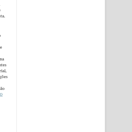
m
e
ta.
o
ne
ina
ntes
ial,
ações
ção
O