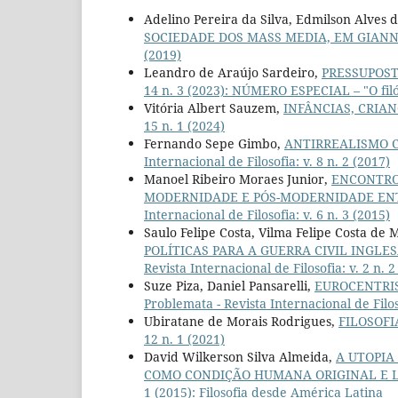
Adelino Pereira da Silva, Edmilson Alves
SOCIEDADE DOS MASS MEDIA, EM GIAN
(2019)
Leandro de Araújo Sardeiro,
PRESSUPOST
14 n. 3 (2023): NÚMERO ESPECIAL – "O fil
Vitória Albert Sauzem,
INFÂNCIAS, CRIAN
15 n. 1 (2024)
Fernando Sepe Gimbo,
ANTIRREALISMO 
Internacional de Filosofia: v. 8 n. 2 (2017)
Manoel Ribeiro Moraes Junior,
ENCONTRO
MODERNIDADE E PÓS-MODERNIDADE ENT
Internacional de Filosofia: v. 6 n. 3 (2015)
Saulo Felipe Costa, Vilma Felipe Costa de 
POLÍTICAS PARA A GUERRA CIVIL INGLESA 
Revista Internacional de Filosofia: v. 2 n. 2
Suze Piza, Daniel Pansarelli,
EUROCENTRIS
Problemata - Revista Internacional de Filo
Ubiratane de Morais Rodrigues,
FILOSOFI
12 n. 1 (2021)
David Wilkerson Silva Almeida,
A UTOPIA
COMO CONDIÇÃO HUMANA ORIGINAL E 
1 (2015): Filosofia desde América Latina