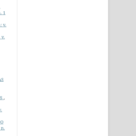
A
. 1
: v.
 v.
AS
AS
,
v.
DO
 n.