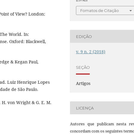
Fomatos de Citação
Point of View? London:
The World. In:
EDIÇÃO
nse. Oxford: Blackwell,
v. 9 n. 2 (2018)
ledge & Kegan Paul,
SEÇÃO
Trad. Luiz Henrique Lopes
Artigos
idade de São Paulo.
. H. von Wright & G. E. M.
LICENÇA
Autores que publicam nesta rev
concordam com os seguintes termo