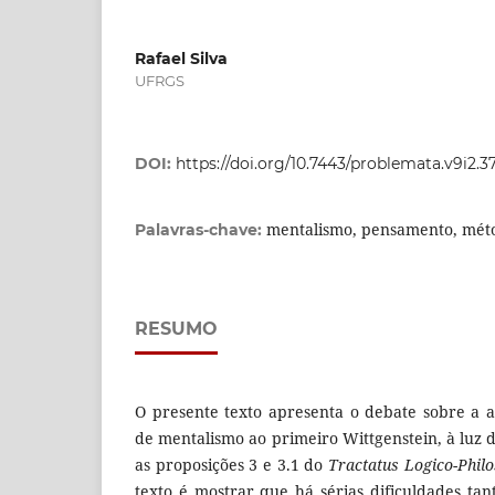
Rafael Silva
UFRGS
DOI:
https://doi.org/10.7443/problemata.v9i2.3
mentalismo, pensamento, mét
Palavras-chave:
RESUMO
O presente texto apresenta o debate sobre a 
de mentalismo ao primeiro Wittgenstein, à luz 
as proposições 3 e 3.1 do
Tractatus Logico-Phil
texto é mostrar que há sérias dificuldades t