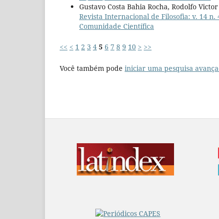
Gustavo Costa Bahia Rocha, Rodolfo Victor
Revista Internacional de Filosofia: v. 14 
Comunidade Científica
<<
<
1
2
3
4
5
6
7
8
9
10
>
>>
Você também pode
iniciar uma pesquisa avança