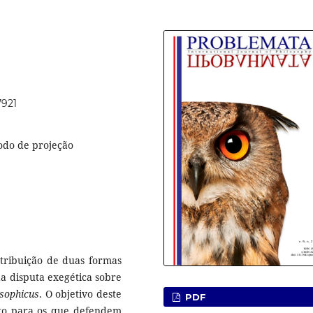
7921
odo de projeção
atribuição de duas formas
da disputa exegética sobre
osophicus
. O objetivo deste
PDF
anto para os que defendem