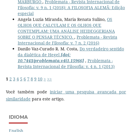
MARBURGO
,
Problemata - Revista Internacional de
Filosofia: v. 9 n. 1 (2018): A FILOSOFIA ALEMÃ: Edição
especial
Angela Luzia Miranda, Maria Renata Sulino,
OS
OLHOS QUE CALCULAM E OS OLHOS QUE
CONTEMPLAM: UMA ANÁLISE HEIDEGGERIANA
SOBRE O PENSAR TÉCNICO.
,
Problemata - Revista
Internacional de Filosofia: v. 7 n. 2 (2016)
Danilo Vaz-Curado R. M. Costa,
Do verdadeiro sentido
da dialética de Hegel
[doi:
10.7443/problemata.v4i1.15966]
,
Problemata -
Revista Internacional de Filosofia: v. 4 n. 1 (2013)
1
2
3
4
5
6
7
8
9
10
>
>>
Você também pode
iniciar uma pesquisa avançada por
similaridade
para este artigo.
IDIOMA
English