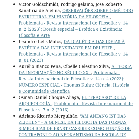
Victor Goldschmidt, rodrigo gelamo, Jose Roberto
Sanábria de Aleluia,
OBSERVAÇÕES SOBRE O MÉTODO
ESTRUTURAL EM HISTÓRIA DA FILOSOFIA
,
Problemata - Revista Internacional de Filosofia: v. 14
n. 2 (2023): Dossiê especial – Estética e Existência:
Filosofia e Arte
Leandro Lelis Matos,
DA DIALÉTICA DAS IDEIAS À
ESTÉTICA DAS INTENSIDADES EM DELEUZE
,
Problemata - Revista Internacional de Filosofia: v. 14
n. 01 (2023)
Aurélio Bianco Pena, Cibelle Celestino Silva,
A TEORIA
DA INFORMAÇÃO NO SÉCULO XX:
,
Problemata -
Revista Internacional de Filosofia: v. 14 n. 4 (2023):
NÚMERO ESPECIAL - Thomas Kuhn: Ciência, História
e Comunidade Científica
Osman Daniel Choque Aliaga,
EL “FRACASO” DE LA
ARQUEOLOGÍA
,
Problemata - Revista Internacional de
Filosofia: v. 7 n. 2 (2016)
Adriano Ricardo Mergulhão,
“AM ANFANG IST DAS
ZEICHEN” – A GÊNESE DA FILOSOFIA DAS FORMAS
SIMBÓLICAS DE ERNST CASSIRER COMO FUNÇÃO DE
CONTRAPONTO AO NEOKANTISMO DA ESCOLA DE