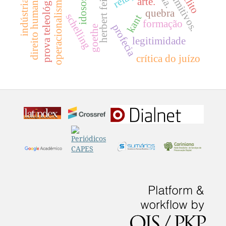
prova teleológica
herbert feigl
direito humano
operacionalismo
arte.
idosos
quebra
schelling
kant
formação
profecia
goethe
legitimidade
crítica do juízo