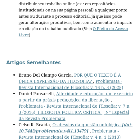
distribuir seu trabalho online (ex.: em repositórios
institucionais ou na sua página pessoal) a qualquer ponto
antes ou durante o processo editorial, já que isso pode
gerar alterações produtivas, bem como aumentar o impacto
e a citação do trabalho publicado (Veja
O Efeito do Acesso
Livre
).
Artigos Semelhantes
Bruno Del Ciampo Garcia,
POR QUE O TEXTO É A
ÚNICA EXPRESSÃO DA FILOSOFIA?
,
Problemata -
Revista Internacional de Filosofia: v. 16 n. 3 (2025)
Daniel Pansarelli,
Alteridade e educação: um exercício
a partir da práxis pedagógica da libertação
,
Problemata - Revista Internacional de Filosofia: v. 7 n.
3 (2016): FILOSOFIA POLÍTICA CRÍTICA | N° Especial
da Revista Problemata
Celso R. Braida,
Os desvios da questão ontológica
[doi:
10.7443/problemata.v4i1.13479]
,
Problemata -
Revista Internacional de Filosofia: v. 4 n. 1 (2013)