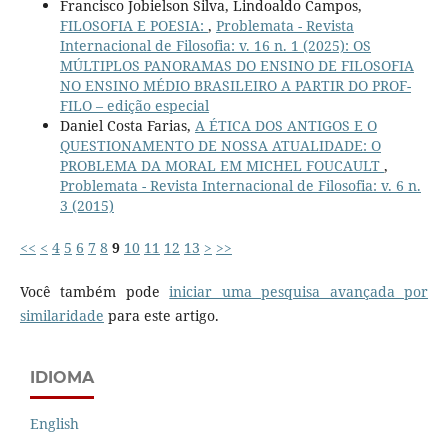
Francisco Jobielson Silva, Lindoaldo Campos,
FILOSOFIA E POESIA:
,
Problemata - Revista
Internacional de Filosofia: v. 16 n. 1 (2025): OS
MÚLTIPLOS PANORAMAS DO ENSINO DE FILOSOFIA
NO ENSINO MÉDIO BRASILEIRO A PARTIR DO PROF-
FILO – edição especial
Daniel Costa Farias,
A ÉTICA DOS ANTIGOS E O
QUESTIONAMENTO DE NOSSA ATUALIDADE: O
PROBLEMA DA MORAL EM MICHEL FOUCAULT
,
Problemata - Revista Internacional de Filosofia: v. 6 n.
3 (2015)
<<
<
4
5
6
7
8
9
10
11
12
13
>
>>
Você também pode
iniciar uma pesquisa avançada por
similaridade
para este artigo.
IDIOMA
English