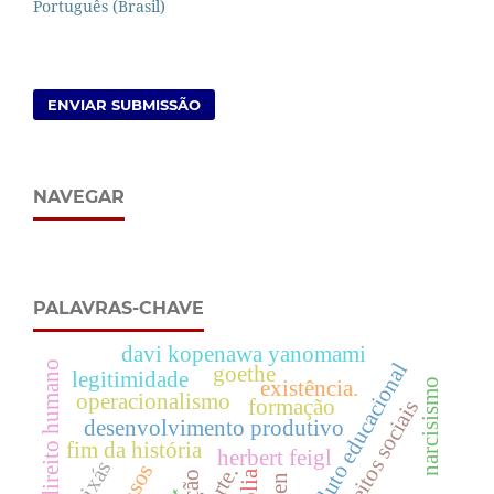
Português (Brasil)
ENVIAR SUBMISSÃO
NAVEGAR
PALAVRAS-CHAVE
davi kopenawa yanomami
direito humano
produto educacional
goethe
legitimidade
narcisismo
existência.
operacionalismo
formação
direitos sociais
desenvolvimento produtivo
fim da história
herbert feigl
orixás
idosos
arte.