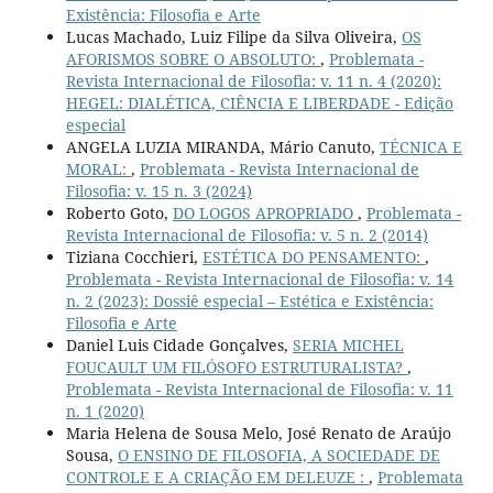
Existência: Filosofia e Arte
Lucas Machado, Luiz Filipe da Silva Oliveira,
OS
AFORISMOS SOBRE O ABSOLUTO:
,
Problemata -
Revista Internacional de Filosofia: v. 11 n. 4 (2020):
HEGEL: DIALÉTICA, CIÊNCIA E LIBERDADE - Edição
especial
ANGELA LUZIA MIRANDA, Mário Canuto,
TÉCNICA E
MORAL:
,
Problemata - Revista Internacional de
Filosofia: v. 15 n. 3 (2024)
Roberto Goto,
DO LOGOS APROPRIADO
,
Problemata -
Revista Internacional de Filosofia: v. 5 n. 2 (2014)
Tiziana Cocchieri,
ESTÉTICA DO PENSAMENTO:
,
Problemata - Revista Internacional de Filosofia: v. 14
n. 2 (2023): Dossiê especial – Estética e Existência:
Filosofia e Arte
Daniel Luis Cidade Gonçalves,
SERIA MICHEL
FOUCAULT UM FILÓSOFO ESTRUTURALISTA?
,
Problemata - Revista Internacional de Filosofia: v. 11
n. 1 (2020)
Maria Helena de Sousa Melo, José Renato de Araújo
Sousa,
O ENSINO DE FILOSOFIA, A SOCIEDADE DE
CONTROLE E A CRIAÇÃO EM DELEUZE :
,
Problemata