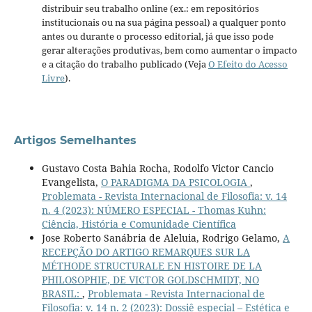
distribuir seu trabalho online (ex.: em repositórios
institucionais ou na sua página pessoal) a qualquer ponto
antes ou durante o processo editorial, já que isso pode
gerar alterações produtivas, bem como aumentar o impacto
e a citação do trabalho publicado (Veja
O Efeito do Acesso
Livre
).
Artigos Semelhantes
Gustavo Costa Bahia Rocha, Rodolfo Victor Cancio
Evangelista,
O PARADIGMA DA PSICOLOGIA
,
Problemata - Revista Internacional de Filosofia: v. 14
n. 4 (2023): NÚMERO ESPECIAL - Thomas Kuhn:
Ciência, História e Comunidade Científica
Jose Roberto Sanábria de Aleluia, Rodrigo Gelamo,
A
RECEPÇÃO DO ARTIGO REMARQUES SUR LA
MÉTHODE STRUCTURALE EN HISTOIRE DE LA
PHILOSOPHIE, DE VICTOR GOLDSCHMIDT, NO
BRASIL:
,
Problemata - Revista Internacional de
Filosofia: v. 14 n. 2 (2023): Dossiê especial – Estética e