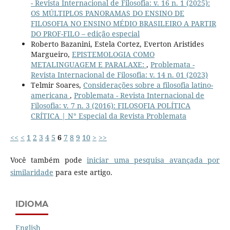
- Revista Internacional de Filosofia: v. 16 n. 1 (2025):
OS MÚLTIPLOS PANORAMAS DO ENSINO DE
FILOSOFIA NO ENSINO MÉDIO BRASILEIRO A PARTIR
DO PROF-FILO – edição especial
Roberto Bazanini, Estela Cortez, Everton Aristides
Margueiro,
EPISTEMOLOGIA COMO
METALINGUAGEM E PARALAXE:
,
Problemata -
Revista Internacional de Filosofia: v. 14 n. 01 (2023)
Telmir Soares,
Considerações sobre a filosofia latino-
americana
,
Problemata - Revista Internacional de
Filosofia: v. 7 n. 3 (2016): FILOSOFIA POLÍTICA
CRÍTICA | N° Especial da Revista Problemata
<<
<
1
2
3
4
5
6
7
8
9
10
>
>>
Você também pode
iniciar uma pesquisa avançada por
similaridade
para este artigo.
IDIOMA
English