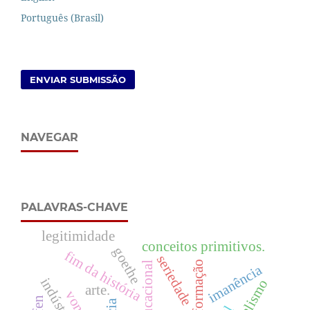
Português (Brasil)
ENVIAR SUBMISSÃO
NAVEGAR
PALAVRAS-CHAVE
legitimidade
conceitos primitivos.
goethe
fim da história
seriedade
formação
imanência
arte.