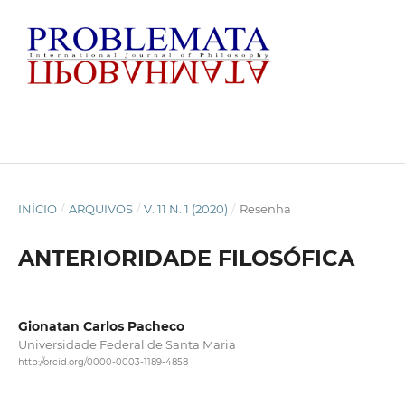
INÍCIO
/
ARQUIVOS
/
V. 11 N. 1 (2020)
/
Resenha
ANTERIORIDADE FILOSÓFICA
Gionatan Carlos Pacheco
Universidade Federal de Santa Maria
http://orcid.org/0000-0003-1189-4858