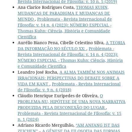
Revista Internacional de Filosofia: v. 10 n. 5 (2019)
Ana Clarice Rodrigues Costa,
THOMAS KUHN,
MUDANÇAS DE PARADIGMA E MUDANÇAS DE
MUNDO
,
Problemata - Revista Internacional de
Filosofia: v. 14 n. 4 (2023): NÚMERO ESPECIAL -
Thomas Kuhn: Ciência, História e Comunidade
Científica
Aurélio Bianco Pena, Cibelle Celestino Silva,
A TEORIA
DA INFORMAÇÃO NO SÉCULO XX:
,
Problemata -
Revista Internacional de Filosofia: v. 14 n. 4 (2023):
NÚMERO ESPECIAL - Thomas Kuhn: Ciência, História
e Comunidade Científica
Leandro José Rocha,
A ALMA TAMBÉM NOS ANIMAIS
IRRACIONAIS: PERSPECTIVAS DO DEBATE SOBRE A
VIDA EM KANT
,
Problemata - Revista Internacional
de Filosofia: v. 9 n. 4 (2018)
Cláudio Henrique Euripedes de Oliveira,
O
PROBLEMA-NU, HIPÓTESE DE UMA NOVA NARRATIVA
PRODUZIDA PELA DESCONEXÃO DO LUGAR
,
Problemata - Revista Internacional de Filosofia: v. 15
n. 1 (2024)
Adriano Ricardo Mergulhão,
“AM ANFANG IST DAS
ZEICHEN” – A GÊNESE DA FILOSOFIA DAS FORMAS