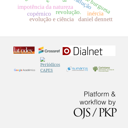
sociedade burguesa
tradução
impotência da natureza
revolução.
inércia
copérnico
evolução e ciência
daniel dennett