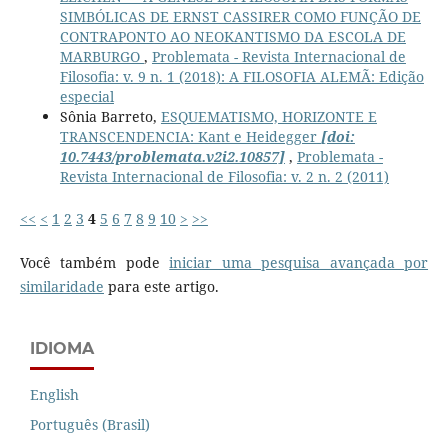
SIMBÓLICAS DE ERNST CASSIRER COMO FUNÇÃO DE
CONTRAPONTO AO NEOKANTISMO DA ESCOLA DE
MARBURGO
,
Problemata - Revista Internacional de
Filosofia: v. 9 n. 1 (2018): A FILOSOFIA ALEMÃ: Edição
especial
Sônia Barreto,
ESQUEMATISMO, HORIZONTE E
TRANSCENDENCIA: Kant e Heidegger
[doi:
10.7443/problemata.v2i2.10857]
,
Problemata -
Revista Internacional de Filosofia: v. 2 n. 2 (2011)
<<
<
1
2
3
4
5
6
7
8
9
10
>
>>
Você também pode
iniciar uma pesquisa avançada por
similaridade
para este artigo.
IDIOMA
English
Português (Brasil)