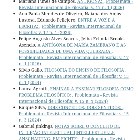
Mariana Funes de Campos,
ANTÍGONA:
,
Problemata -
Revista Internacional de Filosofia: v. 17 n. 1 (2026)
Ana Paula Mendes de Oliveira, Naiana dos Anjos
Lustosa, Eduardo Pellejero,
ENTRE A VOZ E A
ESCRITA:
,
Problemata - Revista Internacional de
Filosofia: v. 17 n. 1 (2026)
Felipe Augusto Alves Soares , Jelba Erlinda Brooks
Asencio,
A ANTÍGONA DE MARÍA ZAMBRANO E AS
POSSIBILIDADES DE UMA VIDA QUEBRADA
,
Problemata - Revista Internacional de Filosofia: v. 17
n. 1 (2026)
Sílvio Gallo,
FILOSOFIA DO ENSINO DE FILOSOFIA
,
Problemata - Revista Internacional de Filosofia: v. 15
n. 1 (2024)
Laura Agratti,
ENSINAR A ENSINAR FILOSOFIA COMO
PROBLEMA FILOSÓFICO:
,
Problemata - Revista
Internacional de Filosofia: v. 15 n. 1 (2024)
Kaique Silva,
DOIS CONCEITOS, DOIS SENTIDOS:
,
Problemata - Revista Internacional de Filosofia: v. 15
n. 3 (2024)
Gabriel Jinkings,
NOTAS SOBRE O CONCEITO DE
INTUIÇÃO INTELECTUAL [INTELLEKTUELLE
ANSCHAUUNG] EM FICHTE:
,
Problemata - Revista