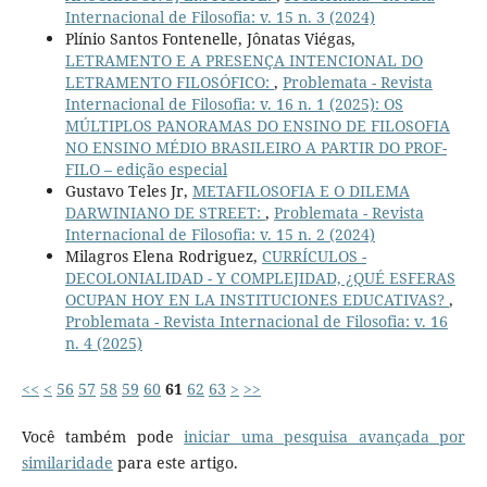
Internacional de Filosofia: v. 15 n. 3 (2024)
Plínio Santos Fontenelle, Jônatas Viégas,
LETRAMENTO E A PRESENÇA INTENCIONAL DO
LETRAMENTO FILOSÓFICO:
,
Problemata - Revista
Internacional de Filosofia: v. 16 n. 1 (2025): OS
MÚLTIPLOS PANORAMAS DO ENSINO DE FILOSOFIA
NO ENSINO MÉDIO BRASILEIRO A PARTIR DO PROF-
FILO – edição especial
Gustavo Teles Jr,
METAFILOSOFIA E O DILEMA
DARWINIANO DE STREET:
,
Problemata - Revista
Internacional de Filosofia: v. 15 n. 2 (2024)
Milagros Elena Rodriguez,
CURRÍCULOS -
DECOLONIALIDAD - Y COMPLEJIDAD, ¿QUÉ ESFERAS
OCUPAN HOY EN LA INSTITUCIONES EDUCATIVAS?
,
Problemata - Revista Internacional de Filosofia: v. 16
n. 4 (2025)
<<
<
56
57
58
59
60
61
62
63
>
>>
Você também pode
iniciar uma pesquisa avançada por
similaridade
para este artigo.