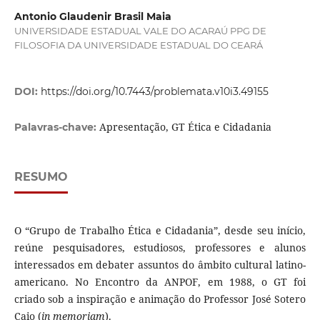
Antonio Glaudenir Brasil Maia
UNIVERSIDADE ESTADUAL VALE DO ACARAÚ PPG DE
FILOSOFIA DA UNIVERSIDADE ESTADUAL DO CEARÁ
DOI:
https://doi.org/10.7443/problemata.v10i3.49155
Apresentação, GT Ética e Cidadania
Palavras-chave:
RESUMO
O “Grupo de Trabalho Ética e Cidadania”, desde seu início,
reúne pesquisadores, estudiosos, professores e alunos
interessados em debater assuntos do âmbito cultural latino-
americano. No Encontro da ANPOF, em 1988, o GT foi
criado sob a inspiração e animação do Professor José Sotero
Caio (
in memoriam
).