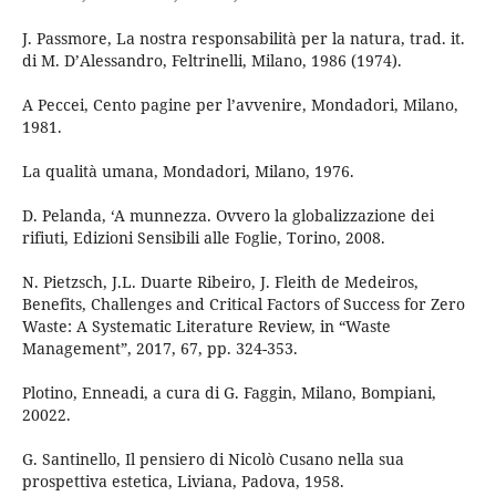
J. Passmore, La nostra responsabilità per la natura, trad. it.
di M. D’Alessandro, Feltrinelli, Milano, 1986 (1974).
A Peccei, Cento pagine per l’avvenire, Mondadori, Milano,
1981.
La qualità umana, Mondadori, Milano, 1976.
D. Pelanda, ‘A munnezza. Ovvero la globalizzazione dei
rifiuti, Edizioni Sensibili alle Foglie, Torino, 2008.
N. Pietzsch, J.L. Duarte Ribeiro, J. Fleith de Medeiros,
Benefits, Challenges and Critical Factors of Success for Zero
Waste: A Systematic Literature Review, in “Waste
Management”, 2017, 67, pp. 324-353.
Plotino, Enneadi, a cura di G. Faggin, Milano, Bompiani,
20022.
G. Santinello, Il pensiero di Nicolò Cusano nella sua
prospettiva estetica, Liviana, Padova, 1958.