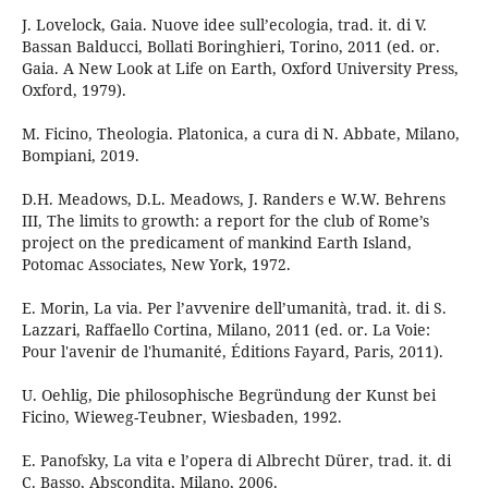
J. Lovelock, Gaia. Nuove idee sull’ecologia, trad. it. di V.
Bassan Balducci, Bollati Boringhieri, Torino, 2011 (ed. or.
Gaia. A New Look at Life on Earth, Oxford University Press,
Oxford, 1979).
M. Ficino, Theologia. Platonica, a cura di N. Abbate, Milano,
Bompiani, 2019.
D.H. Meadows, D.L. Meadows, J. Randers e W.W. Behrens
III, The limits to growth: a report for the club of Rome’s
project on the predicament of mankind Earth Island,
Potomac Associates, New York, 1972.
E. Morin, La via. Per l’avvenire dell’umanità, trad. it. di S.
Lazzari, Raffaello Cortina, Milano, 2011 (ed. or. La Voie:
Pour l'avenir de l'humanité, Éditions Fayard, Paris, 2011).
U. Oehlig, Die philosophische Begründung der Kunst bei
Ficino, Wieweg-Teubner, Wiesbaden, 1992.
E. Panofsky, La vita e l’opera di Albrecht Dürer, trad. it. di
C. Basso, Abscondita, Milano, 2006.