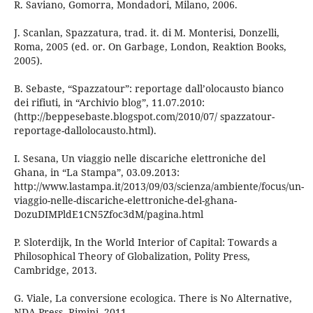
R. Saviano, Gomorra, Mondadori, Milano, 2006.
J. Scanlan, Spazzatura, trad. it. di M. Monterisi, Donzelli,
Roma, 2005 (ed. or. On Garbage, London, Reaktion Books,
2005).
B. Sebaste, “Spazzatour”: reportage dall’olocausto bianco
dei rifiuti, in “Archivio blog”, 11.07.2010:
(http://beppesebaste.blogspot.com/2010/07/ spazzatour-
reportage-dallolocausto.html).
I. Sesana, Un viaggio nelle discariche elettroniche del
Ghana, in “La Stampa”, 03.09.2013:
http://www.lastampa.it/2013/09/03/scienza/ambiente/focus/un-
viaggio-nelle-discariche-elettroniche-del-ghana-
DozuDIMPldE1CN5Zfoc3dM/pagina.html
P. Sloterdijk, In the World Interior of Capital: Towards a
Philosophical Theory of Globalization, Polity Press,
Cambridge, 2013.
G. Viale, La conversione ecologica. There is No Alternative,
NDA Press, Rimini, 2011.