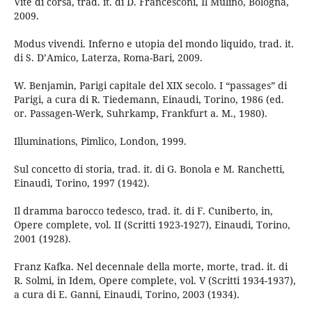
Vite di corsa, trad. it. di D. Francesconi, Il Mulino, Bologna,
2009.
Modus vivendi. Inferno e utopia del mondo liquido, trad. it.
di S. D’Amico, Laterza, Roma-Bari, 2009.
W. Benjamin, Parigi capitale del XIX secolo. I “passages” di
Parigi, a cura di R. Tiedemann, Einaudi, Torino, 1986 (ed.
or. Passagen-Werk, Suhrkamp, Frankfurt a. M., 1980).
Illuminations, Pimlico, London, 1999.
Sul concetto di storia, trad. it. di G. Bonola e M. Ranchetti,
Einaudi, Torino, 1997 (1942).
Il dramma barocco tedesco, trad. it. di F. Cuniberto, in,
Opere complete, vol. II (Scritti 1923-1927), Einaudi, Torino,
2001 (1928).
Franz Kafka. Nel decennale della morte, morte, trad. it. di
R. Solmi, in Idem, Opere complete, vol. V (Scritti 1934-1937),
a cura di E. Ganni, Einaudi, Torino, 2003 (1934).