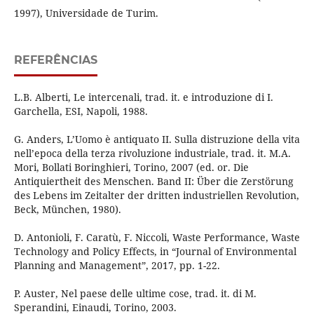
1997), Universidade de Turim.
REFERÊNCIAS
L.B. Alberti, Le intercenali, trad. it. e introduzione di I.
Garchella, ESI, Napoli, 1988.
G. Anders, L’Uomo è antiquato II. Sulla distruzione della vita
nell’epoca della terza rivoluzione industriale, trad. it. M.A.
Mori, Bollati Boringhieri, Torino, 2007 (ed. or. Die
Antiquiertheit des Menschen. Band II: Über die Zerstörung
des Lebens im Zeitalter der dritten industriellen Revolution,
Beck, München, 1980).
D. Antonioli, F. Caratù, F. Niccoli, Waste Performance, Waste
Technology and Policy Effects, in “Journal of Environmental
Planning and Management”, 2017, pp. 1-22.
P. Auster, Nel paese delle ultime cose, trad. it. di M.
Sperandini, Einaudi, Torino, 2003.