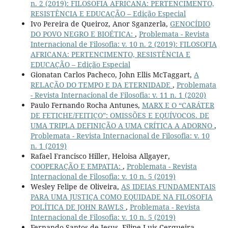
n. 2 (2019): FILOSOFIA AFRICANA: PERTENCIMENTO,
RESISTÊNCIA E EDUCAÇÃO – Edição Especial
Ivo Pereira de Queiroz, Anor Sganzerla,
GENOCÍDIO
DO POVO NEGRO E BIOÉTICA:
,
Problemata - Revista
Internacional de Filosofia: v. 10 n. 2 (2019): FILOSOFIA
AFRICANA: PERTENCIMENTO, RESISTÊNCIA E
EDUCAÇÃO – Edição Especial
Gionatan Carlos Pacheco, John Ellis McTaggart,
A
RELAÇÃO DO TEMPO E DA ETERNIDADE
,
Problemata
- Revista Internacional de Filosofia: v. 11 n. 1 (2020)
Paulo Fernando Rocha Antunes,
MARX E O “CARÁTER
DE FETICHE/FEITIÇO”: OMISSÕES E EQUÍVOCOS. DE
UMA TRIPLA DEFINIÇÃO A UMA CRÍTICA A ADORNO
,
Problemata - Revista Internacional de Filosofia: v. 10
n. 1 (2019)
Rafael Francisco Hiller, Heloisa Allgayer,
COOPERAÇÃO E EMPATIA:
,
Problemata - Revista
Internacional de Filosofia: v. 10 n. 5 (2019)
Wesley Felipe de Oliveira,
AS IDEIAS FUNDAMENTAIS
PARA UMA JUSTIÇA COMO EQUIDADE NA FILOSOFIA
POLÍTICA DE JOHN RAWLS
,
Problemata - Revista
Internacional de Filosofia: v. 10 n. 5 (2019)
Fernando Santos de Jesus, Filipe Luis Cerqueira