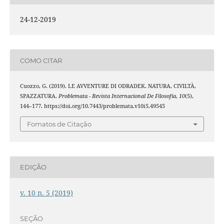
24-12-2019
COMO CITAR
Cuozzo, G. (2019). LE AVVENTURE DI ODRADEK. NATURA, CIVILTÀ,
SPAZZATURA.
Problemata - Revista Internacional De Filosofia
,
10
(5),
144–177. https://doi.org/10.7443/problemata.v10i5.49545
Fomatos de Citação
EDIÇÃO
v. 10 n. 5 (2019)
SEÇÃO