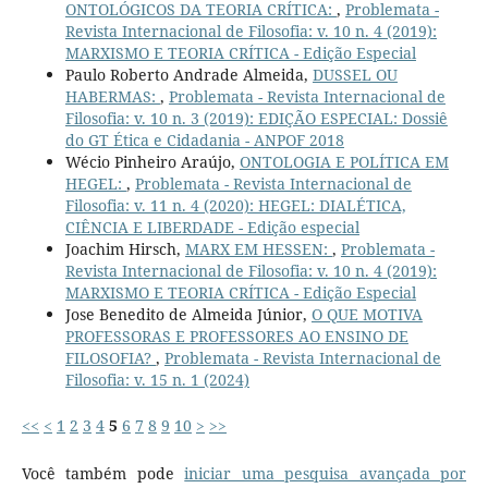
ONTOLÓGICOS DA TEORIA CRÍTICA:
,
Problemata -
Revista Internacional de Filosofia: v. 10 n. 4 (2019):
MARXISMO E TEORIA CRÍTICA - Edição Especial
Paulo Roberto Andrade Almeida,
DUSSEL OU
HABERMAS:
,
Problemata - Revista Internacional de
Filosofia: v. 10 n. 3 (2019): EDIÇÃO ESPECIAL: Dossiê
do GT Ética e Cidadania - ANPOF 2018
Wécio Pinheiro Araújo,
ONTOLOGIA E POLÍTICA EM
HEGEL:
,
Problemata - Revista Internacional de
Filosofia: v. 11 n. 4 (2020): HEGEL: DIALÉTICA,
CIÊNCIA E LIBERDADE - Edição especial
Joachim Hirsch,
MARX EM HESSEN:
,
Problemata -
Revista Internacional de Filosofia: v. 10 n. 4 (2019):
MARXISMO E TEORIA CRÍTICA - Edição Especial
Jose Benedito de Almeida Júnior,
O QUE MOTIVA
PROFESSORAS E PROFESSORES AO ENSINO DE
FILOSOFIA?
,
Problemata - Revista Internacional de
Filosofia: v. 15 n. 1 (2024)
<<
<
1
2
3
4
5
6
7
8
9
10
>
>>
Você também pode
iniciar uma pesquisa avançada por