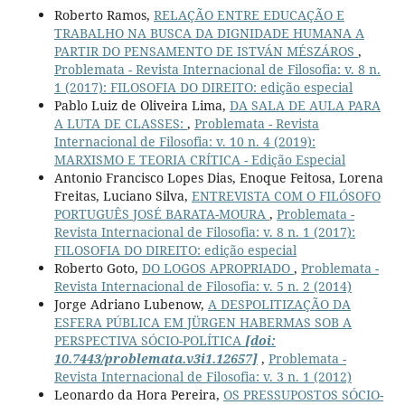
Roberto Ramos,
RELAÇÃO ENTRE EDUCAÇÃO E
TRABALHO NA BUSCA DA DIGNIDADE HUMANA A
PARTIR DO PENSAMENTO DE ISTVÁN MÉSZÁROS
,
Problemata - Revista Internacional de Filosofia: v. 8 n.
1 (2017): FILOSOFIA DO DIREITO: edição especial
Pablo Luiz de Oliveira Lima,
DA SALA DE AULA PARA
A LUTA DE CLASSES:
,
Problemata - Revista
Internacional de Filosofia: v. 10 n. 4 (2019):
MARXISMO E TEORIA CRÍTICA - Edição Especial
Antonio Francisco Lopes Dias, Enoque Feitosa, Lorena
Freitas, Luciano Silva,
ENTREVISTA COM O FILÓSOFO
PORTUGUÊS JOSÉ BARATA-MOURA
,
Problemata -
Revista Internacional de Filosofia: v. 8 n. 1 (2017):
FILOSOFIA DO DIREITO: edição especial
Roberto Goto,
DO LOGOS APROPRIADO
,
Problemata -
Revista Internacional de Filosofia: v. 5 n. 2 (2014)
Jorge Adriano Lubenow,
A DESPOLITIZAÇÃO DA
ESFERA PÚBLICA EM JÜRGEN HABERMAS SOB A
PERSPECTIVA SÓCIO-POLÍTICA
[doi:
10.7443/problemata.v3i1.12657]
,
Problemata -
Revista Internacional de Filosofia: v. 3 n. 1 (2012)
Leonardo da Hora Pereira,
OS PRESSUPOSTOS SÓCIO-