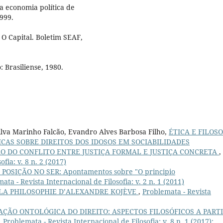
da economia política de
1999.
O Capital. Boletim SEAF,
: Brasiliense, 1980.
ilva Marinho Falcão, Evandro Alves Barbosa Filho,
ÉTICA E FILOSO
ICAS SOBRE DIREITOS DOS IDOSOS EM SOCIABILIDADES
O DO CONFLITO ENTRE JUSTIÇA FORMAL E JUSTIÇA CONCRETA
,
fia: v. 8 n. 2 (2017)
 POSIÇÃO NO SER: Apontamentos sobre "O principio
ata - Revista Internacional de Filosofia: v. 2 n. 1 (2011)
 LA PHILOSOPHIE D’ALEXANDRE KOJÈVE
,
Problemata - Revista
ÇÃO ONTOLÓGICA DO DIREITO: ASPECTOS FILOSÓFICOS A PART
,
Problemata - Revista Internacional de Filosofia: v. 8 n. 1 (2017):