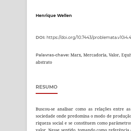
Henrique Wellen
DOI:
https://doi.org/10.7443/problemata.v10i4
Marx, Mercadoria, Valor, Equi
Palavras-chave:
abstrato
RESUMO
Buscou-se analisar como as relações entre a
sociedade onde predomina o modo de produção 
riqueza social e se constituem como parâmetr
valor. Nesse sentido, tomando como referência 