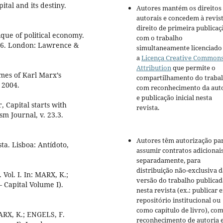
tal and its destiny.
Autores mantém os direitos
autorais e concedem à revis
direito de primeira publicaç
ique of political economy.
com o trabalho
 16. London: Lawrence &
simultaneamente licenciado
a
Licença Creative Common
Attribution
que permite o
mes of Karl Marx’s
compartilhamento do traba
 2004.
com reconhecimento da aut
e publicação inicial nesta
, Capital starts with
revista.
sm Journal, v. 23.3.
Autores têm autorização pa
a. Lisboa: Antídoto,
assumir contratos adicionai
separadamente, para
distribuição não-exclusiva d
 Vol. I. In: MARX, K.;
versão do trabalho publicad
 Capital Volume I).
nesta revista (ex.: publicar 
repositório institucional ou
como capítulo de livro), co
MARX, K.; ENGELS, F.
reconhecimento de autoria 