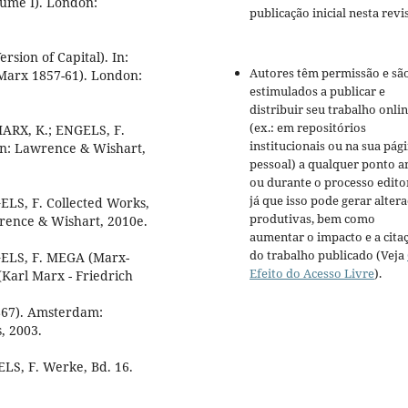
lume I). London:
publicação inicial nesta revis
rsion of Capital). In:
Autores têm permissão e sã
(Marx 1857-61). London:
estimulados a publicar e
distribuir seu trabalho onli
(ex.: em repositórios
: MARX, K.; ENGELS, F.
institucionais ou na sua pág
don: Lawrence & Wishart,
pessoal) a qualquer ponto a
ou durante o processo editor
já que isso pode gerar alter
GELS, F. Collected Works,
produtivas, bem como
rence & Wishart, 2010e.
aumentar o impacto e a cita
do trabalho publicado (Veja
NGELS, F. MEGA (Marx-
Efeito do Acesso Livre
).
(Karl Marx - Friedrich
1867). Amsterdam:
, 2003.
ELS, F. Werke, Bd. 16.