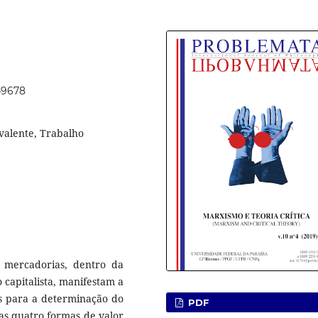
.49678
valente, Trabalho
s mercadorias, dentro da
capitalista, manifestam a
os para a determinação do
PDF
as quatro formas de valor