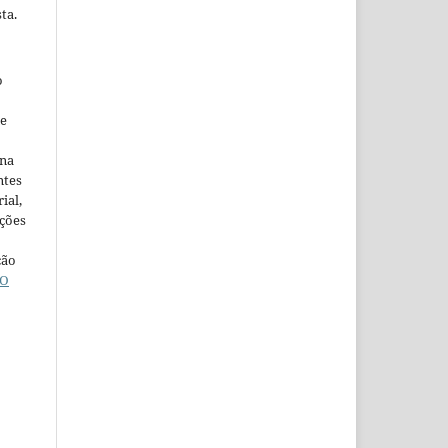
ta.
o
ne
ina
ntes
ial,
ações
ção
O