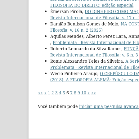
FILOSOFIA DO DIREITO: edição especial
Émerson Pirola,
DO DINHEIRO COMO MÁQ
Revista Internacional de Filosofia: v. 17 n.
Damião Benilson Gomes de Melo,
NA CON
Filosofia: v. 16 n. 2 (2025)
Áquilas Mendes, Alberto Pérez Lara, Anna
,
Problemata - Revista Internacional de Filo
Roberto Leonardo da Silva Ramos,
FUNÇÃ
Revista Internacional de Filosofia: v. 6 n. 3
Ronie Alexsandro Teles da Silveira,
A Ser
Problemata - Revista Internacional de Filoso
Wécio Pinheiro Araújo,
O CREPÚSCULO D
(2018): A FILOSOFIA ALEMÃ: Edição espec
<<
<
1
2
3
4
5
6
7
8
9
10
>
>>
Você também pode
iniciar uma pesquisa avança