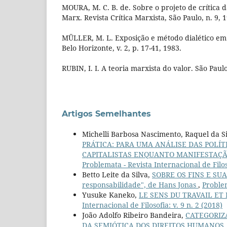
MOURA, M. C. B. de. Sobre o projeto de crítica 
Marx. Revista Crítica Marxista, São Paulo, n. 9, 
MÜLLER, M. L. Exposição e método dialético em 
Belo Horizonte, v. 2, p. 17-41, 1983.
RUBIN, I. I. A teoria marxista do valor. São Paulo
Artigos Semelhantes
Michelli Barbosa Nascimento, Raquel da S
PRÁTICA: PARA UMA ANÁLISE DAS POLÍT
CAPITALISTAS ENQUANTO MANIFESTAÇÃ
Problemata - Revista Internacional de Filoso
Betto Leite da Silva,
SOBRE OS FINS E SUA
responsabilidade", de Hans Jonas
,
Problem
Yusuke Kaneko,
LE SENS DU TRAVAIL ET
Internacional de Filosofia: v. 9 n. 2 (2018)
João Adolfo Ribeiro Bandeira,
CATEGORIZA
DA SEMIÓTICA DOS DIREITOS HUMANOS