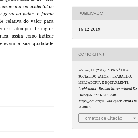
 elementar ou acidental de
a geral do valor
; e
forma
PUBLICADO
de relativa do valor para
m se almejou distinguir
16-12-2019
âmica, assim como indicar
elevam a sua qualidade
COMO CITAR
Wellen, H. (2019). A CRISÁLIDA
SOCIAL DO VALOR: : TRABALHO,
MERCADORIA E EQUIVALENTE.
Problemata - Revista Internacional De
Filosofia
,
10
(4), 318–338.
https://doi.org/10.7443/problemata.v1
i4.49678
Fomatos de Citação