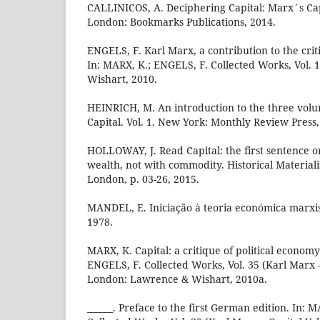
CALLINICOS, A. Deciphering Capital: Marx´s Capi
London: Bookmarks Publications, 2014.
ENGELS, F. Karl Marx, a contribution to the crit
In: MARX, K.; ENGELS, F. Collected Works, Vol.
Wishart, 2010.
HEINRICH, M. An introduction to the three volu
Capital. Vol. 1. New York: Monthly Review Press,
HOLLOWAY, J. Read Capital: the first sentence or
wealth, not with commodity. Historical Materiali
London, p. 03-26, 2015.
MANDEL, E. Iniciação à teoria económica marxist
1978.
MARX, K. Capital: a critique of political economy.
ENGELS, F. Collected Works, Vol. 35 (Karl Marx –
London: Lawrence & Wishart, 2010a.
______. Preface to the first German edition. In: 