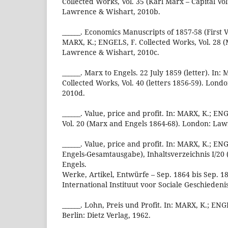
Collected Works, Vol. 35 (Karl Marx – Capital Vo
Lawrence & Wishart, 2010b.
______. Economics Manuscripts of 1857-58 (First Ve
MARX, K.; ENGELS, F. Collected Works, Vol. 28 
Lawrence & Wishart, 2010c.
______. Marx to Engels. 22 July 1859 (letter). In
Collected Works, Vol. 40 (letters 1856-59). Lon
2010d.
______. Value, price and profit. In: MARX, K.; EN
Vol. 20 (Marx and Engels 1864-68). London: Law
______. Value, price and profit. In: MARX, K.; E
Engels-Gesamtausgabe), Inhaltsverzeichnis I/20 
Engels.
Werke, Artikel, Entwürfe – Sep. 1864 bis Sep. 
International Instituut voor Sociale Geschiedenis
______. Lohn, Preis und Profit. In: MARX, K.; ENG
Berlin: Dietz Verlag, 1962.