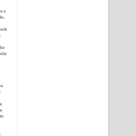
ta o
ão,
 sob
s
lho
oria
ra
s
a
a
em
m
e