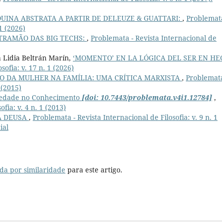
UINA ABSTRATA A PARTIR DE DELEUZE & GUATTARI:
,
Problemata
 1 (2026)
TRAMÃO DAS BIG TECHS:
,
Problemata - Revista Internacional de
 Lidia Beltrán Marín,
‘MOMENTO’ EN LA LÓGICA DEL SER EN HE
sofia: v. 17 n. 1 (2026)
O DA MULHER NA FAMÍLIA: UMA CRÍTICA MARXISTA
,
Problemata
 (2015)
iedade no Conhecimento
[doi: 10.7443/problemata.v4i1.12784]
,
fia: v. 4 n. 1 (2013)
A DEUSA
,
Problemata - Revista Internacional de Filosofia: v. 9 n. 1
ial
da por similaridade
para este artigo.