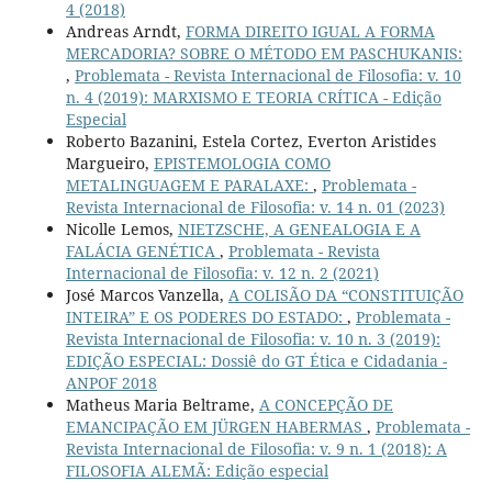
4 (2018)
Andreas Arndt,
FORMA DIREITO IGUAL A FORMA
MERCADORIA? SOBRE O MÉTODO EM PASCHUKANIS:
,
Problemata - Revista Internacional de Filosofia: v. 10
n. 4 (2019): MARXISMO E TEORIA CRÍTICA - Edição
Especial
Roberto Bazanini, Estela Cortez, Everton Aristides
Margueiro,
EPISTEMOLOGIA COMO
METALINGUAGEM E PARALAXE:
,
Problemata -
Revista Internacional de Filosofia: v. 14 n. 01 (2023)
Nicolle Lemos,
NIETZSCHE, A GENEALOGIA E A
FALÁCIA GENÉTICA
,
Problemata - Revista
Internacional de Filosofia: v. 12 n. 2 (2021)
José Marcos Vanzella,
A COLISÃO DA “CONSTITUIÇÃO
INTEIRA” E OS PODERES DO ESTADO:
,
Problemata -
Revista Internacional de Filosofia: v. 10 n. 3 (2019):
EDIÇÃO ESPECIAL: Dossiê do GT Ética e Cidadania -
ANPOF 2018
Matheus Maria Beltrame,
A CONCEPÇÃO DE
EMANCIPAÇÃO EM JÜRGEN HABERMAS
,
Problemata -
Revista Internacional de Filosofia: v. 9 n. 1 (2018): A
FILOSOFIA ALEMÃ: Edição especial