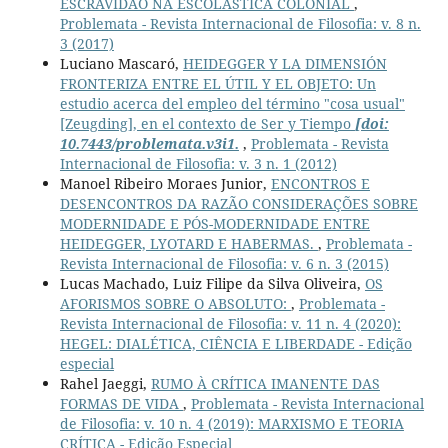
ESCRAVIDÃO NA ESCOLÁSTICA COLONIAL
,
Problemata - Revista Internacional de Filosofia: v. 8 n.
3 (2017)
Luciano Mascaró,
HEIDEGGER Y LA DIMENSIÓN
FRONTERIZA ENTRE EL ÚTIL Y EL OBJETO: Un
estudio acerca del empleo del término "cosa usual"
[Zeugding], en el contexto de Ser y Tiempo
[doi:
10.7443/problemata.v3i1.
,
Problemata - Revista
Internacional de Filosofia: v. 3 n. 1 (2012)
Manoel Ribeiro Moraes Junior,
ENCONTROS E
DESENCONTROS DA RAZÃO CONSIDERAÇÕES SOBRE
MODERNIDADE E PÓS-MODERNIDADE ENTRE
HEIDEGGER, LYOTARD E HABERMAS.
,
Problemata -
Revista Internacional de Filosofia: v. 6 n. 3 (2015)
Lucas Machado, Luiz Filipe da Silva Oliveira,
OS
AFORISMOS SOBRE O ABSOLUTO:
,
Problemata -
Revista Internacional de Filosofia: v. 11 n. 4 (2020):
HEGEL: DIALÉTICA, CIÊNCIA E LIBERDADE - Edição
especial
Rahel Jaeggi,
RUMO À CRÍTICA IMANENTE DAS
FORMAS DE VIDA
,
Problemata - Revista Internacional
de Filosofia: v. 10 n. 4 (2019): MARXISMO E TEORIA
CRÍTICA - Edição Especial