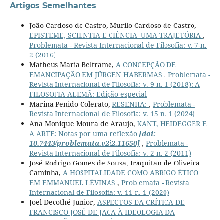
Artigos Semelhantes
João Cardoso de Castro, Murilo Cardoso de Castro,
EPISTEME, SCIENTIA E CIÊNCIA: UMA TRAJETÓRIA
,
Problemata - Revista Internacional de Filosofia: v. 7 n.
2 (2016)
Matheus Maria Beltrame,
A CONCEPÇÃO DE
EMANCIPAÇÃO EM JÜRGEN HABERMAS
,
Problemata -
Revista Internacional de Filosofia: v. 9 n. 1 (2018): A
FILOSOFIA ALEMÃ: Edição especial
Marina Penido Colerato,
RESENHA:
,
Problemata -
Revista Internacional de Filosofia: v. 15 n. 1 (2024)
Ana Monique Moura de Araujo,
KANT, HEIDEGGER E
A ARTE: Notas por uma reflexão
[doi:
10.7443/problemata.v2i2.11650]
,
Problemata -
Revista Internacional de Filosofia: v. 2 n. 2 (2011)
José Rodrigo Gomes de Sousa, Iraquitan de Oliveira
Caminha,
A HOSPITALIDADE COMO ABRIGO ÉTICO
EM EMMANUEL LÉVINAS
,
Problemata - Revista
Internacional de Filosofia: v. 11 n. 1 (2020)
Joel Decothé Junior,
ASPECTOS DA CRÍTICA DE
FRANCISCO JOSÉ DE JACA À IDEOLOGIA DA