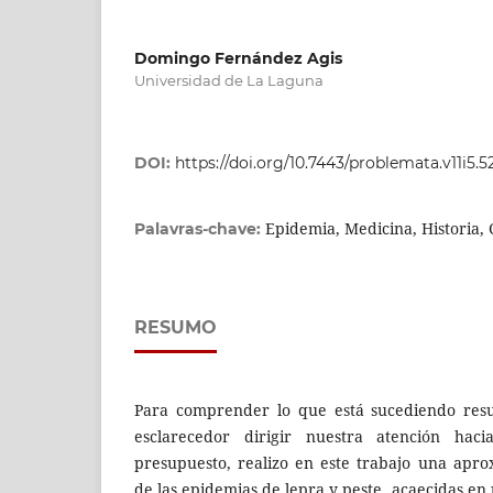
Domingo Fernández Agis
Universidad de La Laguna
DOI:
https://doi.org/10.7443/problemata.v11i5.
Epidemia, Medicina, Historia, C
Palavras-chave:
RESUMO
Para comprender lo que está sucediendo resu
esclarecedor dirigir nuestra atención hac
presupuesto, realizo en este trabajo una aprox
de las epidemias de lepra y peste, acaecidas en 