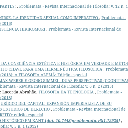
 PARTES:
,
Problemata - Revista Internacional de Filosofia: v. 12 n. 1
INIRSE. LA IDENTIDAD SEXUAL COMO IMPERATIVO
,
Problemata -
 (2016)
SISTÊNCIA HIKIKOMORI
,
Problemata - Revista Internacional de
 DA CONSCIÊNCIA ESTÉTICA E HISTÓRICA EM VERDADE E MÉTO
ITO CHAVE PARA UMA HERMENÊUTICA FILOSÓFICA
,
Problemata
. 1 (2018): A FILOSOFIA ALEMÃ: Edição especial
MAX WEBER E GEORG SIMMEL: DUAS PERSPECTIVAS (COGNITIVA
blemata - Revista Internacional de Filosofia: v. 6 n. 2 (2015)
de Lacerda Abrahão,
FILOSOFIA DA TECNOLOGIA
,
Problemata -
 (2018)
JURÍDICO DEL CAPITAL: EXPANSIÓN IMPERIALISTA DE SU
OS ESTUDIOS DE DERECHO
,
Problemata - Revista Internacional de
IREITO: edição especial
 HISTÓRICO EM KANT
[doi: 10.7443/problemata.v3i1.12925]
,
fia: v. 3 n. 1 (2012)