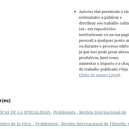
Autores têm permissão e sã
estimulados a publicar e
distribuir seu trabalho onli
(ex.: em repositórios
institucionais ou na sua pág
pessoal) a qualquer ponto a
ou durante o processo editor
já que isso pode gerar alter
produtivas, bem como
aumentar o impacto e a cita
do trabalho publicado (Veja
Efeito do Acesso Livre
).
r(es)
TICAS DE LA SEXUALIDAD
,
Problemata - Revista Internacional de
ógico de la ética.
,
Problemata - Revista Internacional de Filosofia: v