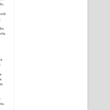
ão,
 sob
s
lho
oria
ra
s
a
a
em
m
e
ta.