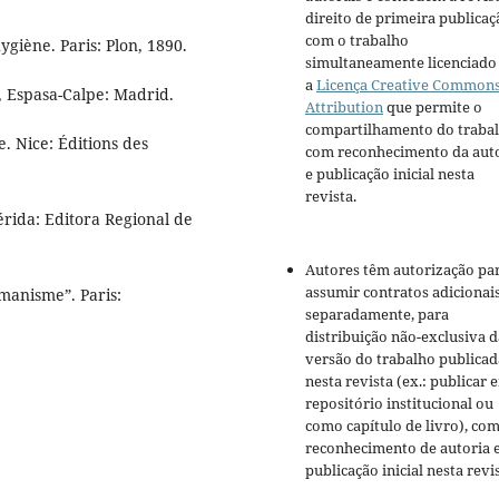
direito de primeira publicaç
com o trabalho
ygiène. Paris: Plon, 1890.
simultaneamente licenciado
a
Licença Creative Common
o, Espasa-Calpe: Madrid.
Attribution
que permite o
compartilhamento do traba
. Nice: Éditions des
com reconhecimento da aut
e publicação inicial nesta
revista.
Mérida: Editora Regional de
Autores têm autorização pa
assumir contratos adicionai
umanisme”. Paris:
separadamente, para
distribuição não-exclusiva d
versão do trabalho publicad
nesta revista (ex.: publicar 
repositório institucional ou
como capítulo de livro), co
reconhecimento de autoria 
publicação inicial nesta revis