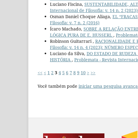
Luciano Fiscina,
SUSTENTABILIDADE, AL
Internacional de Filosofia: v. 14 n. 2 (2023)
Osman Daniel Choque Aliaga,
EL “FRACA
Filosofia: v. 7 n. 2 (2016)
Ícaro Machado,
SOBRE A RELAÇÃO ENTRE
LÓGICA PURA DE E. HUSSERL
,
Problemata 
Robinson Guitarrari ,
RACIONALIDADE E 
Filosofia: v. 14 n. 4 (2023): NÚMERO ESPEC
Luciano da Silva,
DO ESTADO DE RUDEZA
HISTÓRIA
,
Problemata - Revista Internacion
<<
<
1
2
3
4
5
6
7
8
9
10
>
>>
Você também pode
iniciar uma pesquisa avança