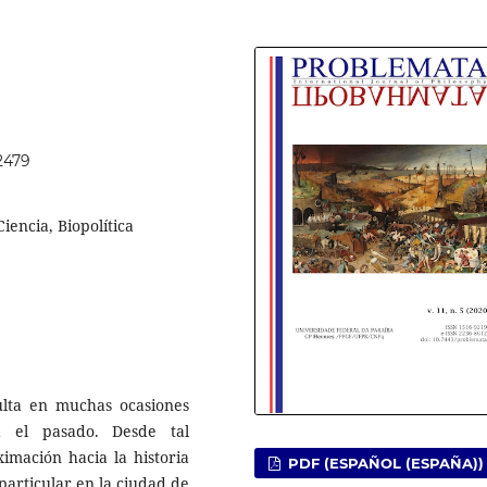
52479
iencia, Biopolítica
lta en muchas ocasiones
ia el pasado. Desde tal
imación hacia la historia
PDF (ESPAÑOL (ESPAÑA))
particular en la ciudad de