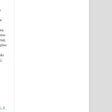
o
ne
ina
ntes
ial,
ações
ção
O
. 4