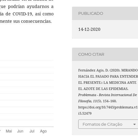
 que podrían ayudarnos a
ia de COVID-19, así como
PUBLICADO
amente sus consecuencias.
14-12-2020
COMO CITAR
Fernández Agis, D. (2020). MIRANDO
HACIA EL PASADO PARA ENTENDE
EL PRESENTE:: LA MEDICINA ANTE
EL AZOTE DE LAS EPIDEMIAS.
Problemata - Revista Internacional De
Filosofia
,
11
(5), 154–160.
https://doi.org/10.7443/problemata.v1
i5.52479
Fomatos de Citação