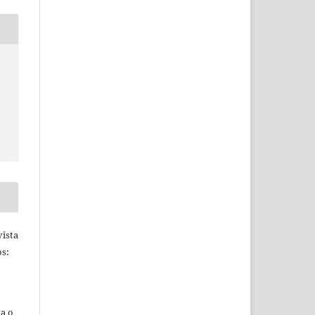
ista
s:
ta o