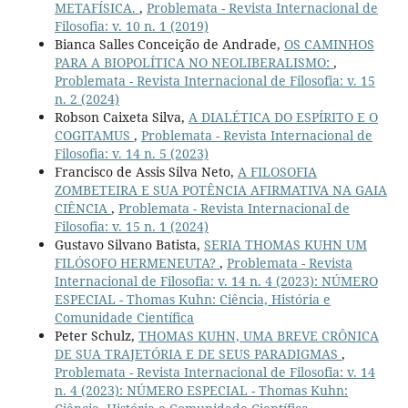
METAFÍSICA.
,
Problemata - Revista Internacional de
Filosofia: v. 10 n. 1 (2019)
Bianca Salles Conceição de Andrade,
OS CAMINHOS
PARA A BIOPOLÍTICA NO NEOLIBERALISMO:
,
Problemata - Revista Internacional de Filosofia: v. 15
n. 2 (2024)
Robson Caixeta Silva,
A DIALÉTICA DO ESPÍRITO E O
COGITAMUS
,
Problemata - Revista Internacional de
Filosofia: v. 14 n. 5 (2023)
Francisco de Assis Silva Neto,
A FILOSOFIA
ZOMBETEIRA E SUA POTÊNCIA AFIRMATIVA NA GAIA
CIÊNCIA
,
Problemata - Revista Internacional de
Filosofia: v. 15 n. 1 (2024)
Gustavo Silvano Batista,
SERIA THOMAS KUHN UM
FILÓSOFO HERMENEUTA?
,
Problemata - Revista
Internacional de Filosofia: v. 14 n. 4 (2023): NÚMERO
ESPECIAL - Thomas Kuhn: Ciência, História e
Comunidade Científica
Peter Schulz,
THOMAS KUHN, UMA BREVE CRÔNICA
DE SUA TRAJETÓRIA E DE SEUS PARADIGMAS
,
Problemata - Revista Internacional de Filosofia: v. 14
n. 4 (2023): NÚMERO ESPECIAL - Thomas Kuhn: