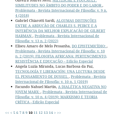
Oliveira Soares Neto,
NIETZSCHE E FOUCAULT:
SIMILITUDES NO ÂMBITO DO PODER E DO LABOR
,
Problemata - Revista Internacional de Filosofia: v. 9 n.
4 (2018)
Gabriel Chiarotti Sardi,
ALGUMAS DISTINÇÕES
ENTRE A ABDUÇÃO DE CHARLES S. PEIRCE E A
INFERÊNCIA DA MELHOR EXPLICAÇÃO DE GILBERT
HARMAN
,
Problemata - Revista Internacional de
Filosofia: v. 13 n. 2 (2022)
Eliseu Amaro de Melo Pessanha,
DO EPISTEMICÍDIO:
,
Problemata - Revista Internacional de Filosofia: v. 10
n. 2 (2019): FILOSOFIA AFRICANA: PERTENCIMENTO,
RESISTÊNCIA E EDUCAÇÃO – Edição Especial
Angela Luzia Miranda, Lucas Barbosa da Paz,
TECNOLOGÍA Y LIBERACIÓN: UNA LECTURA DESDE
EL PENSAMIENTO DE DUSSEL
,
Problemata - Revista
Internacional de Filosofia: v. 10 n. 1 (2019)
Facundo Nahuel Martín,
A DIALÉTICA NEGATIVA NO
JOVEM MARX:
,
Problemata - Revista Internacional de
Filosofia: v. 10 n. 4 (2019): MARXISMO E TEORIA
CRÍTICA - Edição Especial
<<
<
5
6
7
8
9
10
11
12
13
14
>
>>