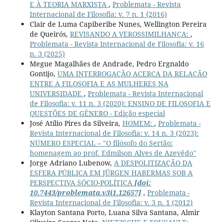
E À TEORIA MARXISTA
,
Problemata - Revista
Internacional de Filosofia: v. 7 n. 1 (2016)
Clair de Luma Capiberibe Nunes, Wellington Pereira
de Queirós,
REVISANDO A VEROSSIMILHANÇA:
,
Problemata - Revista Internacional de Filosofia: v. 16
n. 3 (2025)
Megue Magalhães de Andrade, Pedro Ergnaldo
Gontijo,
UMA INTERROGAÇÃO ACERCA DA RELAÇÃO
ENTRE A FILOSOFIA E AS MULHERES NA
UNIVERSIDADE
,
Problemata - Revista Internacional
de Filosofia: v. 11 n. 3 (2020): ENSINO DE FILOSOFIA E
QUESTÕES DE GÊNERO - Edição especial
José Atílio Pires da Silveira,
HOMEM:
,
Problemata -
Revista Internacional de Filosofia: v. 14 n. 3 (2023):
NÚMERO ESPECIAL – "O filósofo do Sertão:
homenagem ao prof. Edmilson Alves de Azevêdo"
Jorge Adriano Lubenow,
A DESPOLITIZAÇÃO DA
ESFERA PÚBLICA EM JÜRGEN HABERMAS SOB A
PERSPECTIVA SÓCIO-POLÍTICA
[doi:
10.7443/problemata.v3i1.12657]
,
Problemata -
Revista Internacional de Filosofia: v. 3 n. 1 (2012)
Klayton Santana Porto, Luana Silva Santana, Almir