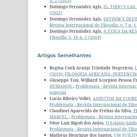
n. 2 (2013)
Domingo Fernández Agis,
EL TODO Y LAS
(2021)
Domingo Fernández Agis,
DEFINIR Y DEF
Revista Internacional de Filosofia: v. 7 n. 1
Domingo Fernández Agis,
A ÉTICA DA RE
Filosofia: v. 10 n. 5 (2019)
Artigos Semelhantes
Regina Coeli Araújo Trindade Negreiros,
(2019): FILOSOFIA AFRICANA: PERTENCIM
Giuseppe Tosi, Williard Scorpion Pessoa F
HUMANOS
,
Problemata - Revista Internac
especial
Lucas Ribeiro Vollet,
ASPECTOS DA COORD
Problemata - Revista Internacional de Filoso
Claudinei Aparecido de Freitas da Silva,
P
MARCEL
,
Problemata - Revista Internaciona
Vitor Luiz Rigoti dos Anjos,
O Estágio Simb
Problemata - Revista Internacional de Filoso
Matheus Henrique dos Santos,
UM SUJEIT