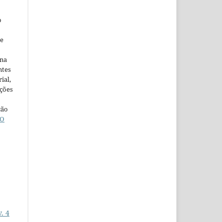
o
ne
ina
ntes
ial,
ações
ção
O
. 4