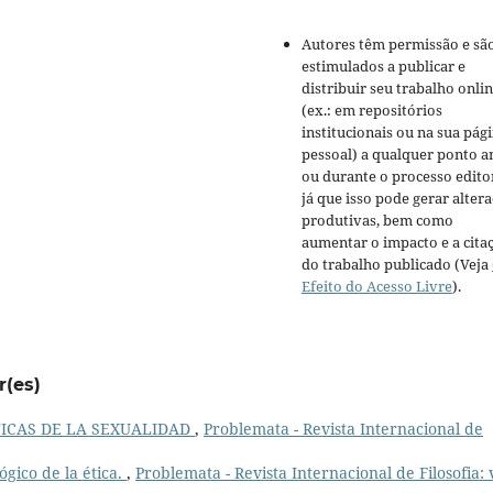
Autores têm permissão e sã
estimulados a publicar e
distribuir seu trabalho onli
(ex.: em repositórios
institucionais ou na sua pág
pessoal) a qualquer ponto a
ou durante o processo editor
já que isso pode gerar alter
produtivas, bem como
aumentar o impacto e a cita
do trabalho publicado (Veja
Efeito do Acesso Livre
).
r(es)
TICAS DE LA SEXUALIDAD
,
Problemata - Revista Internacional de
ógico de la ética.
,
Problemata - Revista Internacional de Filosofia: v