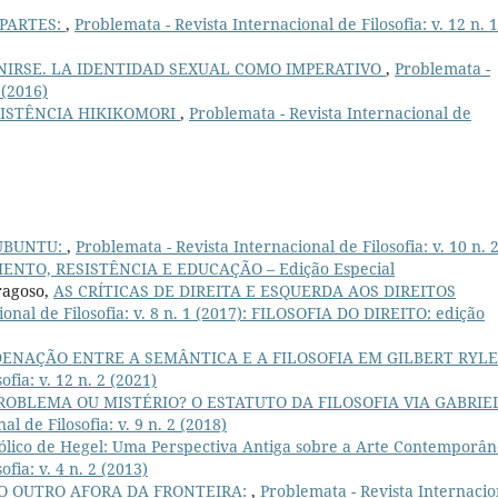
 PARTES:
,
Problemata - Revista Internacional de Filosofia: v. 12 n. 1
INIRSE. LA IDENTIDAD SEXUAL COMO IMPERATIVO
,
Problemata -
 (2016)
SISTÊNCIA HIKIKOMORI
,
Problemata - Revista Internacional de
UBUNTU:
,
Problemata - Revista Internacional de Filosofia: v. 10 n. 
ENTO, RESISTÊNCIA E EDUCAÇÃO – Edição Especial
ragoso,
AS CRÍTICAS DE DIREITA E ESQUERDA AOS DIREITOS
ional de Filosofia: v. 8 n. 1 (2017): FILOSOFIA DO DIREITO: edição
ENAÇÃO ENTRE A SEMÂNTICA E A FILOSOFIA EM GILBERT RYLE
fia: v. 12 n. 2 (2021)
ROBLEMA OU MISTÉRIO? O ESTATUTO DA FILOSOFIA VIA GABRIE
l de Filosofia: v. 9 n. 2 (2018)
ólico de Hegel: Uma Perspectiva Antiga sobre a Arte Contemporâ
fia: v. 4 n. 2 (2013)
O OUTRO AFORA DA FRONTEIRA:
,
Problemata - Revista Internacio