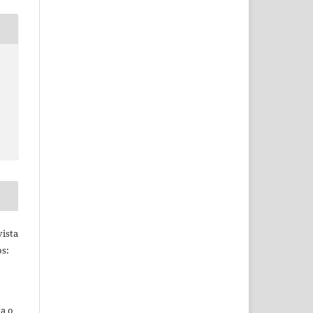
ista
s:
ta o