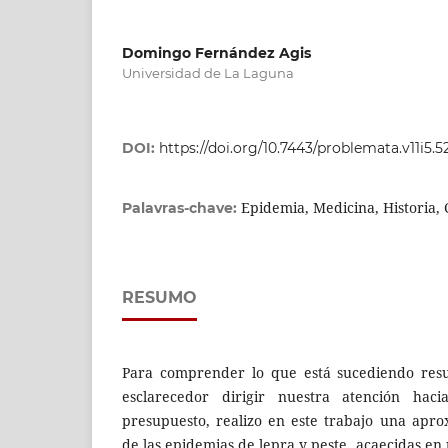
Domingo Fernández Agis
Universidad de La Laguna
DOI:
https://doi.org/10.7443/problemata.v11i5.
Epidemia, Medicina, Historia, C
Palavras-chave:
RESUMO
Para comprender lo que está sucediendo resu
esclarecedor dirigir nuestra atención hac
presupuesto, realizo en este trabajo una aprox
de las epidemias de lepra y peste, acaecidas en 