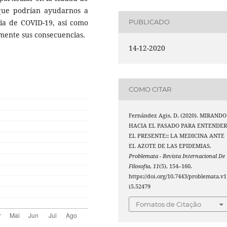
 que podrían ayudarnos a
ia de COVID-19, así como
PUBLICADO
amente sus consecuencias.
14-12-2020
COMO CITAR
Fernández Agis, D. (2020). MIRANDO
HACIA EL PASADO PARA ENTENDE
EL PRESENTE:: LA MEDICINA ANTE
EL AZOTE DE LAS EPIDEMIAS.
Problemata - Revista Internacional De
Filosofia
,
11
(5), 154–160.
https://doi.org/10.7443/problemata.v1
i5.52479
Fomatos de Citação