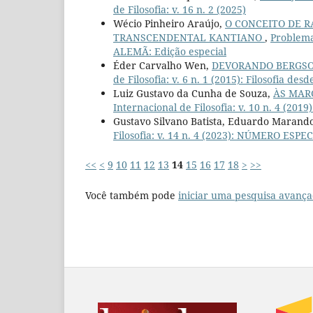
de Filosofia: v. 16 n. 2 (2025)
Wécio Pinheiro Araújo,
O CONCEITO DE R
TRANSCENDENTAL KANTIANO
,
Problemat
ALEMÃ: Edição especial
Éder Carvalho Wen,
DEVORANDO BERGSO
de Filosofia: v. 6 n. 1 (2015): Filosofia de
Luiz Gustavo da Cunha de Souza,
ÀS MAR
Internacional de Filosofia: v. 10 n. 4 (2
Gustavo Silvano Batista, Eduardo Marando
Filosofia: v. 14 n. 4 (2023): NÚMERO ESPEC
<<
<
9
10
11
12
13
14
15
16
17
18
>
>>
Você também pode
iniciar uma pesquisa avança