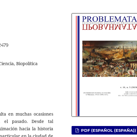
52479
iencia, Biopolítica
lta en muchas ocasiones
ia el pasado. Desde tal
imación hacia la historia
PDF (ESPAÑOL (ESPAÑA))
particular en la ciudad de