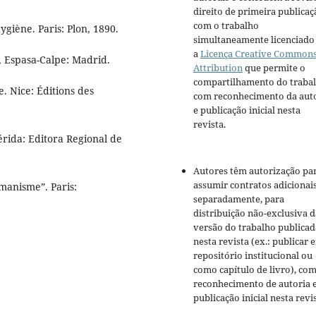
direito de primeira publicaç
com o trabalho
ygiène. Paris: Plon, 1890.
simultaneamente licenciado
a
Licença Creative Common
o, Espasa-Calpe: Madrid.
Attribution
que permite o
compartilhamento do traba
. Nice: Éditions des
com reconhecimento da aut
e publicação inicial nesta
revista.
Mérida: Editora Regional de
Autores têm autorização pa
assumir contratos adicionai
umanisme”. Paris:
separadamente, para
distribuição não-exclusiva d
versão do trabalho publicad
nesta revista (ex.: publicar 
repositório institucional ou
como capítulo de livro), co
reconhecimento de autoria 
publicação inicial nesta revis