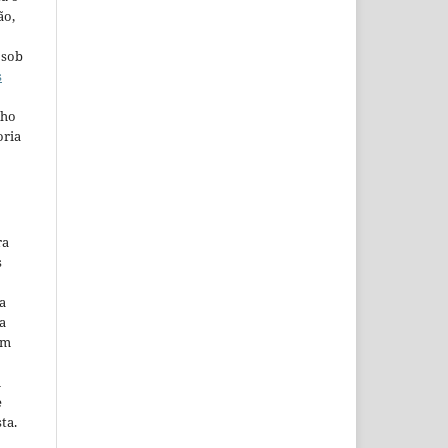
ão,
 sob
s
lho
oria
ra
s
a
a
em
m
e
ta.