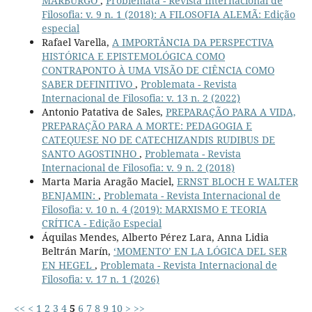
MARBURGO
,
Problemata - Revista Internacional de
Filosofia: v. 9 n. 1 (2018): A FILOSOFIA ALEMÃ: Edição
especial
Rafael Varella,
A IMPORTÂNCIA DA PERSPECTIVA
HISTÓRICA E EPISTEMOLÓGICA COMO
CONTRAPONTO À UMA VISÃO DE CIÊNCIA COMO
SABER DEFINITIVO
,
Problemata - Revista
Internacional de Filosofia: v. 13 n. 2 (2022)
Antonio Patativa de Sales,
PREPARAÇÃO PARA A VIDA,
PREPARAÇÃO PARA A MORTE: PEDAGOGIA E
CATEQUESE NO DE CATECHIZANDIS RUDIBUS DE
SANTO AGOSTINHO
,
Problemata - Revista
Internacional de Filosofia: v. 9 n. 2 (2018)
Marta Maria Aragão Maciel,
ERNST BLOCH E WALTER
BENJAMIN:
,
Problemata - Revista Internacional de
Filosofia: v. 10 n. 4 (2019): MARXISMO E TEORIA
CRÍTICA - Edição Especial
Áquilas Mendes, Alberto Pérez Lara, Anna Lidia
Beltrán Marín,
‘MOMENTO’ EN LA LÓGICA DEL SER
EN HEGEL
,
Problemata - Revista Internacional de
Filosofia: v. 17 n. 1 (2026)
<<
<
1
2
3
4
5
6
7
8
9
10
>
>>