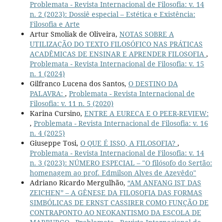
Problemata - Revista Internacional de Filosofia: v. 14
n. 2 (2023): Dossiê especial – Estética e Existência:
Filosofia e Arte
Artur Smoliak de Oliveira,
NOTAS SOBRE A
UTILIZAÇÃO DO TEXTO FILOSÓFICO NAS PRÁTICAS
ACADÊMICAS DE ENSINAR E APRENDER FILOSOFIA
,
Problemata - Revista Internacional de Filosofia: v. 15
n. 1 (2024)
Gilfranco Lucena dos Santos,
O DESTINO DA
PALAVRA:
,
Problemata - Revista Internacional de
Filosofia: v. 11 n. 5 (2020)
Karina Cursino,
ENTRE A EURECA E O PEER-REVIEW:
,
Problemata - Revista Internacional de Filosofia: v. 16
n. 4 (2025)
Giuseppe Tosi,
O QUE É ISSO, A FILOSOFIA?
,
Problemata - Revista Internacional de Filosofia: v. 14
n. 3 (2023): NÚMERO ESPECIAL – "O filósofo do Sertão:
homenagem ao prof. Edmilson Alves de Azevêdo"
Adriano Ricardo Mergulhão,
“AM ANFANG IST DAS
ZEICHEN” – A GÊNESE DA FILOSOFIA DAS FORMAS
SIMBÓLICAS DE ERNST CASSIRER COMO FUNÇÃO DE
CONTRAPONTO AO NEOKANTISMO DA ESCOLA DE