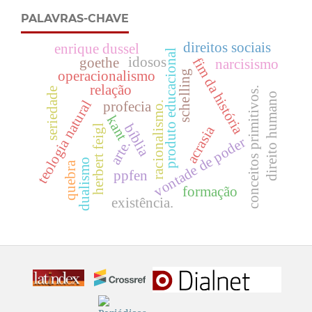
PALAVRAS-CHAVE
direitos sociais
enrique dussel
produto educacional
idosos
fim da história
goethe
narcisismo
operacionalismo
schelling
relação
conceitos primitivos.
seriedade
direito humano
teologia natural
profecia
racionalismo.
kant
bíblia
herbert feigl
acrasia
vontade de poder
arte.
dualismo
quebra
ppfen
formação
existência.