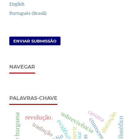
English
Português (Brasil)
ENVIAR SUBMISSÃO
NAVEGAR
PALAVRAS-CHAVE
certeza
sobrevivência
distinção
sociedade burguesa
revolução.
conoscenza
evidência
tradução
ouvir