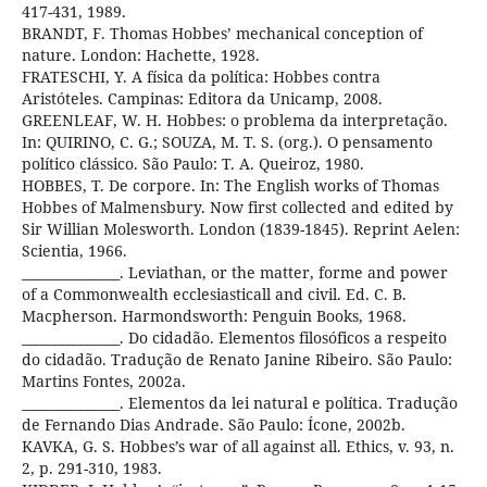
417-431, 1989.
BRANDT, F. Thomas Hobbes’ mechanical conception of
nature. London: Hachette, 1928.
FRATESCHI, Y. A física da política: Hobbes contra
Aristóteles. Campinas: Editora da Unicamp, 2008.
GREENLEAF, W. H. Hobbes: o problema da interpretação.
In: QUIRINO, C. G.; SOUZA, M. T. S. (org.). O pensamento
político clássico. São Paulo: T. A. Queiroz, 1980.
HOBBES, T. De corpore. In: The English works of Thomas
Hobbes of Malmensbury. Now first collected and edited by
Sir Willian Molesworth. London (1839-1845). Reprint Aelen:
Scientia, 1966.
_______________. Leviathan, or the matter, forme and power
of a Commonwealth ecclesiasticall and civil. Ed. C. B.
Macpherson. Harmondsworth: Penguin Books, 1968.
_______________. Do cidadão. Elementos filosóficos a respeito
do cidadão. Tradução de Renato Janine Ribeiro. São Paulo:
Martins Fontes, 2002a.
_______________. Elementos da lei natural e política. Tradução
de Fernando Dias Andrade. São Paulo: Ícone, 2002b.
KAVKA, G. S. Hobbes’s war of all against all. Ethics, v. 93, n.
2, p. 291-310, 1983.