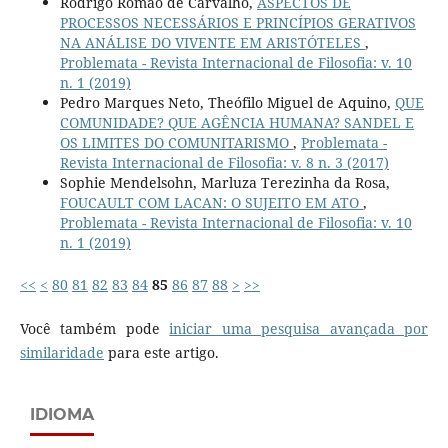
Rodrigo Romão de Carvalho,
ASPECTOS DE
PROCESSOS NECESSÁRIOS E PRINCÍPIOS GERATIVOS
NA ANÁLISE DO VIVENTE EM ARISTÓTELES
,
Problemata - Revista Internacional de Filosofia: v. 10
n. 1 (2019)
Pedro Marques Neto, Theófilo Miguel de Aquino,
QUE
COMUNIDADE? QUE AGÊNCIA HUMANA? SANDEL E
OS LIMITES DO COMUNITARISMO
,
Problemata -
Revista Internacional de Filosofia: v. 8 n. 3 (2017)
Sophie Mendelsohn, Marluza Terezinha da Rosa,
FOUCAULT COM LACAN: O SUJEITO EM ATO
,
Problemata - Revista Internacional de Filosofia: v. 10
n. 1 (2019)
<<
<
80
81
82
83
84
85
86
87
88
>
>>
Você também pode
iniciar uma pesquisa avançada por
similaridade
para este artigo.
IDIOMA