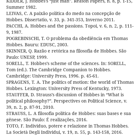
KIDDER, J. Hobbes’s “just man”. Reason Papers, n. 8, p. 1-15,
Summer 1982.
LEIVAS, C. A paixão política do medo na concepção de
Hobbes. Dissertatio, v. 33, p. 341-353, Inverno 2011.
PACCHI, A. Hobbes and the passions. Topoi, v. 6, n. 2, p. 111-
9, 1987.
POGREBINSCHI, T. O problema da obediência em Thomas
Hobbes. Bauru: EDUSC, 2003.
SKINNER, Q. Razão e retórica na filosofia de Hobbes. São
Paulo: UNESP, 1999.
SORELL, T. Hobbes’s scheme of the sciences. In: SORELL,
Tom (ed.). The Cambridge Companion to Hobbes.
Cambridge: University Press, 1996. p. 45-61.
SPRAGENS, T. A. The politics of motion: the world of Thomas
Hobbes. Lexington: University Press of Kentucky, 1973.
STAUFFER, D. Strauss’s discussion of Hobbes in “What is
political philosophy?”. Perspectives on Political Science, v.
39, n. 2, p. 87-91, 2010.
STRAUSS, L. A filosofia política de Hobbes: suas bases e sua
gênese. São Paulo: É realizações, 2016.
TOTO, F. Individuo, potere e relazione in Thomas Hobbes.
La Società Degli Individui, v. 19, n. 55, p. 143-158, 2016.