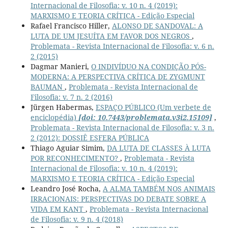
Internacional de Filosofia: v. 10 n. 4 (2019):
MARXISMO E TEORIA CRÍTICA - Edição Especial
Rafael Francisco Hiller,
ALONSO DE SANDOVAL: A
LUTA DE UM JESUÍTA EM FAVOR DOS NEGROS
,
Problemata - Revista Internacional de Filosofia: v. 6 n.
2 (2015)
Dagmar Manieri,
O INDIVÍDUO NA CONDIÇÃO PÓS-
MODERNA: A PERSPECTIVA CRÍTICA DE ZYGMUNT
BAUMAN
,
Problemata - Revista Internacional de
Filosofia: v. 7 n. 2 (2016)
Jürgen Habermas,
ESPAÇO PÚBLICO (Um verbete de
enciclopédia)
[doi: 10.7443/problemata.v3i2.15109]
,
Problemata - Revista Internacional de Filosofia: v. 3 n.
2 (2012): DOSSIÊ ESFERA PÚBLICA
Thiago Aguiar Simim,
DA LUTA DE CLASSES À LUTA
POR RECONHECIMENTO?
,
Problemata - Revista
Internacional de Filosofia: v. 10 n. 4 (2019):
MARXISMO E TEORIA CRÍTICA - Edição Especial
Leandro José Rocha,
A ALMA TAMBÉM NOS ANIMAIS
IRRACIONAIS: PERSPECTIVAS DO DEBATE SOBRE A
VIDA EM KANT
,
Problemata - Revista Internacional
de Filosofia: v. 9 n. 4 (2018)