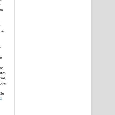
a
em
m
e
ta.
o
ne
ina
ntes
ial,
ações
ção
O