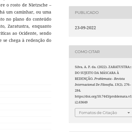
re o rosto de Nietzsche –
: há um caminhar, ou uma
PUBLICADO
anto no plano do conteúdo
nto, Zaratustra, enquanto
23-09-2022
ríticas ao Ocidente, sendo
 e se chega à redenção do
COMO CITAR
Silva, A. P. da. (2022). ZARATUSTRA::
DO SUJEITO DA MÁSCARA À
REDENÇÃO.
Problemata - Revista
Internacional De Filosofia
,
13
(2), 276–
284.
https://doi.org/10.7443/problemata.v1
i2.63649
Fomatos de Citação