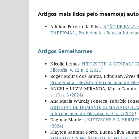
Artigos mais lidos pelo mesmo(s) auto
Adelino Pereira da Silva,
AÇÃO DE FALA,
HABERMAS
,
Problemata - Revista Internaci
Artigos Semelhantes
Nicolle Lemos,
NIETZSCHE, A GENEALOGI
Filosofia: v. 12 n. 2 (2021)
Roger Moura dos Santos, Edmilson Alves 
Problemata - Revista Internacional de Filoso
ANGELA LUZIA MIRANDA, Mário Canuto,
v. 15 n. 3 (2024)
Ana Maria Würdig Fonseca, Fabrício Fon
ARTISTA”: DE HUMANO, DEMASIADO HUMA
Internacional de Filosofia: v. 9 n. 2 (2018)
Dagmar Manieri,
NIETZSCHE E A HERME
(2024)
Klayton Santana Porto, Luana Silva Santan
SIMILITUDES NO ÂMBITO DO PODER E D