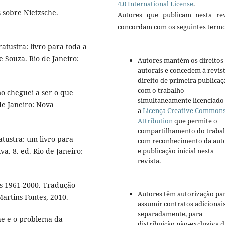
4.0 International License
.
 sobre Nietzsche.
Autores que publicam nesta rev
concordam com os seguintes termo
tustra: livro para toda a
 Souza. Rio de Janeiro:
Autores mantém os direitos
autorais e concedem à revis
direito de primeira publicaç
com o trabalho
o cheguei a ser o que
simultaneamente licenciado
de Janeiro: Nova
a
Licença Creative Common
Attribution
que permite o
compartilhamento do traba
tustra: um livro para
com reconhecimento da aut
e publicação inicial nesta
a. 8. ed. Rio de Janeiro:
revista.
os 1961-2000. Tradução
Autores têm autorização pa
artins Fontes, 2010.
assumir contratos adicionai
separadamente, para
he e o problema da
distribuição não-exclusiva d