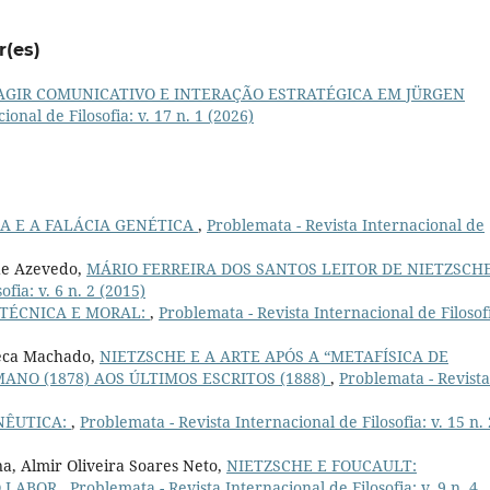
r(es)
 AGIR COMUNICATIVO E INTERAÇÃO ESTRATÉGICA EM JÜRGEN
onal de Filosofia: v. 17 n. 1 (2026)
A E A FALÁCIA GENÉTICA
,
Problemata - Revista Internacional de
de Azevedo,
MÁRIO FERREIRA DOS SANTOS LEITOR DE NIETZSCH
fia: v. 6 n. 2 (2015)
TÉCNICA E MORAL:
,
Problemata - Revista Internacional de Filosof
seca Machado,
NIETZSCHE E A ARTE APÓS A “METAFÍSICA DE
NO (1878) AOS ÚLTIMOS ESCRITOS (1888)
,
Problemata - Revista
NÊUTICA:
,
Problemata - Revista Internacional de Filosofia: v. 15 n. 
a, Almir Oliveira Soares Neto,
NIETZSCHE E FOUCAULT:
O LABOR
,
Problemata - Revista Internacional de Filosofia: v. 9 n. 4