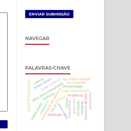
ENVIAR SUBMISSÃO
NAVEGAR
PALAVRAS-CHAVE
certeza
bruno latour
eu
sobrevivência
ordem natural
jogos de linguagem.
ler o mundo
ideia em externalidade
antropologia
impotência da natureza
corpo sexualizado
tradução
astronomia
evidência
exercício da fala
palavra
clareza
genocídio
revolução.
copérnico
conoscenza
rousseau.
ordem moral
etnia negra.
ouvir
distinção