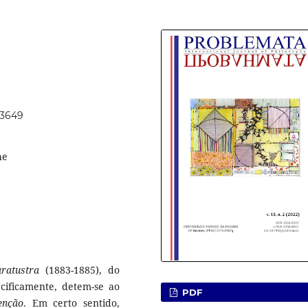
63649
he
ratustra
(1883-1885), do
ecificamente, detem-se ao
PDF
enção
. Em certo sentido,