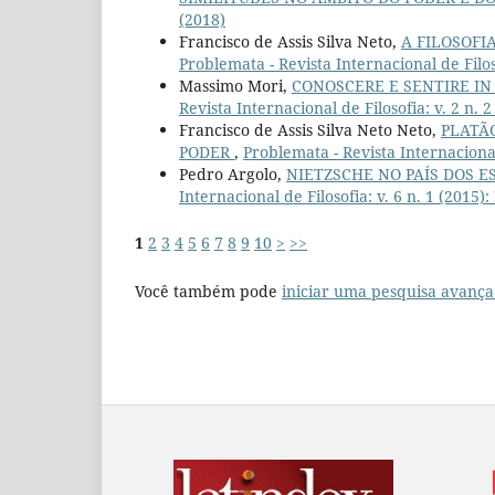
(2018)
Francisco de Assis Silva Neto,
A FILOSOFI
Problemata - Revista Internacional de Filoso
Massimo Mori,
CONOSCERE E SENTIRE IN
Revista Internacional de Filosofia: v. 2 n. 2
Francisco de Assis Silva Neto Neto,
PLATÃ
PODER
,
Problemata - Revista Internacional 
Pedro Argolo,
NIETZSCHE NO PAÍS DOS E
Internacional de Filosofia: v. 6 n. 1 (2015)
1
2
3
4
5
6
7
8
9
10
>
>>
Você também pode
iniciar uma pesquisa avança