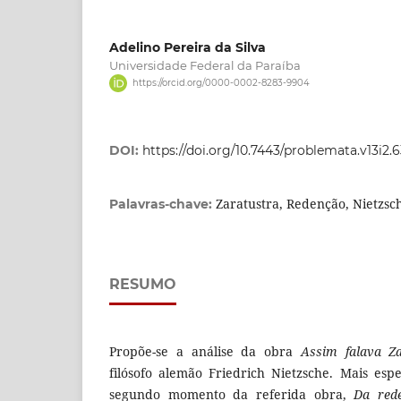
Adelino Pereira da Silva
Universidade Federal da Paraíba
https://orcid.org/0000-0002-8283-9904
DOI:
https://doi.org/10.7443/problemata.v13i2.
Zaratustra, Redenção, Nietzsc
Palavras-chave:
RESUMO
Propõe-se a análise da obra
Assim falava Za
filósofo alemão Friedrich Nietzsche. Mais esp
segundo momento da referida obra,
Da red