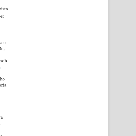
ista
s:
ta o
ão,
 sob
s
lho
oria
ra
s
a