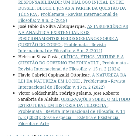
RESPONSABILIDADE: UM DIÁLOGO INICIAL ENTRE
DUSSEL, BLOCH E JONAS A PARTIR DA QUESTÃO DA
TÉCNICA
,
Problemata - Revista Internacional de
Filosofia: v. 9 n. 2 (2018)
José Fábio da Silva Albuquerque,
AS INSUFICIÊNCIAS
NA ANALÍTICA EXISTENCIAL E OS
POSICIONAMENTOS HEIDEGGERIANOS SOBRE A
QUESTÃO DO CORPO
,
Problemata - Revista
Internacional de Filosofia: v. 5 n. 2 (2014)
Helrison Silva Costa,
CRÍTICA, ÉTHOS, VIRTUDE E A
QUESTÃO DO GOVERNO EM FOUCAULT
,
Problemata -
Revista Internacional de Filosofia: v. 15 n. 2 (2024)
Flavio Gabriel Capinzaiki Ottonicar,
A NATUREZA DA
LEI DA NATUREZA EM LOCKE
,
Problemata - Revista
Internacional de Filosofia: v. 13 n. 2 (2022)
Victor Goldschmidt, rodrigo gelamo, Jose Roberto
Sanábria de Aleluia,
OBSERVAÇÕES SOBRE O MÉTODO
ESTRUTURAL EM HISTÓRIA DA FILOSOFIA
,
Problemata - Revista Internacional de Filosofia: v. 14
n. 2 (2023): Dossiê especial – Estética e Existência:
Filosofia e Arte