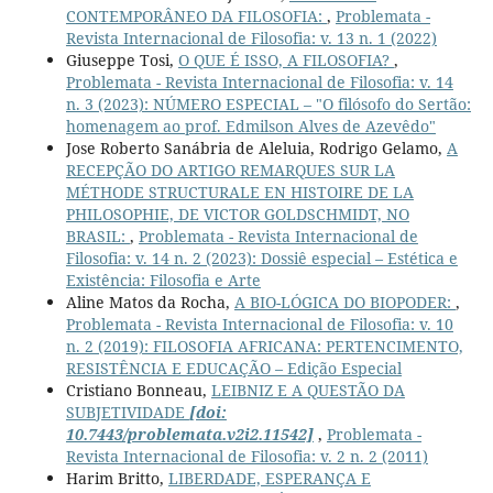
CONTEMPORÂNEO DA FILOSOFIA:
,
Problemata -
Revista Internacional de Filosofia: v. 13 n. 1 (2022)
Giuseppe Tosi,
O QUE É ISSO, A FILOSOFIA?
,
Problemata - Revista Internacional de Filosofia: v. 14
n. 3 (2023): NÚMERO ESPECIAL – "O filósofo do Sertão:
homenagem ao prof. Edmilson Alves de Azevêdo"
Jose Roberto Sanábria de Aleluia, Rodrigo Gelamo,
A
RECEPÇÃO DO ARTIGO REMARQUES SUR LA
MÉTHODE STRUCTURALE EN HISTOIRE DE LA
PHILOSOPHIE, DE VICTOR GOLDSCHMIDT, NO
BRASIL:
,
Problemata - Revista Internacional de
Filosofia: v. 14 n. 2 (2023): Dossiê especial – Estética e
Existência: Filosofia e Arte
Aline Matos da Rocha,
A BIO-LÓGICA DO BIOPODER:
,
Problemata - Revista Internacional de Filosofia: v. 10
n. 2 (2019): FILOSOFIA AFRICANA: PERTENCIMENTO,
RESISTÊNCIA E EDUCAÇÃO – Edição Especial
Cristiano Bonneau,
LEIBNIZ E A QUESTÃO DA
SUBJETIVIDADE
[doi:
10.7443/problemata.v2i2.11542]
,
Problemata -
Revista Internacional de Filosofia: v. 2 n. 2 (2011)
Harim Britto,
LIBERDADE, ESPERANÇA E