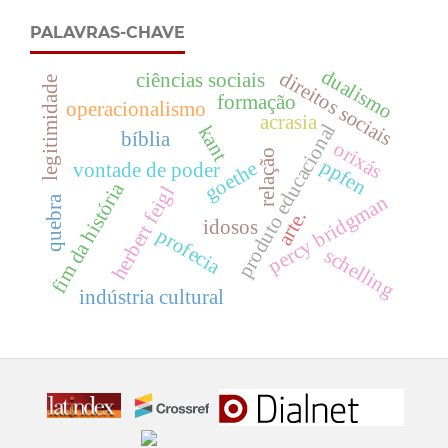
PALAVRAS-CHAVE
dualismo
direitos sociais
ciências sociais
legitimidade
formação
operacionalismo
acrasia
produto educacional
kant
bíblia
orixás
relação
ppfen
goethe
vontade de poder
fim da história
herbert feigl
percy bridgman
quebra
arte.
idosos
profecia
schelling
indústria cultural