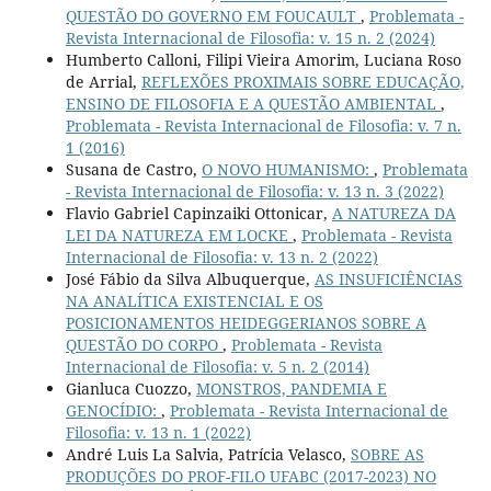
QUESTÃO DO GOVERNO EM FOUCAULT
,
Problemata -
Revista Internacional de Filosofia: v. 15 n. 2 (2024)
Humberto Calloni, Filipi Vieira Amorim, Luciana Roso
de Arrial,
REFLEXÕES PROXIMAIS SOBRE EDUCAÇÃO,
ENSINO DE FILOSOFIA E A QUESTÃO AMBIENTAL
,
Problemata - Revista Internacional de Filosofia: v. 7 n.
1 (2016)
Susana de Castro,
O NOVO HUMANISMO:
,
Problemata
- Revista Internacional de Filosofia: v. 13 n. 3 (2022)
Flavio Gabriel Capinzaiki Ottonicar,
A NATUREZA DA
LEI DA NATUREZA EM LOCKE
,
Problemata - Revista
Internacional de Filosofia: v. 13 n. 2 (2022)
José Fábio da Silva Albuquerque,
AS INSUFICIÊNCIAS
NA ANALÍTICA EXISTENCIAL E OS
POSICIONAMENTOS HEIDEGGERIANOS SOBRE A
QUESTÃO DO CORPO
,
Problemata - Revista
Internacional de Filosofia: v. 5 n. 2 (2014)
Gianluca Cuozzo,
MONSTROS, PANDEMIA E
GENOCÍDIO:
,
Problemata - Revista Internacional de
Filosofia: v. 13 n. 1 (2022)
André Luis La Salvia, Patrícia Velasco,
SOBRE AS
PRODUÇÕES DO PROF-FILO UFABC (2017-2023) NO