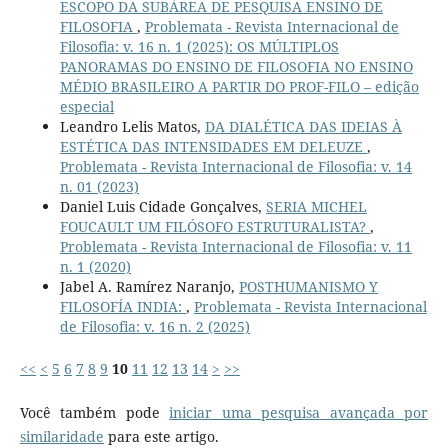
ESCOPO DA SUBÁREA DE PESQUISA ENSINO DE
FILOSOFIA
,
Problemata - Revista Internacional de
Filosofia: v. 16 n. 1 (2025): OS MÚLTIPLOS
PANORAMAS DO ENSINO DE FILOSOFIA NO ENSINO
MÉDIO BRASILEIRO A PARTIR DO PROF-FILO – edição
especial
Leandro Lelis Matos,
DA DIALÉTICA DAS IDEIAS À
ESTÉTICA DAS INTENSIDADES EM DELEUZE
,
Problemata - Revista Internacional de Filosofia: v. 14
n. 01 (2023)
Daniel Luis Cidade Gonçalves,
SERIA MICHEL
FOUCAULT UM FILÓSOFO ESTRUTURALISTA?
,
Problemata - Revista Internacional de Filosofia: v. 11
n. 1 (2020)
Jabel A. Ramírez Naranjo,
POSTHUMANISMO Y
FILOSOFÍA INDIA:
,
Problemata - Revista Internacional
de Filosofia: v. 16 n. 2 (2025)
<<
<
5
6
7
8
9
10
11
12
13
14
>
>>
Você também pode
iniciar uma pesquisa avançada por
similaridade
para este artigo.