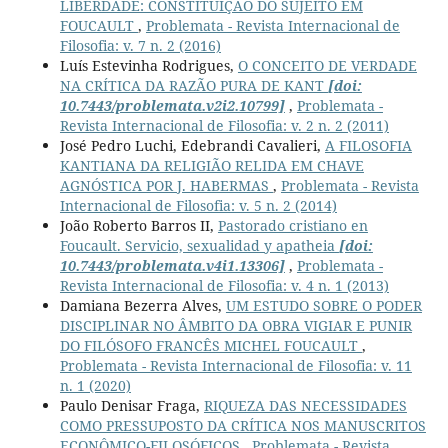
LIBERDADE: CONSTITUIÇÃO DO SUJEITO EM
FOUCAULT
,
Problemata - Revista Internacional de
Filosofia: v. 7 n. 2 (2016)
Luís Estevinha Rodrigues,
O CONCEITO DE VERDADE
NA CRÍTICA DA RAZÃO PURA DE KANT
[doi:
10.7443/problemata.v2i2.10799]
,
Problemata -
Revista Internacional de Filosofia: v. 2 n. 2 (2011)
José Pedro Luchi, Edebrandi Cavalieri,
A FILOSOFIA
KANTIANA DA RELIGIÃO RELIDA EM CHAVE
AGNÓSTICA POR J. HABERMAS
,
Problemata - Revista
Internacional de Filosofia: v. 5 n. 2 (2014)
João Roberto Barros II,
Pastorado cristiano en
Foucault. Servicio, sexualidad y apatheia
[doi:
10.7443/problemata.v4i1.13306]
,
Problemata -
Revista Internacional de Filosofia: v. 4 n. 1 (2013)
Damiana Bezerra Alves,
UM ESTUDO SOBRE O PODER
DISCIPLINAR NO ÂMBITO DA OBRA VIGIAR E PUNIR
DO FILÓSOFO FRANCÊS MICHEL FOUCAULT
,
Problemata - Revista Internacional de Filosofia: v. 11
n. 1 (2020)
Paulo Denisar Fraga,
RIQUEZA DAS NECESSIDADES
COMO PRESSUPOSTO DA CRÍTICA NOS MANUSCRITOS
ECONÔMICO-FILOSÓFICOS
,
Problemata - Revista