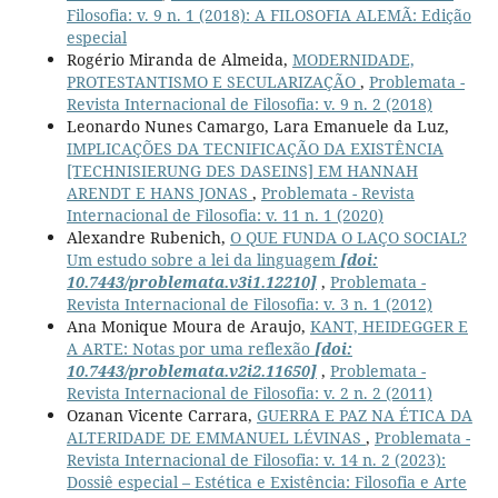
Filosofia: v. 9 n. 1 (2018): A FILOSOFIA ALEMÃ: Edição
especial
Rogério Miranda de Almeida,
MODERNIDADE,
PROTESTANTISMO E SECULARIZAÇÃO
,
Problemata -
Revista Internacional de Filosofia: v. 9 n. 2 (2018)
Leonardo Nunes Camargo, Lara Emanuele da Luz,
IMPLICAÇÕES DA TECNIFICAÇÃO DA EXISTÊNCIA
[TECHNISIERUNG DES DASEINS] EM HANNAH
ARENDT E HANS JONAS
,
Problemata - Revista
Internacional de Filosofia: v. 11 n. 1 (2020)
Alexandre Rubenich,
O QUE FUNDA O LAÇO SOCIAL?
Um estudo sobre a lei da linguagem
[doi:
10.7443/problemata.v3i1.12210]
,
Problemata -
Revista Internacional de Filosofia: v. 3 n. 1 (2012)
Ana Monique Moura de Araujo,
KANT, HEIDEGGER E
A ARTE: Notas por uma reflexão
[doi:
10.7443/problemata.v2i2.11650]
,
Problemata -
Revista Internacional de Filosofia: v. 2 n. 2 (2011)
Ozanan Vicente Carrara,
GUERRA E PAZ NA ÉTICA DA
ALTERIDADE DE EMMANUEL LÉVINAS
,
Problemata -
Revista Internacional de Filosofia: v. 14 n. 2 (2023):
Dossiê especial – Estética e Existência: Filosofia e Arte