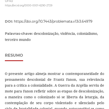
UFRJ
https://orcid.org/0000-0001-6290-2729
DOI:
https://doi.org/10.7443/problemata.v13i3.64979
descolonização, violência, colonialismo,
Palavras-chave:
terceiro mundo
RESUMO
O presente artigo almeja mostrar a contemporaneidade do
pensamento descolonial de Frantz Fanon, sua relevância
para a crítica a colonialidade. A Guerra da Argélia serviu de
mote para Fanon refletir sobre as etapas de descolonização,
a maneira como o colonizado só se liberta da letargia, da
contemplação de seu corpo violentado e silenciado pelo
ciclo de brutalidade colonial, quando autoconstitui-se como