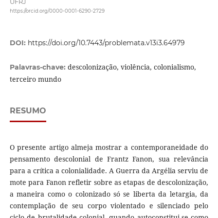
UFRJ
https://orcid.org/0000-0001-6290-2729
DOI:
https://doi.org/10.7443/problemata.v13i3.64979
descolonização, violência, colonialismo,
Palavras-chave:
terceiro mundo
RESUMO
O presente artigo almeja mostrar a contemporaneidade do
pensamento descolonial de Frantz Fanon, sua relevância
para a crítica a colonialidade. A Guerra da Argélia serviu de
mote para Fanon refletir sobre as etapas de descolonização,
a maneira como o colonizado só se liberta da letargia, da
contemplação de seu corpo violentado e silenciado pelo
ciclo de brutalidade colonial, quando autoconstitui-se como