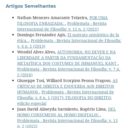
Artigos Semelhantes
Nathan Menezes Amarante Teixeira,
POR UMA
FILOSOFIA ENRAIZADA:
,
Problemata - Revista
Internacional de Filosofia: v. 12 n. 2 (2021)
Domingo Fernández Agis,
El sustrato ontológico de la
ética.
,
Problemata - Revista Internacional de Filosofia:
v. 4 n. 2 (2013)
Wendel Alves Alves,
AUTONOMIA: NO DEVER E NA
LIBERDADE A PARTIR DA FUNDAMENTAÇÃO DA
METAFÍSICA DOS COSTUMES DE IMMANUEL KANT
,
Problemata - Revista Internacional de Filosofia: v. 7 n.
2 (2016)
Giuseppe Tosi, Williard Scorpion Pessoa Fragoso,
AS
CRÍTICAS DE DIREITA E ESQUERDA AOS DIREITOS
HUMANOS
,
Problemata - Revista Internacional de
Filosofia: v. 8 n. 1 (2017): FILOSOFIA DO DIREITO:
edição especial
Juan David Almeyda Sarmiento, Rogério Lima,
DEL
HOMO CONSUMENS AL HOMO DIGITALIS:
,
Problemata - Revista Internacional de Filosofia: v. 13
n. 2 (2022)