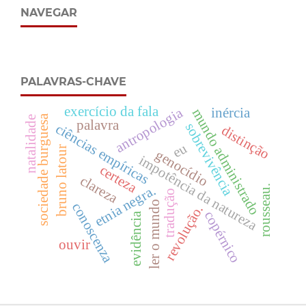
NAVEGAR
PALAVRAS-CHAVE
exercício da fala
antropologia
inércia
mundo administrado
sociedade burguesa
natalidade
palavra
sobrevivência
ciências empíricas
distinção
eu
bruno latour
genocídio
impotência da natureza
certeza
clareza
etnia negra.
rousseau.
tradução
ler o mundo
conoscenza
revolução.
copérnico
evidência
ouvir