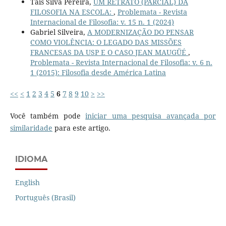
Taís Silva Pereira,
UM RETRATO (PARCIAL) DA
FILOSOFIA NA ESCOLA:
,
Problemata - Revista
Internacional de Filosofia: v. 15 n. 1 (2024)
Gabriel Silveira,
A MODERNIZAÇÃO DO PENSAR
COMO VIOLÊNCIA: O LEGADO DAS MISSÕES
FRANCESAS DA USP E O CASO JEAN MAUGÜÉ
,
Problemata - Revista Internacional de Filosofia: v. 6 n.
1 (2015): Filosofia desde América Latina
<<
<
1
2
3
4
5
6
7
8
9
10
>
>>
Você também pode
iniciar uma pesquisa avançada por
similaridade
para este artigo.
IDIOMA
English
Português (Brasil)