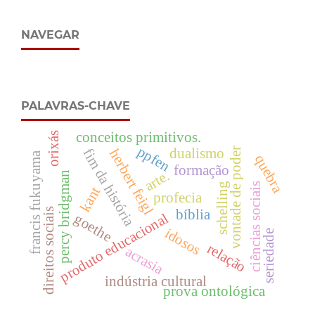
NAVEGAR
PALAVRAS-CHAVE
conceitos primitivos.
orixás
ppfen
dualismo
vontade de poder
fim da história
herbert feigl
francis fukuyama
quebra
formação
arte.
percy bridgman
schelling
ciências sociais
kant
profecia
bíblia
direitos sociais
produto educacional
goethe
idosos
seriedade
relação
acrasia
indústria cultural
prova ontológica