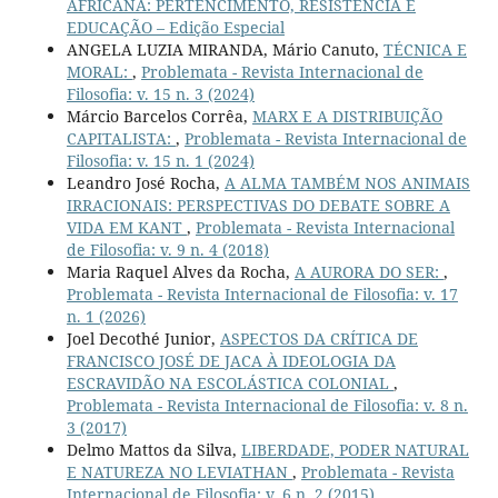
AFRICANA: PERTENCIMENTO, RESISTÊNCIA E
EDUCAÇÃO – Edição Especial
ANGELA LUZIA MIRANDA, Mário Canuto,
TÉCNICA E
MORAL:
,
Problemata - Revista Internacional de
Filosofia: v. 15 n. 3 (2024)
Márcio Barcelos Corrêa,
MARX E A DISTRIBUIÇÃO
CAPITALISTA:
,
Problemata - Revista Internacional de
Filosofia: v. 15 n. 1 (2024)
Leandro José Rocha,
A ALMA TAMBÉM NOS ANIMAIS
IRRACIONAIS: PERSPECTIVAS DO DEBATE SOBRE A
VIDA EM KANT
,
Problemata - Revista Internacional
de Filosofia: v. 9 n. 4 (2018)
Maria Raquel Alves da Rocha,
A AURORA DO SER:
,
Problemata - Revista Internacional de Filosofia: v. 17
n. 1 (2026)
Joel Decothé Junior,
ASPECTOS DA CRÍTICA DE
FRANCISCO JOSÉ DE JACA À IDEOLOGIA DA
ESCRAVIDÃO NA ESCOLÁSTICA COLONIAL
,
Problemata - Revista Internacional de Filosofia: v. 8 n.
3 (2017)
Delmo Mattos da Silva,
LIBERDADE, PODER NATURAL
E NATUREZA NO LEVIATHAN
,
Problemata - Revista
Internacional de Filosofia: v. 6 n. 2 (2015)