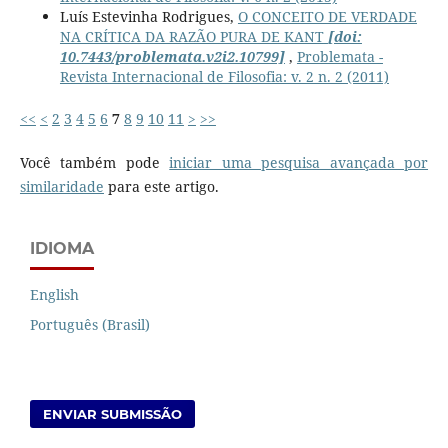
Luís Estevinha Rodrigues,
O CONCEITO DE VERDADE
NA CRÍTICA DA RAZÃO PURA DE KANT
[doi:
10.7443/problemata.v2i2.10799]
,
Problemata -
Revista Internacional de Filosofia: v. 2 n. 2 (2011)
<<
<
2
3
4
5
6
7
8
9
10
11
>
>>
Você também pode
iniciar uma pesquisa avançada por
similaridade
para este artigo.
IDIOMA
English
Português (Brasil)
ENVIAR SUBMISSÃO