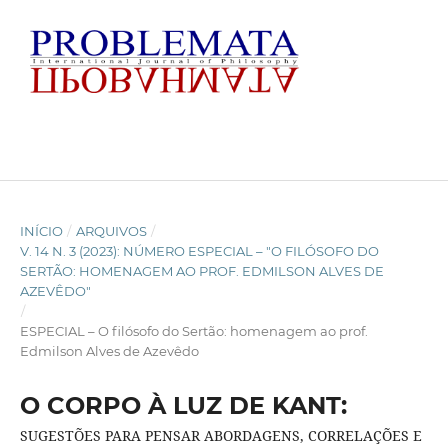
INÍCIO
/
ARQUIVOS
/
V. 14 N. 3 (2023): NÚMERO ESPECIAL – "O FILÓSOFO DO
SERTÃO: HOMENAGEM AO PROF. EDMILSON ALVES DE
AZEVÊDO"
/
ESPECIAL – O filósofo do Sertão: homenagem ao prof.
Edmilson Alves de Azevêdo
O CORPO À LUZ DE KANT:
SUGESTÕES PARA PENSAR ABORDAGENS, CORRELAÇÕES E