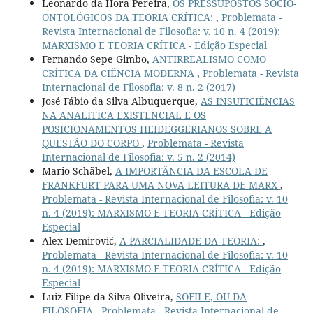
Leonardo da Hora Pereira,
OS PRESSUPOSTOS SÓCIO-
ONTOLÓGICOS DA TEORIA CRÍTICA:
,
Problemata -
Revista Internacional de Filosofia: v. 10 n. 4 (2019):
MARXISMO E TEORIA CRÍTICA - Edição Especial
Fernando Sepe Gimbo,
ANTIRREALISMO COMO
CRÍTICA DA CIÊNCIA MODERNA
,
Problemata - Revista
Internacional de Filosofia: v. 8 n. 2 (2017)
José Fábio da Silva Albuquerque,
AS INSUFICIÊNCIAS
NA ANALÍTICA EXISTENCIAL E OS
POSICIONAMENTOS HEIDEGGERIANOS SOBRE A
QUESTÃO DO CORPO
,
Problemata - Revista
Internacional de Filosofia: v. 5 n. 2 (2014)
Mario Schäbel,
A IMPORTÂNCIA DA ESCOLA DE
FRANKFURT PARA UMA NOVA LEITURA DE MARX
,
Problemata - Revista Internacional de Filosofia: v. 10
n. 4 (2019): MARXISMO E TEORIA CRÍTICA - Edição
Especial
Alex Demirović,
A PARCIALIDADE DA TEORIA:
,
Problemata - Revista Internacional de Filosofia: v. 10
n. 4 (2019): MARXISMO E TEORIA CRÍTICA - Edição
Especial
Luiz Filipe da Silva Oliveira,
SOFILE, OU DA
FILOSOFIA
,
Problemata - Revista Internacional de