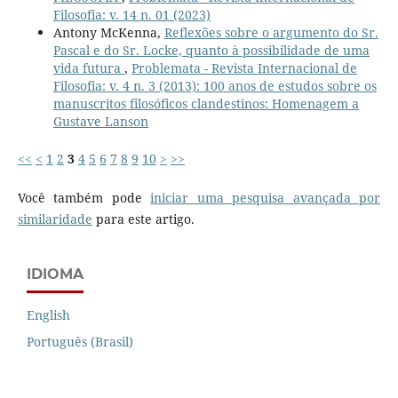
Filosofia: v. 14 n. 01 (2023)
Antony McKenna,
Reflexões sobre o argumento do Sr.
Pascal e do Sr. Locke, quanto à possibilidade de uma
vida futura
,
Problemata - Revista Internacional de
Filosofia: v. 4 n. 3 (2013): 100 anos de estudos sobre os
manuscritos filosóficos clandestinos: Homenagem a
Gustave Lanson
<<
<
1
2
3
4
5
6
7
8
9
10
>
>>
Você também pode
iniciar uma pesquisa avançada por
similaridade
para este artigo.
IDIOMA
English
Português (Brasil)