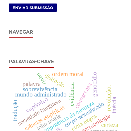
ENVIAR SUBMISSÃO
NAVEGAR
PALAVRAS-CHAVE
ordem moral
ouvir
distinção
genocídio
palavra
conoscenza
evidência
revolução.
sobrevivência
mundo administrado
copérnico
inércia
sociedade burguesa
impotência da natureza
tradução
corpo sexualizado
ciências empíricas
etnia negra.
antropologia
john searle
certeza
eu