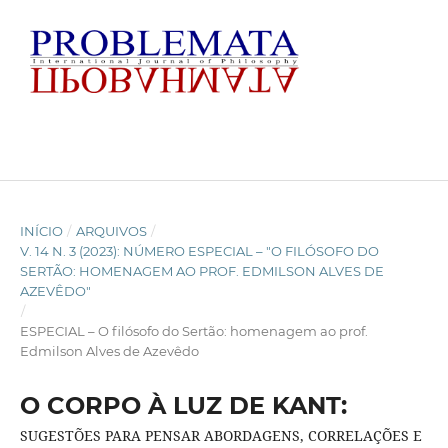
INÍCIO
/
ARQUIVOS
/
V. 14 N. 3 (2023): NÚMERO ESPECIAL – "O FILÓSOFO DO
SERTÃO: HOMENAGEM AO PROF. EDMILSON ALVES DE
AZEVÊDO"
/
ESPECIAL – O filósofo do Sertão: homenagem ao prof.
Edmilson Alves de Azevêdo
O CORPO À LUZ DE KANT:
SUGESTÕES PARA PENSAR ABORDAGENS, CORRELAÇÕES E