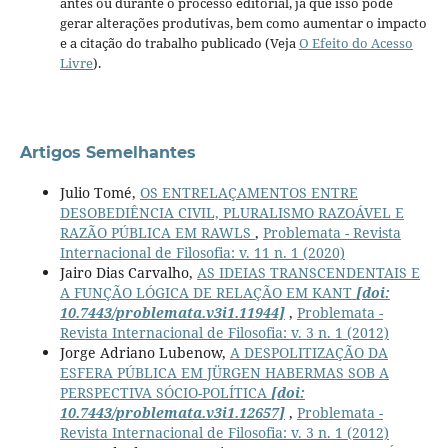
antes ou durante o processo editorial, já que isso pode
gerar alterações produtivas, bem como aumentar o impacto
e a citação do trabalho publicado (Veja
O Efeito do Acesso
Livre
).
Artigos Semelhantes
Julio Tomé,
OS ENTRELAÇAMENTOS ENTRE
DESOBEDIÊNCIA CIVIL, PLURALISMO RAZOÁVEL E
RAZÃO PÚBLICA EM RAWLS
,
Problemata - Revista
Internacional de Filosofia: v. 11 n. 1 (2020)
Jairo Dias Carvalho,
AS IDEIAS TRANSCENDENTAIS E
A FUNÇÃO LÓGICA DE RELAÇÃO EM KANT
[doi:
10.7443/problemata.v3i1.11944]
,
Problemata -
Revista Internacional de Filosofia: v. 3 n. 1 (2012)
Jorge Adriano Lubenow,
A DESPOLITIZAÇÃO DA
ESFERA PÚBLICA EM JÜRGEN HABERMAS SOB A
PERSPECTIVA SÓCIO-POLÍTICA
[doi:
10.7443/problemata.v3i1.12657]
,
Problemata -
Revista Internacional de Filosofia: v. 3 n. 1 (2012)