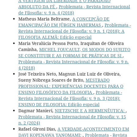
A VERTIGEM DA LIBERDADE E O PARADOXO
ABSOLUTO DA FÉ
,
Problemata - Revista Internacional
de Filosofia: v. 9 n. 4 (2018)
Matheus Maria Beltrame,
A CONCEPÇÃO DE
EMANCIPAÇÃO EM JÜRGEN HABERMAS
,
Problemata -
Revista Internacional de Filosofia: v. 9 n. 1 (2018): A
FILOSOFIA ALEMÃ: Edição especial
Maria Veralúcia Pessoa Porto, Iraquitan de Oliveira
Caminha,
MICHEL FOUCAULT, OS MODOS DO SUJEITO
SE CONSTITUIR E AS FORMAS DE PRÁTICAS DE SI
,
Problemata - Revista Internacional de Filosofia: v. 9 n.
4 (2018)
José Teixeira Neto, Magnun Luiz Luiz de Oliveira,
Sueny Nóbrega Soares de Brito,
MESTRADO
PROFISSIONAL: EXPERIÊNCIAS DOCENTES PARA O
ENSINO FILOSÓFICO DA FILOSOFIA
,
Problemata -
Revista Internacional de Filosofia: v. 9 n. 3 (2018):
ENSINO DE FILOSOFIA: Edição especial
Dagmar Manieri,
NIETZSCHE E A HERMENÊUTICA:
,
Problemata - Revista Internacional de Filosofia: v. 15
n. 2 (2024)
Rafael Gironi Dias,
A VERDADE-ACONTECIMENTO EM
DAVI KOPENAWA YANOMAMI:
,
Problemata - Revista