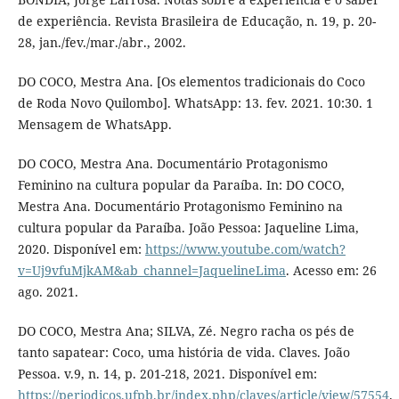
de experiência. Revista Brasileira de Educação, n. 19, p. 20-
28, jan./fev./mar./abr., 2002.
DO COCO, Mestra Ana. [Os elementos tradicionais do Coco
de Roda Novo Quilombo]. WhatsApp: 13. fev. 2021. 10:30. 1
Mensagem de WhatsApp.
DO COCO, Mestra Ana. Documentário Protagonismo
Feminino na cultura popular da Paraíba. In: DO COCO,
Mestra Ana. Documentário Protagonismo Feminino na
cultura popular da Paraíba. João Pessoa: Jaqueline Lima,
2020. Disponível em:
https://www.youtube.com/watch?
v=Uj9vfuMjkAM&ab_channel=JaquelineLima
. Acesso em: 26
ago. 2021.
DO COCO, Mestra Ana; SILVA, Zé. Negro racha os pés de
tanto sapatear: Coco, uma história de vida. Claves. João
Pessoa. v.9, n. 14, p. 201-218, 2021. Disponível em:
https://periodicos.ufpb.br/index.php/claves/article/view/57554
.