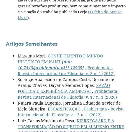
antes ou durante o processo editorial, já que isso pode
gerar alterações produtivas, bem como aumentar o impacto
e a citação do trabalho publicado (Veja
O Efeito do Acesso
Livre
).
Artigos Semelhantes
Massimo Mori,
CONHECIMENTO E MUNDO
HISTÓRICO EM KANT
[doi:
10.7443/problemata.v3i1.12925]
,
Problemata -
Revista Internacional de Filosofia: v. 3 n. 1 (2012)
Solange Aparecida de Campos Costa, Doriane de
Araújo Chaves, Dayana Mendes Lopes,
RAZÃO
POÉTICA E EXPERIÊNCIA AMOROSA:
,
Problemata -
Revista Internacional de Filosofia: v. 17 n. 1 (2026)
Naiara Paula Eugenio, Jornalista Eduarda Xavier de
Melo Siqueira,
ESCARIFICAÇÃO
,
Problemata - Revista
Internacional de Filosofia: v. 13 n. 1 (2022)
Luiz Carlos Mariano da Rosa,
KIERKEGAARD E A
TRANSFORMAÇÃO DO SUJEITO EM SI MESMO ENTRE