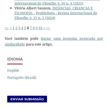
Internacional de Filosofia: v. 16 n. 4 (2025)
Vitória Albert Sauzem,
INFÂNCIAS, CRIANÇAS E
FILOSOFIA:
,
Problemata - Revista Internacional de
Filosofia: v. 15 n. 1 (2024)
<<
<
1
2
3
4
5
6
7
8
9
10
>
>>
Você também pode
iniciar uma pesquisa avançada por
similaridade
para este artigo.
IDIOMA
English
Português (Brasil)
ENVIAR SUBMISSÃO