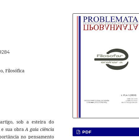
69284
o, Filosófica
rtigo, sob a esteira do
) e sua obra
A gaia ciência
PDF
portância no pensamento