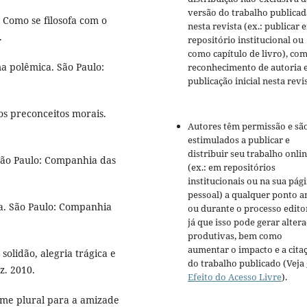
versão do trabalho publicad
 Como se filosofa com o
nesta revista (ex.: publicar 
.
repositório institucional ou
como capítulo de livro), co
a polêmica. São Paulo:
reconhecimento de autoria 
publicação inicial nesta revis
os preconceitos morais.
Autores têm permissão e sã
estimulados a publicar e
distribuir seu trabalho onli
São Paulo: Companhia das
(ex.: em repositórios
institucionais ou na sua pág
pessoal) a qualquer ponto a
a. São Paulo: Companhia
ou durante o processo editor
já que isso pode gerar alter
produtivas, bem como
aumentar o impacto e a cita
solidão, alegria trágica e
do trabalho publicado (Veja
ez. 2010.
Efeito do Acesso Livre
).
ome plural para a amizade