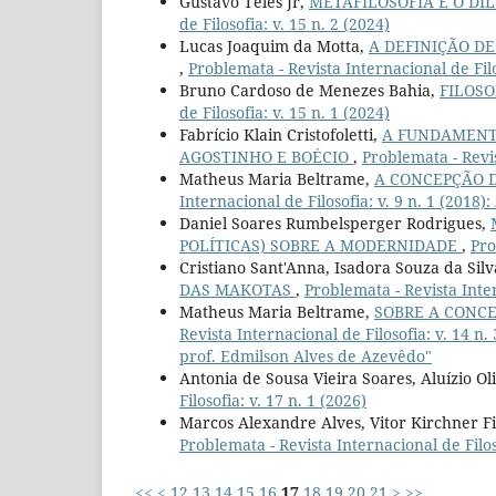
Gustavo Teles Jr,
METAFILOSOFIA E O DI
de Filosofia: v. 15 n. 2 (2024)
Lucas Joaquim da Motta,
A DEFINIÇÃO DE
,
Problemata - Revista Internacional de Filo
Bruno Cardoso de Menezes Bahia,
FILOSO
de Filosofia: v. 15 n. 1 (2024)
Fabrício Klain Cristofoletti,
A FUNDAMENTA
AGOSTINHO E BOÉCIO
,
Problemata - Revis
Matheus Maria Beltrame,
A CONCEPÇÃO 
Internacional de Filosofia: v. 9 n. 1 (201
Daniel Soares Rumbelsperger Rodrigues,
POLÍTICAS) SOBRE A MODERNIDADE
,
Pro
Cristiano Sant'Anna, Isadora Souza da Sil
DAS MAKOTAS
,
Problemata - Revista Inter
Matheus Maria Beltrame,
SOBRE A CONCE
Revista Internacional de Filosofia: v. 14
prof. Edmilson Alves de Azevêdo"
Antonia de Sousa Vieira Soares, Aluízio Ol
Filosofia: v. 17 n. 1 (2026)
Marcos Alexandre Alves, Vitor Kirchner F
Problemata - Revista Internacional de Filoso
<<
<
12
13
14
15
16
17
18
19
20
21
>
>>