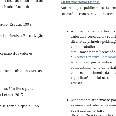
 análise do fenômeno do
4.0 International License
.
ão Paulo: Annablume,
Autores que publicam nesta rev
concordam com os seguintes termo
aulo: Escuta, 1998.
Autores mantém os direitos
zsche. Revista Enunciação.
autorais e concedem à revis
direito de primeira publicaç
com o trabalho
simultaneamente licenciado
oração dos valores.
a
Licença Creative Common
Attribution
que permite o
compartilhamento do traba
o: Companhia das Letras,
com reconhecimento da aut
e publicação inicial nesta
revista.
ano: Um livro para
s Letras, 2017.
Autores têm autorização pa
assumir contratos adicionai
se torna o que é. São
separadamente, para
distribuição não-exclusiva d