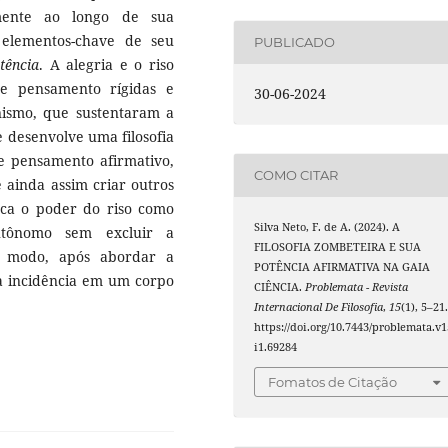
emente ao longo de sua
elementos-chave de seu
PUBLICADO
tência
. A alegria e o riso
e pensamento rígidas e
30-06-2024
anismo, que sustentaram a
 desenvolve uma filosofia
e pensamento afirmativo,
COMO CITAR
e ainda assim criar outros
oca o poder do riso como
Silva Neto, F. de A. (2024). A
utônomo sem excluir a
FILOSOFIA ZOMBETEIRA E SUA
e modo, após abordar a
POTÊNCIA AFIRMATIVA NA GAIA
a incidência em um corpo
CIÊNCIA.
Problemata - Revista
Internacional De Filosofia
,
15
(1), 5–21
https://doi.org/10.7443/problemata.v1
i1.69284
Fomatos de Citação