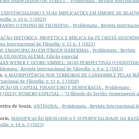
LEMA DARWINIANO DE STREET:
,
Problemata - Revista Internacion
 EXISTENCIALISMO E SUAS IMPLICAÇÕES EM SIMONE DE BEAUVO
sofia: v. 14 n. 5 (2023)
FANDO O ENSINO DE FILOSOFIA:
,
Problemata - Revista Internacio
ÇÃO HISTÓRICA, PROFÉTICA E BÍBLICA DA FÉ CRISTÃ SEGUNDO
ta Internacional de Filosofia: v. 12 n. 1 (2021)
DE EMANCIPAÇÃO EM JÜRGEN HABERMAS
,
Problemata - Revista
8): A FILOSOFIA ALEMÃ: Edição especial
MAX WEBER E GEORG SIMMEL: DUAS PERSPECTIVAS (COGNITIVA
blemata - Revista Internacional de Filosofia: v. 6 n. 2 (2015)
va,
A MATRIPOTÊNCIA NOS TERREIROS DE CANDOMBLÉ PELAS M
nacional de Filosofia: v. 11 n. 5 (2020)
PÇÃO DE CAPITAL FINANCEIRO E DEMOCRACIA
,
Problemata -
 n. 3 (2023): NÚMERO ESPECIAL – "O filósofo do Sertão: homenagem 
iveira de Souza,
ANTÍGONA:
,
Problemata - Revista Internacional d
iorin,
MASSIFICAÇÃO IDEOLOGICA E SUPERFICIALIDADE DA RAZ
fia: v. 14 n. 5 (2023)