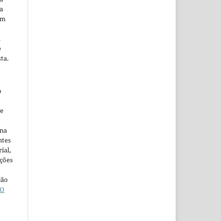
a
em
m
e
ta.
o
ne
ina
ntes
ial,
ações
ção
O