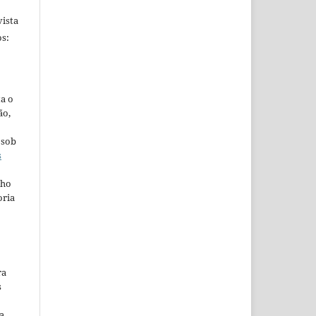
ista
s:
ta o
ão,
 sob
s
lho
oria
ra
s
a