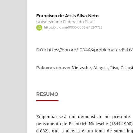
Francisco de Assis Silva Neto
Universidade Federal do Piauí
https://orcid.org/0000-0003-2452-7723
DOI:
https://doi.org/10.7443/problemata.v15i1.
Nietzsche, Alegria, Riso, Criaçã
Palavras-chave:
RESUMO
Empenhar-se-á em demonstrar no presente a
pensamento de Friedrich Nietzsche (1844-1900
(1882), que a alegria é um tema de suma im