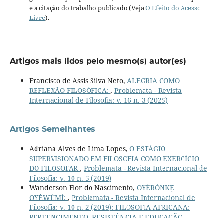
e a citação do trabalho publicado (Veja
O Efeito do Acesso
Livre
).
Artigos mais lidos pelo mesmo(s) autor(es)
Francisco de Assis Silva Neto,
ALEGRIA COMO
REFLEXÃO FILOSÓFICA:
,
Problemata - Revista
Internacional de Filosofia: v. 16 n. 3 (2025)
Artigos Semelhantes
Adriana Alves de Lima Lopes,
O ESTÁGIO
SUPERVISIONADO EM FILOSOFIA COMO EXERCÍCIO
DO FILOSOFAR
,
Problemata - Revista Internacional de
Filosofia: v. 10 n. 5 (2019)
Wanderson Flor do Nascimento,
OYÈRÓNKẸ́
OYĚWÙMÍ:
,
Problemata - Revista Internacional de
Filosofia: v. 10 n. 2 (2019): FILOSOFIA AFRICANA:
PERTENCIMENTO, RESISTÊNCIA E EDUCAÇÃO –