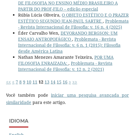
DE FILOSOFIA NO ENSINO MÉDIO BRASILEIRO A
PARTIR DO PROF-FILO – edição especial
Rúbia Lúcia Oliveira,
O OBJETO ESTÉTICO E O PRAZER
ESTÉTICO SEGUNDO JEAN-PAUL SARTRE
,
Problemata
- Revista Internacional de Filosofia: v. 16 n. 4 (2025)
Éder Carvalho Wen,
DEVORANDO BERGSON: UM
ENSAIO ANTROPOFÁGICO
,
Problemata - Revista
Internacional de Filosofia: v. 6 n. 1 (2015): Filosofia
desde América Latina
Nathan Menezes Amarante Teixeira,
POR UMA
FILOSOFIA ENRAIZADA:
,
Problemata - Revista
Internacional de Filosofia: v. 12 n. 2 (2021)
<<
<
7
8
9
10
11
12
13
14
15
16
>
>>
Você também pode
iniciar uma pesquisa avançada por
similaridade
para este artigo.
IDIOMA
English