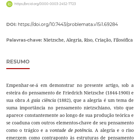
https://orcid.org/0000-0003-2452-7723
DOI:
https://doi.org/10.7443/problemata.v15i1.69284
Nietzsche, Alegria, Riso, Criação, Filosófica
Palavras-chave:
RESUMO
Empenhar-se-á em demonstrar no presente artigo, sob a
esteira do pensamento de Friedrich Nietzsche (1844-1900) e
sua obra
A gaia ciência
(1882), que a alegria é um tema de
suma importância no pensamento nietzschiano, visto que
aparece constantemente ao longo de sua produção teórica e
se coaduna com outros elementos-chave de seu pensamento
como o trágico e a
vontade de potência
. A alegria e o riso
emergem como contraponto às estruturas de pensamento