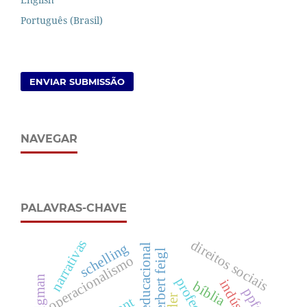
Português (Brasil)
ENVIAR SUBMISSÃO
NAVEGAR
PALAVRAS-CHAVE
narrativas
direitos sociais
schelling
produto educacional
herbert feigl
operacionalismo
profecia
bíblia
ppfen