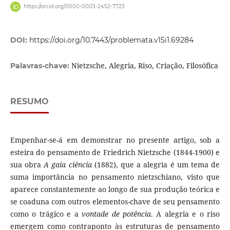
https://orcid.org/0000-0003-2452-7723
DOI:
https://doi.org/10.7443/problemata.v15i1.69284
Nietzsche, Alegria, Riso, Criação, Filosófica
Palavras-chave:
RESUMO
Empenhar-se-á em demonstrar no presente artigo, sob a
esteira do pensamento de Friedrich Nietzsche (1844-1900) e
sua obra
A gaia ciência
(1882), que a alegria é um tema de
suma importância no pensamento nietzschiano, visto que
aparece constantemente ao longo de sua produção teórica e
se coaduna com outros elementos-chave de seu pensamento
como o trágico e a
vontade de potência
. A alegria e o riso
emergem como contraponto às estruturas de pensamento