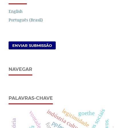
English
Português (Brasil)
ENVIAR SUBMISSÃO
NAVEGAR
PALAVRAS-CHAVE
direitos sociais
legitimidade
indústria cultural
goethe
ppfen