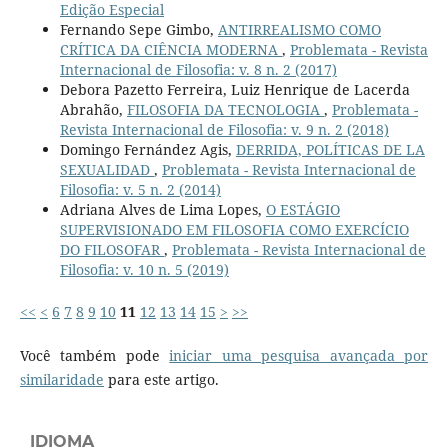
Edição Especial
Fernando Sepe Gimbo,
ANTIRREALISMO COMO
CRÍTICA DA CIÊNCIA MODERNA
,
Problemata - Revista
Internacional de Filosofia: v. 8 n. 2 (2017)
Debora Pazetto Ferreira, Luiz Henrique de Lacerda
Abrahão,
FILOSOFIA DA TECNOLOGIA
,
Problemata -
Revista Internacional de Filosofia: v. 9 n. 2 (2018)
Domingo Fernández Agis,
DERRIDA, POLÍTICAS DE LA
SEXUALIDAD
,
Problemata - Revista Internacional de
Filosofia: v. 5 n. 2 (2014)
Adriana Alves de Lima Lopes,
O ESTÁGIO
SUPERVISIONADO EM FILOSOFIA COMO EXERCÍCIO
DO FILOSOFAR
,
Problemata - Revista Internacional de
Filosofia: v. 10 n. 5 (2019)
<<
<
6
7
8
9
10
11
12
13
14
15
>
>>
Você também pode
iniciar uma pesquisa avançada por
similaridade
para este artigo.
IDIOMA