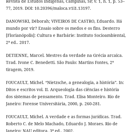
Revista de Estudos Indígenas, Campinas, SP, v. 1, n. 1, p. 53–
77, 2019. DOI: 10.20396/maloca.v1i1.13197.
DANOWSKI, Déborah; VIVEIROS DE CASTRO, Eduardo. Há
mundo por vir? Ensaio sobre os medos e os fins. Desterro
[Florianópolis]: Cultura e Barbárie: Instituto Socioambiental,
2ª ed.. 2017.
DETIENNE, Marcel. Mestres da verdade na Grécia arcaica.
Trad. Ivone C. Benedetti. São Paulo: Martins Fontes, 2º
tiragem, 2019.
FOUCAULT, Michel. “Nietzsche, a genealogia, a história”. In:
Ditos e escritos vol. II. Arqueologia das ciências e história
dos sistemas de pensamento. Trad. Elisa Monteiro. Rio de
Janeiro: Forense Universitária, 2000, p. 260-281.
FOUCAULT, Michel. A verdade e as formas jurídicas. Trad.
Roberto C. de Melo Machado, Eduardo J. Moraes. Rio de
Janeiro: NAU editora, 3ª ed., 2002.