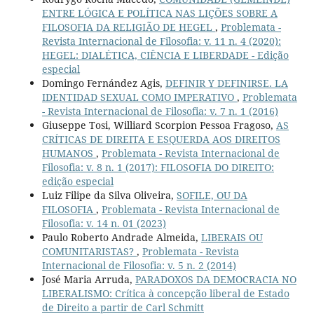
ENTRE LÓGICA E POLÍTICA NAS LIÇÕES SOBRE A
FILOSOFIA DA RELIGIÃO DE HEGEL
,
Problemata -
Revista Internacional de Filosofia: v. 11 n. 4 (2020):
HEGEL: DIALÉTICA, CIÊNCIA E LIBERDADE - Edição
especial
Domingo Fernández Agis,
DEFINIR Y DEFINIRSE. LA
IDENTIDAD SEXUAL COMO IMPERATIVO
,
Problemata
- Revista Internacional de Filosofia: v. 7 n. 1 (2016)
Giuseppe Tosi, Williard Scorpion Pessoa Fragoso,
AS
CRÍTICAS DE DIREITA E ESQUERDA AOS DIREITOS
HUMANOS
,
Problemata - Revista Internacional de
Filosofia: v. 8 n. 1 (2017): FILOSOFIA DO DIREITO:
edição especial
Luiz Filipe da Silva Oliveira,
SOFILE, OU DA
FILOSOFIA
,
Problemata - Revista Internacional de
Filosofia: v. 14 n. 01 (2023)
Paulo Roberto Andrade Almeida,
LIBERAIS OU
COMUNITARISTAS?
,
Problemata - Revista
Internacional de Filosofia: v. 5 n. 2 (2014)
José Maria Arruda,
PARADOXOS DA DEMOCRACIA NO
LIBERALISMO: Crítica à concepção liberal de Estado
de Direito a partir de Carl Schmitt