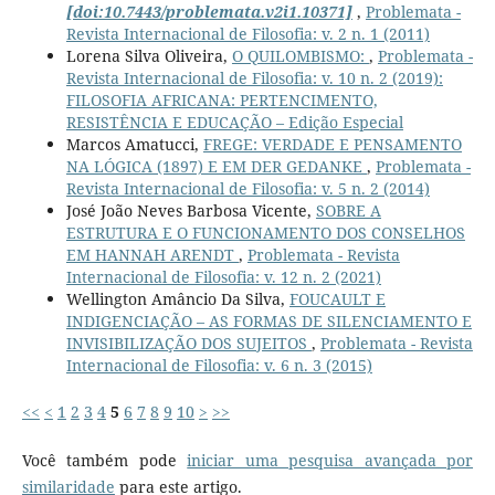
[doi:10.7443/problemata.v2i1.10371]
,
Problemata -
Revista Internacional de Filosofia: v. 2 n. 1 (2011)
Lorena Silva Oliveira,
O QUILOMBISMO:
,
Problemata -
Revista Internacional de Filosofia: v. 10 n. 2 (2019):
FILOSOFIA AFRICANA: PERTENCIMENTO,
RESISTÊNCIA E EDUCAÇÃO – Edição Especial
Marcos Amatucci,
FREGE: VERDADE E PENSAMENTO
NA LÓGICA (1897) E EM DER GEDANKE
,
Problemata -
Revista Internacional de Filosofia: v. 5 n. 2 (2014)
José João Neves Barbosa Vicente,
SOBRE A
ESTRUTURA E O FUNCIONAMENTO DOS CONSELHOS
EM HANNAH ARENDT
,
Problemata - Revista
Internacional de Filosofia: v. 12 n. 2 (2021)
Wellington Amâncio Da Silva,
FOUCAULT E
INDIGENCIAÇÃO – AS FORMAS DE SILENCIAMENTO E
INVISIBILIZAÇÃO DOS SUJEITOS
,
Problemata - Revista
Internacional de Filosofia: v. 6 n. 3 (2015)
<<
<
1
2
3
4
5
6
7
8
9
10
>
>>
Você também pode
iniciar uma pesquisa avançada por
similaridade
para este artigo.