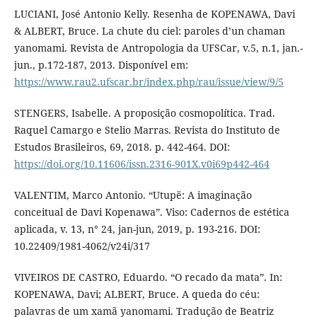
LUCIANI, José Antonio Kelly. Resenha de KOPENAWA, Davi
& ALBERT, Bruce. La chute du ciel: paroles d’un chaman
yanomami. Revista de Antropologia da UFSCar, v.5, n.1, jan.-
jun., p.172-187, 2013. Disponível em:
https://www.rau2.ufscar.br/index.php/rau/issue/view/9/5
STENGERS, Isabelle. A proposição cosmopolítica. Trad.
Raquel Camargo e Stelio Marras. Revista do Instituto de
Estudos Brasileiros, 69, 2018. p. 442-464. DOI:
https://doi.org/10.11606/issn.2316-901X.v0i69p442-464
VALENTIM, Marco Antonio. “Utupë: A imaginação
conceitual de Davi Kopenawa”. Viso: Cadernos de estética
aplicada, v. 13, n° 24, jan-jun, 2019, p. 193-216. DOI:
10.22409/1981-4062/v24i/317
VIVEIROS DE CASTRO, Eduardo. “O recado da mata”. In:
KOPENAWA, Davi; ALBERT, Bruce. A queda do céu:
palavras de um xamã yanomami. Tradução de Beatriz